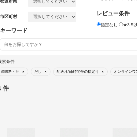
都道府県
レビュー条件
市区町村
指定なし
★3.5
キーワード
検索条件
調味料・油
だし
配送月/日/時間帯の指定可
オンラインワ
×
×
×
4 件