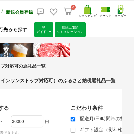
0
/
新規会員登録
ショッピング
チケット
オーダー
🔰
控除上限額
行先
から探す
ガイド
シミュレーション
トップ対応可の返礼品一覧
・オンラインワンストップ対応可）のふるさと納税返礼品一覧
する
こだわり条件
配送月/日/時間帯の指定
～
円
ギフト設定（熨斗/包装
索できます。