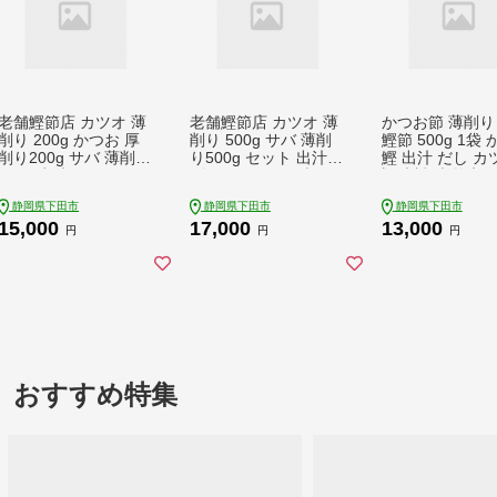
老舗鰹節店 カツオ 薄
老舗鰹節店 カツオ 薄
かつお節 薄削り 
削り 200g かつお 厚
削り 500g サバ 薄削
鰹節 500g 1袋
削り200g サバ 薄削り
り500g セット 出汁
鰹 出汁 だし カ
200g 出汁パック 10個
ダシ かつお 鰹 鯖 鰹
調味料 味噌汁 
セット パック だし 鰹
節 鯖節 煮物 料理 鍋
け 煮物 ご飯 グ
静岡県下田市
静岡県下田市
静岡県下田市
削節の粉 出汁 ダシ 鰹
味噌汁 ご飯 職人 老舗
家庭用 職人 老舗
15,000
17,000
13,000
鯖 ご飯 老舗 下田 伊
下田 伊豆 静岡 山田鰹
伊豆 静岡 山田
円
円
円
豆 静岡 山田鰹節店 P
節店 PTS026-00008
PTS026-00004
TS026-00006
おすすめ特集