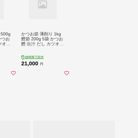
500g
かつお節 薄削り 1kg
 かつお
鰹節 200g 5袋 かつお
ツオ
鰹 出汁 だし カツオ
ふりか
調味料 味噌汁 ふりか
ルメ
け 煮物 ご飯 グルメ
静岡県下田市
 下田
家庭用 職人 老舗 下田
21,000
鰹節店
伊豆 静岡 山田鰹節店
円
PTS026-00005