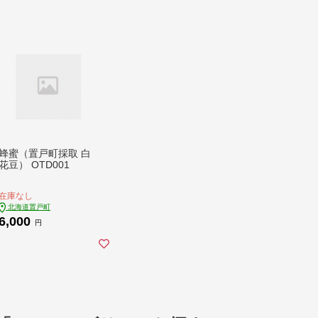
蜂蜜（置戸町採取 白
花豆） OTD001
在庫なし
北海道置戸町
6,000
円