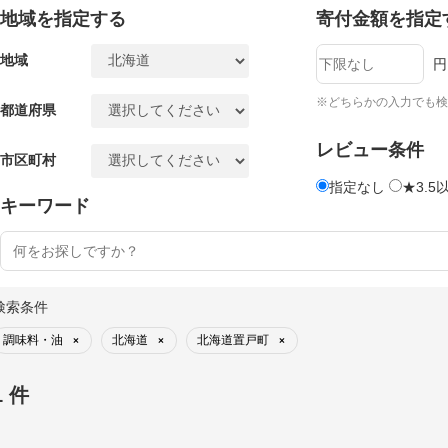
地域を指定する
寄付金額を指定
地域
円
※どちらかの入力でも検
都道府県
レビュー条件
市区町村
指定なし
★3.5
キーワード
検索条件
調味料・油
北海道
北海道置戸町
×
×
×
1 件