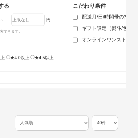
する
こだわり条件
配送月/日/時間帯の指定
～
円
ギフト設定（熨斗/包装
索できます。
オンラインワンストップ
以上
★4.0以上
★4.5以上