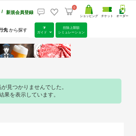
0
/
新規会員登録
ショッピング
チケット
オーダー
🔰
控除上限額
行先
から探す
ガイド
シミュレーション
品が見つかりませんでした。
索結果を表示しています。