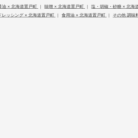
醤油 × 北海道置戸町
|
味噌 × 北海道置戸町
|
塩・胡椒・砂糖 × 北海
ドレッシング × 北海道置戸町
|
食用油 × 北海道置戸町
|
その他 調味