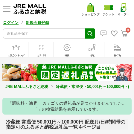
ショッピング
チケット
オーダー
/
ログイン
新規会員登録
0
人気ランキング
カテゴリ
特集
地域
旅行先
JRE MALLふるさと納税
冷蔵便・常温便・50,001円～100,000円
「調味料・油 酢」カテゴリの返礼品が見つかりませんでした。
「」の検索結果を表示しています。
冷蔵便 常温便 50,001円～100,000円 配送月/日/時間帯の
指定可のふるさと納税返礼品一覧 4ページ目