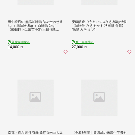
田中糀店の 無添加味噌 詰め合わせ 5
安藤醸造「特上」つぶみそ 800g×6個
kg （ 赤味噌 3kg ＋ 白味噌 2kg ）
【味噌汁 みそ セット 秋田県 角館】
《90日以内に出荷予定(土日祝除
[味噌 みそ ミソ]
く)》 茨城県 結城市 米農家 農業 自家
製 糀 国産大豆 塩 人気 手作り 健康
セット ---yuki_tnka_1_5kg---
茨城県結城市
秋田県仙北市
14,000
27,000
円
円
京都・喜右衛門 有機 発芽玄米白大豆
【令和8年産】農園成の米沢牛芋煮セ