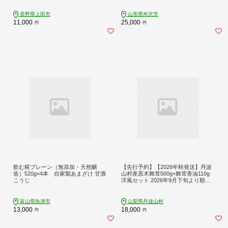
味噌 調味料 国産原料 長野県 長野 上
沢市
田市 上田 株式会社大桂商店
長野県上田市
山形県米沢市
11,000
25,000
円
円
飲む糀プレーン（無添加・天然醸
【先行予約】【2026年秋発送】丹波
造）520g×4本 自家製あまざけ 甘酒
山村産原木舞茸500g+舞茸香油110g
こうじ
洋風セット 2026年9月下旬より順次
発送予定【tab0178】
富山県魚津市
山梨県丹波山村
13,000
18,000
円
円