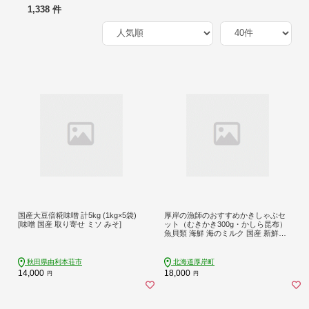
1,338 件
国産大豆倍糀味噌 計5kg (1kg×5袋)
厚岸の漁師のおすすめかきしゃぶセ
[味噌 国産 取り寄せ ミソ みそ]
ット（むきかき300g・かしら昆布）
魚貝類 海鮮 海のミルク 国産 新鮮な
牡蠣 ブランド牡蠣 旨味 甘み 濃厚 ク
リーミー 牡蠣のしゃぶしゃぶ マルえ
もん
秋田県由利本荘市
北海道厚岸町
14,000
18,000
円
円