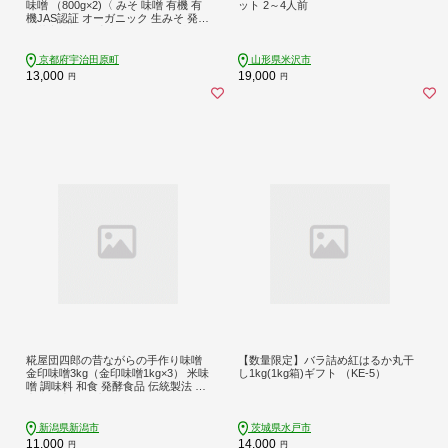
味噌 （800g×2)〈 みそ 味噌 有機 有
ット 2～4人前
機JAS認証 オーガニック 生みそ 発芽
発芽玄米 天然醸造 発酵食品 豆味噌
大豆味噌 調味料 〉
京都府宇治田原町
山形県米沢市
13,000
19,000
円
円
糀屋団四郎の昔ながらの手作り味噌
【数量限定】バラ詰め紅はるか丸干
金印味噌3kg（金印味噌1kg×3） 米味
し1kg(1kg箱)ギフト （KE-5）
噌 調味料 和食 発酵食品 伝統製法 国
産大豆 新潟県産米 まろやか すっき
り
新潟県新潟市
茨城県水戸市
11,000
14,000
円
円