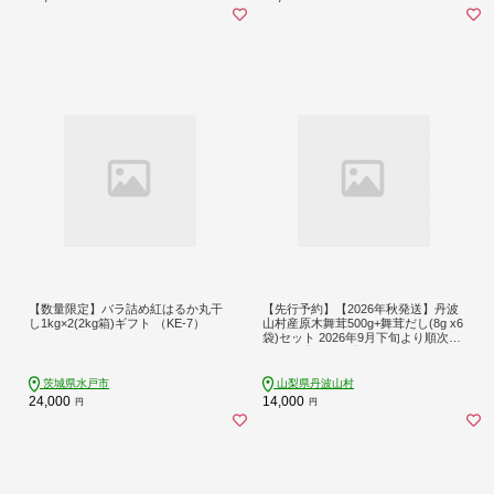
【数量限定】バラ詰め紅はるか丸干
【先行予約】【2026年秋発送】丹波
し1kg×2(2kg箱)ギフト （KE-7）
山村産原木舞茸500g+舞茸だし(8g x6
袋)セット 2026年9月下旬より順次発
送予定【tab0118】
茨城県水戸市
山梨県丹波山村
24,000
14,000
円
円