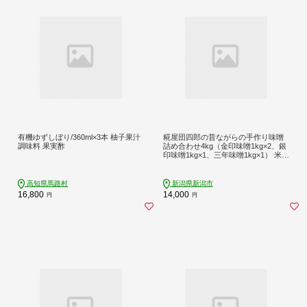
有機ゆずしぼり/360ml×3本 柚子果汁
糀屋団四郎の昔ながらの手作り味噌
調味料 果実酢
詰め合わせ4kg（金印味噌1kg×2、銀
印味噌1kg×1、三年味噌1kg×1） 米味
噌 調味料 和食 発酵食品 熟成味噌 味
噌詰め合わせ 新潟県産米使用
高知県馬路村
新潟県新潟市
16,800
14,000
円
円