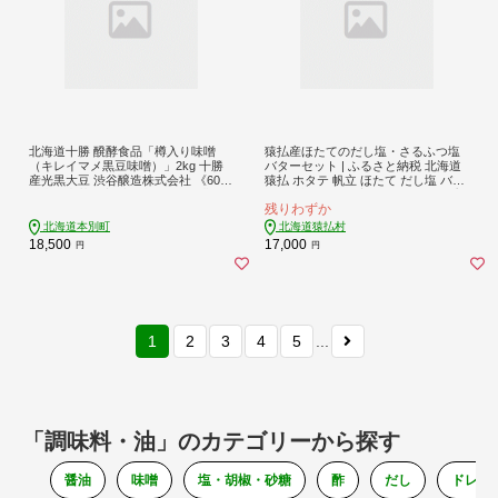
北海道十勝 醗酵食品「樽入り味噌
猿払産ほたてのだし塩・さるふつ塩
（キレイマメ黒豆味噌）」2kg 十勝
バターセット | ふるさと納税 北海道
産光黒大豆 渋谷醸造株式会社 《60日
猿払 ホタテ 帆立 ほたて だし塩 バタ
以内に出荷予定(土日祝除く)》 北海
ー 乳製品 お取り寄せ ワンストップ
残りわずか
道 本別町 ブランド豆 希少 送料無料
マイページ 小松水産株式会社 猿払村
【03037】
北海道本別町
北海道猿払村
18,500
17,000
円
円
1
2
3
4
5
...
「調味料・油」のカテゴリーから探す
醤油
味噌
塩・胡椒・砂糖
酢
だし
ドレッ