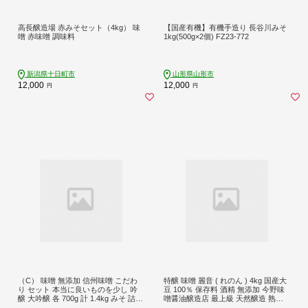
高長醸造場 赤みそセット（4kg） 味
【国産有機】有機手造り 長谷川みそ
噌 赤味噌 調味料
1kg(500g×2個) FZ23-772
新潟県十日町市
山形県山形市
12,000
12,000
円
円
（C） 味噌 無添加 信州味噌 こだわ
特醸 味噌 麗音 ( れのん ) 4kg 国産大
り セット 本当に良いものを少し 吟
豆 100％ 保存料 酒精 無添加 今野味
醸 大吟醸 各 700g 計 1.4kg みそ 詰め
噌醤油醸造店 最上級 天然醸造 熟成
合わせ ミソ 米みそ 信州 信州みそ 米
みそ 国産 原料 調味料 使用 山形県 米