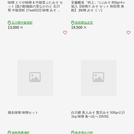
味噌 とりや味噌 & 中能登ぶたみそ セ
安藤醸造「特上」つぶみそ 800g×4ヶ
ット [道の駅織姫の里なかのと 石川
箱入【味噌汁 みそ セット 秋田県 角
県 中能登町 27aa0022] 味噌 みそ ミ
館】 [味噌 みそ ミソ]
ソ お味噌 調味料 ぶたみそ 豚肉 冷蔵
ご飯 おにぎり 具 国産 ふるさと納税
石川県中能登町
秋田県仙北市
13,000
19,500
円
円
畑名味噌 味噌セット
白川郷 美人みそ 贅沢みそ 500g×2 計
1kg 味噌 食べ比べ [S635]
徳島県勝浦町
岐阜県白川村