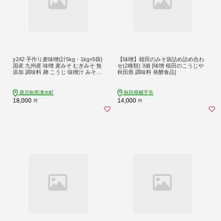
y242 手作り麦味噌(計5kg・1kg×5袋)
【味噌】植田のみそ袋詰め詰め合わ
国産 九州産 味噌 麦みそ むぎみそ 無
せ(2種類) 3個 [味噌 植田のこうじや
添加 調味料 麹 こうじ 味噌汁 みそ汁
秋田県 調味料 発酵食品]
調味料【ほかむら】
鹿児島県湧水町
秋田県横手市
18,000
14,000
円
円