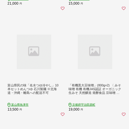
21,000
15,000
円
円
富山県民の味「名水つゆ冷やし」10
「有機黒大豆味噌」(800g×2) 〈 みそ
本セットめんつゆ 石川製麺 ※北海
味噌 有機 有機JAS認証 オーガニック
道・沖縄・離島への配送不可
生みそ 天然醸造 発酵食品 豆味噌 大
豆味噌 調味料 〉
富山県魚津市
京都府宇治田原町
13,500
19,000
円
円