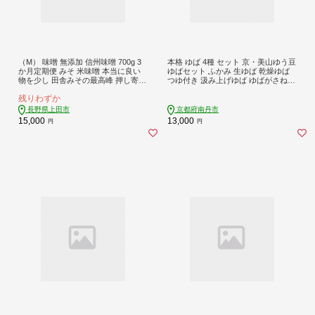
（M） 味噌 無添加 信州味噌 700g 3
本格 ゆば 4種 セット 京・美山ゆう豆
か月定期便 みそ 米味噌 本当に良い
ゆばセット ふかみ 生ゆば 乾燥ゆば
物を少し 田舎みその最高峰 押し寄せ
つゆ付き 汲み上げゆば ゆばがさね
るうま味をどうぞ味わってください
おさしみゆば 湯葉 生湯葉 詰め合わ
残りわずか
大吟醸みそ 米みそ 信州みそ ミソ 調
せ 大豆 京都産 丹波黒豆 京都
味料 田舎味噌 長野県 長野 株式会社
長野県上田市
京都府南丹市
大桂商店
15,000
13,000
円
円