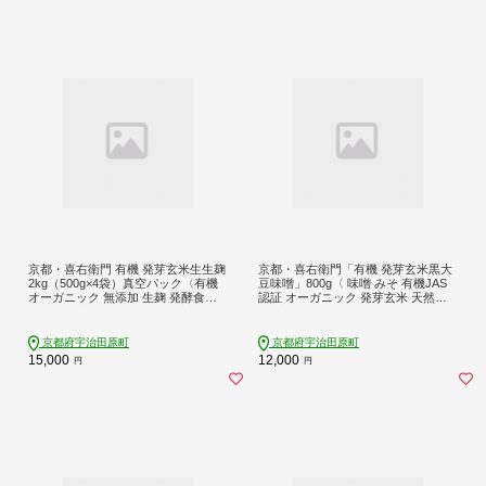
京都・喜右衛門 有機 発芽玄米生生麹
京都・喜右衛門「有機 発芽玄米黒大
2kg（500g×4袋）真空パック〈有機
豆味噌」800g〈 味噌 みそ 有機JAS
オーガニック 無添加 生麹 発酵食品
認証 オーガニック 発芽玄米 天然醸
味噌作り甘酒作り 酵母作り 玄米 発
造 手作り 生みそ 発酵食品 〉
芽玄米 健康維持 体力増進〉
京都府宇治田原町
京都府宇治田原町
15,000
12,000
円
円