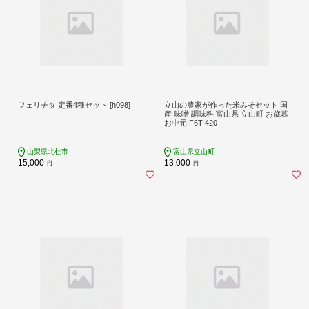
フェリチタ 定番4種セット [h098]
立山の農家が作った米みそセット 国
産 味噌 調味料 富山県 立山町 お歳暮
お中元 F6T-420
山梨県北杜市
富山県立山町
15,000
13,000
円
円