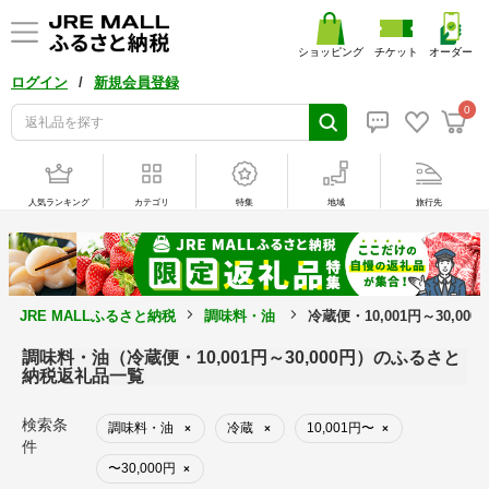
ショッピング
チケット
オーダー
/
ログイン
新規会員登録
0
人気ランキング
カテゴリ
特集
地域
旅行先
JRE MALLふるさと納税
調味料・油
冷蔵便・10,001円～30,0
調味料・油（冷蔵便・10,001円～30,000円）のふるさと
納税返礼品一覧
検索条
調味料・油
冷蔵
10,001円〜
×
×
×
件
〜30,000円
×