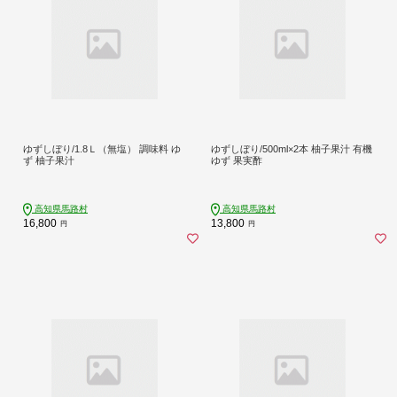
ゆずしぼり/1.8Ｌ（無塩） 調味料 ゆ
ゆずしぼり/500ml×2本 柚子果汁 有機
ず 柚子果汁
ゆず 果実酢
高知県馬路村
高知県馬路村
16,800
13,800
円
円