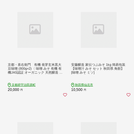
京都・喜右衛門 有機 発芽玄米黒大
安藤醸造 家伝つぶみそ 1kg 簡易包装
豆味噌 (800g×2)〈 味噌 みそ 有機 有
【味噌汁 みそ セット 秋田県 角館】
機JAS認証 オーガニック 天然醸造 手
[味噌 みそ ミソ]
作り 生みそ 〉
京都府宇治田原町
秋田県仙北市
20,000
10,500
円
円