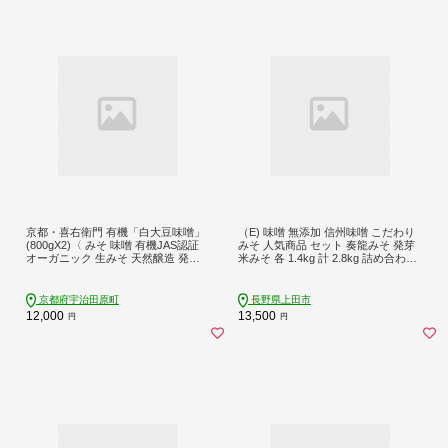
京都・喜右衛門 有機「白大豆味噌」
（E) 味噌 無添加 信州味噌 こだわり
(800gX2)〈 みそ 味噌 有機JAS認証
みそ 人気商品 セット 奏龍みそ 発芽
オーガニック 生みそ 天然醸造 発酵
米みそ 各 1.4kg 計 2.8kg 詰め合わせ
食品 豆味噌 大豆味噌 調味料 〉
米みそ 米味噌 ミソ 信州 信州みそ 天
然醸造 調味料 奏龍 国産原料 長野県
長野 上田市 上田 株式会社大桂商店
京都府宇治田原町
長野県上田市
12,000
13,500
円
円