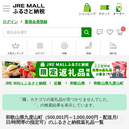
ショッピング
チケット
オーダー
/
ログイン
新規会員登録
0
人気ランキング
カテゴリ
特集
地域
旅行先
JRE MALLふるさと納税
近畿
和歌山県
和歌山県九度山町
「麺」カテゴリの返礼品が見つかりませんでした。
「」の検索結果を表示しています。
和歌山県九度山町（500,001円～1,000,000円・配送月/
日/時間帯の指定可）のふるさと納税返礼品一覧