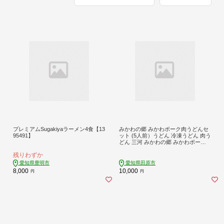
プレミアムSugakiyaラーメン4食【13
みかわの郷 みかわポーク肉うどんセ
95491】
ット (5人前）うどん 冷凍うどん 肉う
どん 三河 みかわの郷 みかわポーク
ブランド豚 豚肉 老舗 うどん 出汁 鰹
残りわずか
だし
愛知県豊明市
愛知県田原市
8,000
10,000
円
円