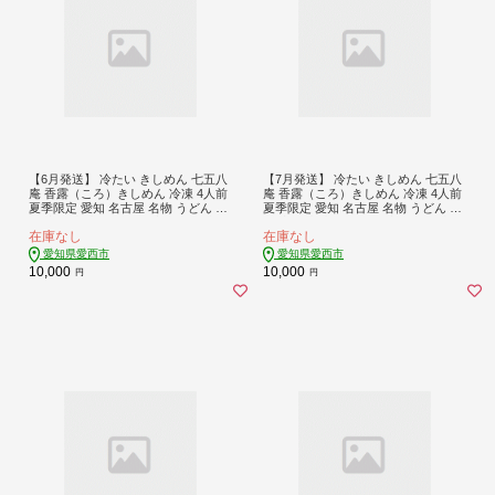
【6月発送】 冷たい きしめん 七五八
【7月発送】 冷たい きしめん 七五八
庵 香露（ころ）きしめん 冷凍 4人前
庵 香露（ころ）きしめん 冷凍 4人前
夏季限定 愛知 名古屋 名物 うどん 平
夏季限定 愛知 名古屋 名物 うどん 平
麺 生麺 出汁 つゆ付き 生めん 冷凍麺
麺 生麺 出汁 つゆ付き 生めん 冷凍麺
在庫なし
在庫なし
冷麺 冷凍食品 お取り寄せ きしめん
冷麺 冷凍食品 お取り寄せ きしめん
愛知県 名古屋名物 愛西市 / アロマ・
愛知県 名古屋名物 愛西市 / アロマ・
愛知県愛西市
愛知県愛西市
フーヅ [AEAP003-06]
フーヅ [AEAP003-07]
10,000
10,000
円
円