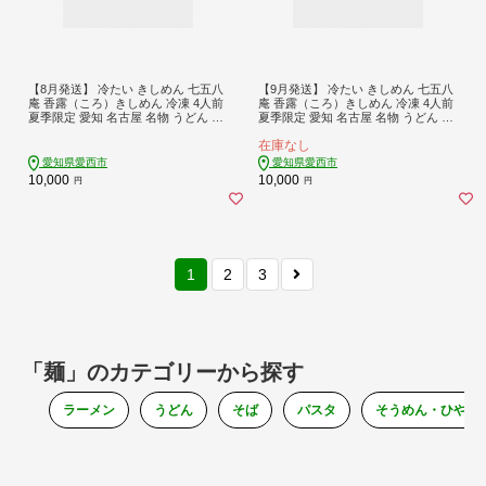
【8月発送】 冷たい きしめん 七五八
【9月発送】 冷たい きしめん 七五八
庵 香露（ころ）きしめん 冷凍 4人前
庵 香露（ころ）きしめん 冷凍 4人前
夏季限定 愛知 名古屋 名物 うどん 平
夏季限定 愛知 名古屋 名物 うどん 平
麺 生麺 出汁 つゆ付き 生めん 冷凍麺
麺 生麺 出汁 つゆ付き 生めん 冷凍麺
在庫なし
冷麺 冷凍食品 お取り寄せ きしめん
冷麺 冷凍食品 お取り寄せ きしめん
愛知県 名古屋名物 愛西市 / アロマ・
愛知県 名古屋名物 愛西市 / アロマ・
愛知県愛西市
愛知県愛西市
フーヅ [AEAP003-08]
フーヅ [AEAP003-09]
10,000
10,000
円
円
1
2
3
「麺」のカテゴリーから探す
ラーメン
うどん
そば
パスタ
そうめん・ひやむ