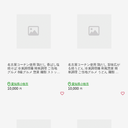
名古屋コーチン使用 鶏だし 香ばし塩
名古屋コーチン使用 鶏だし 旨味広が
焼そば 冷凍調理麺 簡単調理 ご当地
る焼うどん 冷凍調理麺 和風惣菜 簡
グルメ B級グルメ 惣菜 麺類 ストック
単調理 ご当地グルメ うどん 麺類 食
食 食べ応え満点 家庭用 業務用 12食
べ応え まとめ買い 家庭用 常備食 12
セット 小牧市 送料無料［181C01］
食セット 小牧市 送料無料［181C0
2］
愛知県小牧市
愛知県小牧市
10,000
10,000
円
円