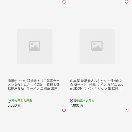
濃厚がっつり醤油味！《二郎系ラー
山本屋 味噌煮込みうどん 半生4食 2
メン２食》にんにく醤油 超極太麺
食×2セット | 饂飩 ウドン うどん udo
桔梗屋食品 | ラーメン 二郎系 濃厚醤
n UDON ウドン うどん 人気 饂飩 愛
油 にんにく 超極太麺 麺類 ガッツリ
知県 名古屋市
系 スープ付き 家庭調理 簡単調理 セ
ット 人気 おすすめ 送料無料
愛知県名古屋市
愛知県名古屋市
5,000
7,000
円
円