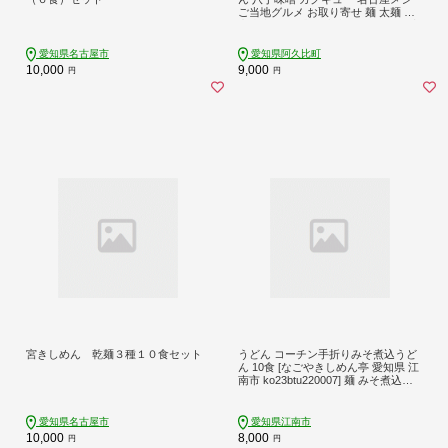
ご当地グルメ お取り寄せ 麺 太麺 国
産小麦 硬め 濃厚 煮込み 昼食 夕食 夜
食 料理 愛知県 阿久比町
愛知県名古屋市
愛知県阿久比町
10,000
9,000
円
円
宮きしめん 乾麺３種１０食セット
うどん コーチン手折りみそ煮込うど
ん 10食 [なごやきしめん亭 愛知県 江
南市 ko23btu220007] 麺 みそ煮込う
どん 名古屋コーチン コーチン 出汁
味噌煮込みうどん 煮込みうどん ご当
地 麺セット 名古屋めし なごやめし
愛知県名古屋市
愛知県江南市
10,000
8,000
円
円