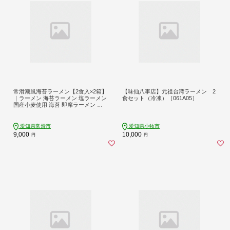
常滑潮風海苔ラーメン【2食入×2箱】
【味仙八事店】元祖台湾ラーメン 2
｜ラーメン 海苔ラーメン 塩ラーメン
食セット（冷凍）［061A05］
国産小麦使用 海苔 即席ラーメン 時
短 天然あかもく アカモク 鬼崎産 愛
知県 常滑市
愛知県常滑市
愛知県小牧市
9,000
10,000
円
円