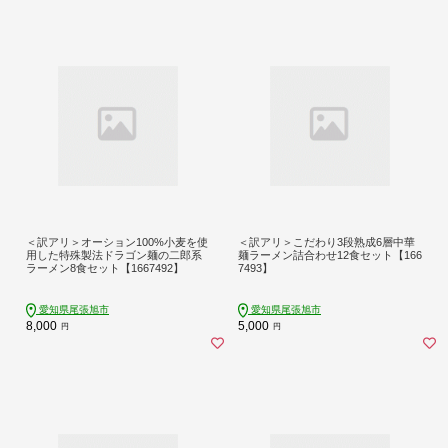
＜訳アリ＞オーション100%小麦を使
＜訳アリ＞こだわり3段熟成6層中華
用した特殊製法ドラゴン麺の二郎系
麺ラーメン詰合わせ12食セット【166
ラーメン8食セット【1667492】
7493】
愛知県尾張旭市
愛知県尾張旭市
8,000
5,000
円
円