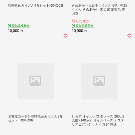
味噌煮込みうどん4食セット[004O03]
きぬあかり天日干しうどん 6把 | 乾麺
うどん きぬあかり 末広家 愛知県 豊
田市
残りわずか
愛知県小牧市
愛知県豊田市
10,000
10,000
円
円
名古屋コーチン味噌煮込みうどん2食
しらす オイル パスタソース 280g 2
セット［004O06］
人前 (140g×2) オイルベース オステ
リアビアンケッティ 海鮮 冷凍