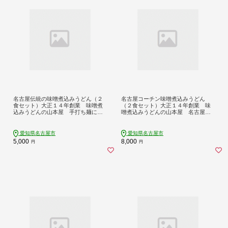
名古屋伝統の味噌煮込みうどん（２
名古屋コーチン味噌煮込みうどん
食セット）大正１４年創業 味噌煮
（２食セット）大正１４年創業 味
込みうどんの山本屋 手打ち麺にこ
噌煮込みうどんの山本屋 名古屋コ
だわり！ | うどん 味噌煮込みうどん
ーチンを存分に楽しめる！手打ち麺
山本屋 老舗 創業大正 手打ち麺 郷土
にこだわり！ | うどん カレーうどん
料理 人気 おすすめ 和食 麺類 名古屋
名古屋コーチン 山本屋 老舗 創業大
愛知県名古屋市
愛知県名古屋市
めし ご当地グルメ 贈り物 ギフト 送
正 手打ち麺 郷土料理 人気 おすすめ
5,000
8,000
円
円
料無料
和食 麺類 名古屋めし ご当地グルメ
贈り物 ギフト 送料無料