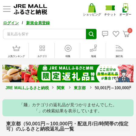
ショッピング
チケット
オーダー
/
ログイン
新規会員登録
0
人気ランキング
カテゴリ
特集
地域
旅行先
JRE MALLふるさと納税
関東
東京都
50,001円～100,0
「麺」カテゴリの返礼品が見つかりませんでした。
「」の検索結果を表示しています。
東京都（50,001円～100,000円・配送月/日/時間帯の指定
可）のふるさと納税返礼品一覧