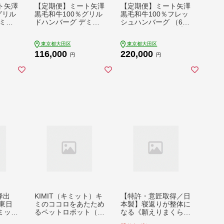
ト矢澤
【定期便】ミート矢澤
【定期便】ミート矢澤
グリル
黒毛和牛100％グリル
黒毛和牛100％フレッ
ミグ
ドハンバーグ デミグ
シュハンバーグ （6食
食セッ
ラスソース（6食セッ
セット×6ヶ月）肉汁
グラ
ト×3ヶ月）デミグラ
和風醤油 オリジナル
東京都大田区
東京都大田区
毛和
スハンバーグ 黒毛和
ソース 専門店 赤身肉
116,000
220,000
ューシ
牛 肉々しい ジューシ
サーロイン シャトー
円
円
 大田
ー 旨み マイルド 大田
ブリアン 濃厚 上質
区 東京都
肉々しい ジューシー
大田区 東京都
降出
KIMIT（キミット）キ
【特許・意匠取得／日
東日
ミのココロをあたため
本製】寝返りが整体に
ミック
るペットロボット（ホ
なる《願えりまくら
引クー
ワイト）
S》グレーネイビー