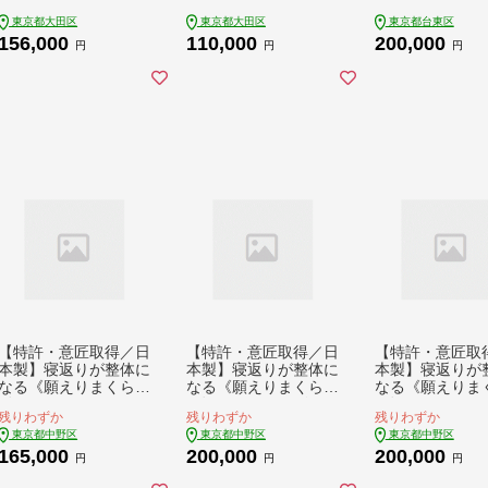
和風醤油 オリジナル
和風醤油 オリジナル
ポン（60,000円
東京都大田区
東京都大田区
東京都台東区
ソース 専門店 赤身肉
ソース 専門店 赤身肉
京都台東区）※2
156,000
110,000
200,000
サーロイン シャトー
サーロイン シャトー
年1月31日出発
円
円
円
ブリアン 濃厚 上質
ブリアン 濃厚 上質
分まで
肉々しい ジューシー
肉々しい ジューシー
大田区 東京都
大田区 東京都
【特許・意匠取得／日
【特許・意匠取得／日
【特許・意匠取
本製】寝返りが整体に
本製】寝返りが整体に
本製】寝返りが
なる《願えりまくら
なる《願えりまくら
なる《願えりま
S》ピンクベージュ
Ｍ》グレーネイビー
Ｍ》ピンクベー
残りわずか
残りわずか
残りわずか
東京都中野区
東京都中野区
東京都中野区
165,000
200,000
200,000
円
円
円