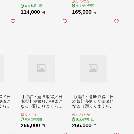
残りわずか
分/東
東京都品川区
東京都中野区
027
114,000
165,000
・宿泊
円
円
得／日
【特許・意匠取得／日
【特許・意匠取得／日
整体に
本製】寝返りが整体に
本製】寝返りが整体に
くら
なる《願えりまくらＬ
なる《願えりまくらＬ
ジュ
(ロング)》ピンクネイ
(ロング)》グレーネイ
残りわずか
残りわずか
ビー
ビー
東京都中野区
東京都中野区
266,000
266,000
円
円