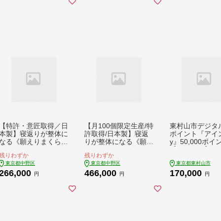
【特許・意匠取得／日
【月100個限定生産/特
東村山市デジタ
本製】寝返りが整体に
許取得/日本製】寝返
ポイント『アイン
なる《願えりまくらＬ
りが整体になる《願え
y』50,000ポイ
(ロング)》ピンクベー
りまくらＭ＋Ｌ》
【1693155】
残りわずか
残りわずか
ジュ
東京都中野区
東京都中野区
東京都東村山市
266,000
466,000
170,000
円
円
円