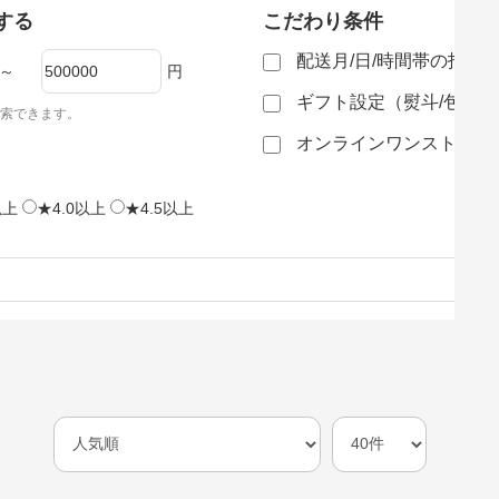
する
こだわり条件
配送月/日/時間帯の指定
～
円
ギフト設定（熨斗/包装
索できます。
オンラインワンストップ
以上
★4.0以上
★4.5以上