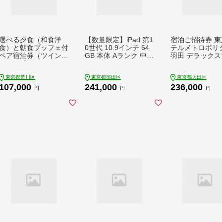
選べる夕食（和食洋
【数量限定】iPad 第1
宿泊ご招待券 東
食）と朝食ブッフェ付
0世代 10.9インチ 64
テルメトロポリ
ペア宿泊券（ツインル
GB 本体 Aランク 中古
羽田 デラックス
ーム）【アートホテル
整備済 Wi-Fiモデル リ
ン リバーサイド 
日暮里ラングウッド】
ユース (6) Apple アッ
日 ご朝食付き 1
東京都荒川区
東京都墨田区
東京都大田区
【019-001】 東京 ホ
プル タブレット Wi-Fi
様 羽田空港 ホテ
107,000
241,000
236,000
テル 宿泊券 利用券 日
色 レストラン
円
円
円
暮里 旅行 観光 ビジネ
ス ペア チケット 東京
都 荒川区