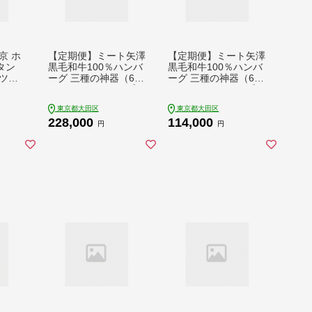
京 ホ
【定期便】ミート矢澤
【定期便】ミート矢澤
タン
黒毛和牛100％ハンバ
黒毛和牛100％ハンバ
ツイ
ーグ 三種の神器（6食
ーグ 三種の神器（6食
1泊2
セット×6ヶ月）黒毛
セット×3ヶ月）黒毛
室2名
和牛 肉汁 和風醤油 オ
和牛 肉汁 和風醤油 オ
東京都大田区
東京都大田区
ル 景
リジナルソース 専門
リジナルソース 専門
228,000
114,000
店 赤身肉 サーロイン
店 赤身肉 サーロイン
円
円
シャトーブリアン カ
シャトーブリアン カ
レー デミグラスソー
レー デミグラスソー
ス 大田区 東京都
ス 大田区 東京都