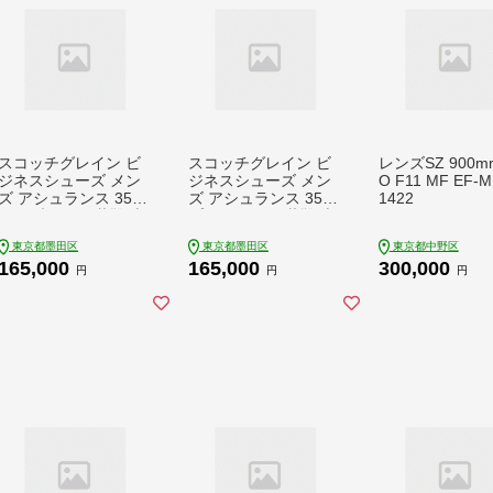
スコッチグレイン ビ
スコッチグレイン ビ
レンズSZ 900m
ジネスシューズ メン
ジネスシューズ メン
O F11 MF EF-
ズ アシュランス 3520
ズ アシュランス 3524
1422
セミブローグ 革靴 本
プレーントゥ 革靴 本
革 日本製 EEE 送料無
革 日本製 EEE 送料無
東京都墨田区
東京都墨田区
東京都中野区
料 ギフト
料 ギフト
165,000
165,000
300,000
円
円
円