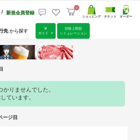
0
/
新規会員登録
ショッピング
チケット
オーダー
🔰
控除上限額
行先
から探す
ガイド
シミュレーション
目
つかりませんでした。
示しています。
5ページ目