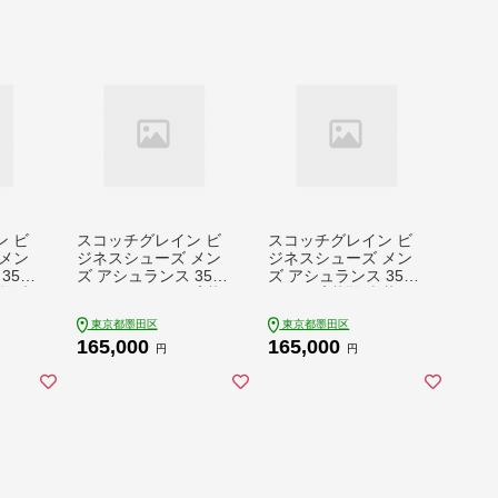
 ビ
スコッチグレイン ビ
スコッチグレイン ビ
メン
ジネスシューズ メン
ジネスシューズ メン
3525
ズ アシュランス 3526
ズ アシュランス 3529
靴 本
ストレートチップ 革
Uチップ 革靴 本革 日
 送料無
靴 本革 日本製 EEE
本製 EEE 送料無料 ギ
東京都墨田区
東京都墨田区
送料無料 ギフト
フト
165,000
165,000
円
円