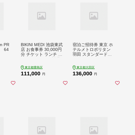
m PR
BIKINI MEDI 池袋東武
宿泊ご招待券 東京 ホ
M 64
店 お食事券 30,000円
テルメトロポリタン
分 チケット ランチ デ
羽田 スタンダードツ
ィナー スペイン料理
イン エアポートサイ
パエリア 池袋 豊島区
ド 1泊2日 ご朝食付き
東京都豊島区
東京都大田区
東京都
1室2名様 羽田空港 ホ
111,000
136,000
テル 景色 レストラン
円
円