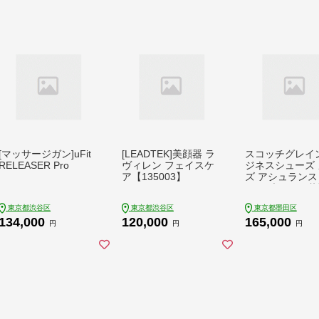
[マッサージガン]uFit
[LEADTEK]美顔器 ラ
スコッチグレイン
RELEASER Pro
ヴィレン フェイスケ
ジネスシューズ 
ア【135003】
ズ アシュランス 
フルブローグ 革
革 日本製 EEE
東京都渋谷区
東京都渋谷区
東京都墨田区
料 ギフト
134,000
120,000
165,000
円
円
円