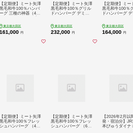
【定期便】ミート矢澤
【定期便】ミート矢澤
【定期便】ミー
黒毛和牛100％ハンバ
黒毛和牛100％グリル
黒毛和牛100％
ーグ 三種の神器（4食
ドハンバーグ デミグ
ドハンバーグ デ
セット×6ヶ月）黒毛
ラスソース（6食セッ
ラスソース（4
和牛 肉汁 和風醤油 オ
ト×6ヶ月）デミグラ
ト×6ヶ月）デミ
東京都大田区
東京都大田区
東京都大田区
リジナルソース 専門
スハンバーグ 黒毛和
スハンバーグ 黒
161,000
232,000
164,000
店 赤身肉 サーロイン
牛 肉々しい ジューシ
牛 肉々しい ジ
円
円
円
シャトーブリアン カ
ー 旨み マイルド 大田
ー 旨み マイルド
レー デミグラスソー
区 東京都
区 東京都
ス 大田区 東京都
【定期便】ミート矢澤
【定期便】ミート矢澤
【2026年2月以
黒毛和牛100％フレッ
黒毛和牛100％フレッ
発・宿泊分】JR
シュハンバーグ （4食
シュハンバーグ （6食
本びゅうダイナ
セット×6ヶ月）肉汁
セット×3ヶ月）肉汁
レールパック割