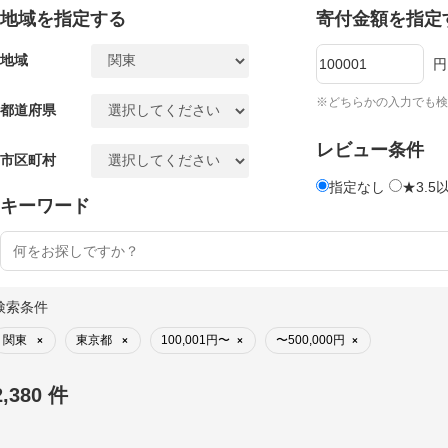
地域を指定する
寄付金額を指定
地域
円
※どちらかの入力でも検
都道府県
レビュー条件
市区町村
指定なし
★3.5
キーワード
検索条件
関東
東京都
100,001円〜
〜500,000円
×
×
×
×
2,380 件