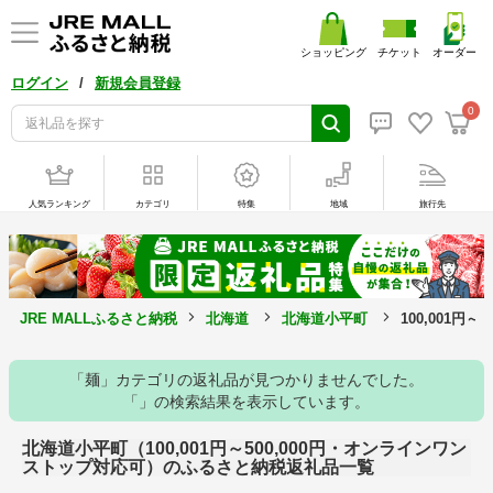
ショッピング
チケット
オーダー
/
ログイン
新規会員登録
0
人気ランキング
カテゴリ
特集
地域
旅行先
JRE MALLふるさと納税
北海道
北海道小平町
100,001
「麺」カテゴリの返礼品が見つかりませんでした。
「」の検索結果を表示しています。
北海道小平町（100,001円～500,000円・オンラインワン
ストップ対応可）のふるさと納税返礼品一覧