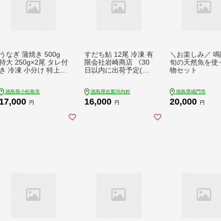
うなぎ 蒲焼き 500g
すだち鮎 12尾 冷凍 有
＼お楽しみ／ 鳴
特大 250g×2尾 タレ付
限会社岩崎商店 《30
旬の天然魚を使
き 冷凍 小分け 特上う
日以内に出荷予定(土
物セット
なぎ うなぎ 料亭 肉厚
日祝除く)》│1尾あた
ふっくら 香ばしい う
り20～25cm 徳島県産
徳島県小松島市
徳島県佐那河内村
徳島県鳴門市
なぎ蒲焼き 鰻蒲焼 養
あゆ アユ 魚 魚介 川
17,000
16,000
20,000
殖鰻 養殖うなぎ 温め
魚 塩焼き 甘露煮 徳島
円
円
円
るだけ 簡単調理 うな
県 佐那河内村
重 うな丼 土用 丑の日
ふわふわ パリパリ 手
焼き ご飯 米 丼 お歳
暮 ギフト プレンゼン
ト 贈答 【 北海道・東
北・沖縄・離島への配
送不可 】