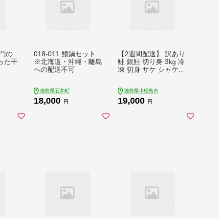
門の
018-011 鱧鍋セット
【2週間配送】 訳あり
った干
※北海道・沖縄・離島
鮭 銀鮭 切り身 3kg 冷
への配送不可
凍 切身 サケ シャケ
塩銀鮭 カマ サーモン
サイズ 不揃い 規格外
徳島県石井町
徳島県小松島市
魚 魚介類 シーフード
18,000
19,000
家庭用 冷凍鮭 おかず
円
円
お惣菜 弁当 ふるさと
人気 徳島 小松島 【北
海道･沖縄･東北･離島
への配送不可】