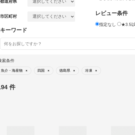
都道府県
レビュー条件
市区町村
指定なし
★3.5
キーワード
検索条件
魚介・海産物
四国
徳島県
冷凍
×
×
×
×
194 件