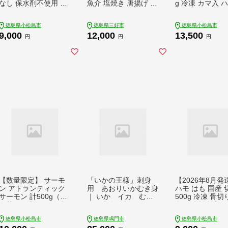
なし 保水剤不使用 下
魚介 塩焼き 唐揚げ ア
g 冷凍 カマ入 
処理済 特大サイズ む
ウトドア バーベキュ
入り 切身 サイズ
きえび むきエビ エビ
ー BBQ キャンプ 国産
い 規格外 ( 鮭 サケ さ
徳島県小松島市
徳島県三好市
徳島県小松島市
えび 海老 バナメイ 冷
酒 ビール おつまみ 弁
け シャケ 塩銀鮭
9,000
12,000
13,500
凍 人気 おすすめ 高級
当 惣菜 おかず 冷凍
魚介類 人気の海
円
円
円
特大 大型 冷凍 【北海
徳島県 三好市 みよし
礼品 カマ サーモ
道･東北･沖縄･離島へ
miyoshi
家庭用 おかず 
の配送不可】
弁当 冷凍鮭 ふ
人気 塩さけ 塩サ
【北海道･沖縄･
離島への配送不
【数量限定】 サーモ
「いかの王様」刺身
【2026年8月発
ン アトランティック
用 あおりいかむき身
ハモ はも 国産 
サーモン 計500g（切
｜ いか イカ むき
500g 冷凍 骨切
り落とし込み） 冷凍
身 生食 刺身 寿
島県 小松島市
鮭 刺し身 魚 人気 海
司 天ぷら フライ
徳島県小松島市
徳島県鳴門市
徳島県小松島市
鮮 生食用 刺身 お刺身