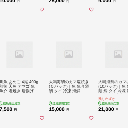
10,000
25,000
9,000
魚介類 魚介 海鮮丼 寿
円
円
円
司 丼 カルパッチョ 海
鮮サラダ ムニエル ホ
イル焼き 【北海道･東
北･沖縄･離島への配送
不可】
川魚 あめご 4尾 400g
大鳴海鯛のカマ塩焼き
大鳴海鯛のカマ
前後 天魚 アマゴ 魚
(５パック)｜魚 魚介類
(10パック)｜魚
魚介 塩焼き 唐揚げ ア
鯛 タイ 冷凍 海鮮 海
類 鯛 タイ 冷凍 海鮮
ウトドア バーベキュ
産 鮮魚真空パック 処
海産 鮮魚真空パ
残りわずか
ー BBQ キャンプ 国産
理済 お楽しみ 小分け
処理済 お楽しみ
徳島県三好市
徳島県鳴門市
徳島県鳴門市
酒 ビール おつまみ 弁
簡単調理 徳島 鳴門 産
け 簡単調理 徳島 鳴門
7,500
15,000
21,000
当 惣菜 おかず 冷凍
地直送
産地直送
円
円
円
徳島県 三好市 みよし
miyoshi