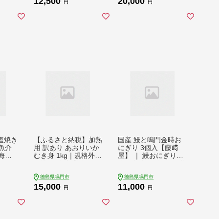
12,500
20,000
ん干し 一夜干し
ん干し 一夜干し
円
円
塩焼き
【ふるさと納税】加熱
国産 鰻と鳴門金時お
 魚介
用 訳あり あおりいか
にぎり 3個入【藤﨑
むき身 1kg｜規格外
屋】 ｜ 鰻おにぎり
ック
不揃い 冷凍 業務用 イ
鳴門金時 ギフト 惣
 小分
カ 天ぷら 唐揚げ
菜 ご飯もの うな
徳島県鳴門市
徳島県鳴門市
ぎ おにぎり 高級お
15,000
11,000
にぎり
円
円