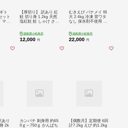
ギト
【厚切り】 訳あり 紅
むきえび バナメイ 特
セット
鮭 切り身 1.2kg 天然
大 2.4kg 冷凍 背ワタ
） マグ
塩紅鮭 鮭 しゃけ さけ
なし 保水剤不使用 下
まぐろ
切身 鮭切身 塩鮭 切り
処理済 特大サイズ む
 鮪
身 厳選 天然鮭 お弁当
きえび むきエビ エビ
徳島県小松島市
徳島県小松島市
 漬け
惣菜 つまみ おかず 焼
えび 海老 バナメイ 冷
12,000
22,000
 マグ
魚 サーモン 新鮮 魚貝
凍 人気 おすすめ 高級
円
円
海鮮
魚介 魚 海鮮 大容量
特大 大型 冷凍 【北海
ギフト お取り寄せ グ
道･東北･沖縄･離島へ
ルメ プレゼント 贈答
の配送不可】
贈り物 送料無料 冷凍
冷凍食品 冷凍品 個別
冷凍 小分け ふるさと
納税 ふるさと納税鮭
ふるさと納税紅鮭 徳
島県 小松島市
訳あり
カンパチ 刺身用 約65
【偶数月】定期便 6回
 2k
0ｇ～750ｇ かんぱち
計7.2kg えび 約1.2kg