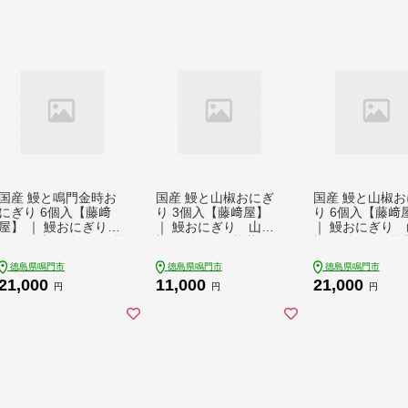
国産 鰻と鳴門金時お
国産 鰻と山椒おにぎ
国産 鰻と山椒お
にぎり 6個入【藤﨑
り 3個入【藤﨑屋】
り 6個入【藤﨑
屋】 ｜ 鰻おにぎり
｜ 鰻おにぎり 山
｜ 鰻おにぎり 
鳴門金時 ギフト 惣
椒 ギフト 惣菜 ご
椒 ギフト 惣
菜 ご飯もの うな
飯もの うなぎ おに
飯もの うなぎ
徳島県鳴門市
徳島県鳴門市
徳島県鳴門市
ぎ おにぎり 高級お
ぎり 高級おにぎり
ぎり 高級おに
21,000
11,000
21,000
にぎり
円
円
円