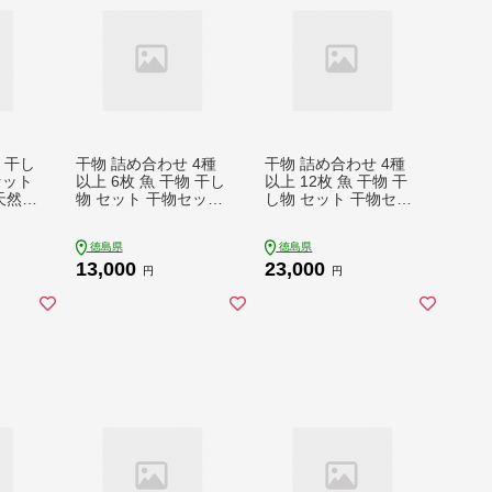
物 干し
干物 詰め合わせ 4種
干物 詰め合わせ 4種
セット
以上 6枚 魚 干物 干し
以上 12枚 魚 干物 干
天然鯛
物 セット 干物セット
し物 セット 干物セッ
鮮 お
鯛 鳴門鯛 天然 天然鯛
ト 鯛 鳴門鯛 天然 天
 ギフ
アジ 鯵 サバ 鯖 カマ
然鯛 アジ 鯵 サバ 鯖
徳島県
徳島県
物 ふ
ス 一夜干し 冷凍 海鮮
カマス 一夜干し 冷凍
13,000
23,000
無料
おつまみ 鳴門 徳島 ギ
海鮮 おつまみ 鳴門 徳
円
円
人気
フト 晩ごはん 贈り物
島 ギフト 晩ごはん 贈
ふるさと納税 送料無
り物 ふるさと納税 送
料 魚介 魚貝 開き 人
料無料 魚介 魚貝 開き
気
人気