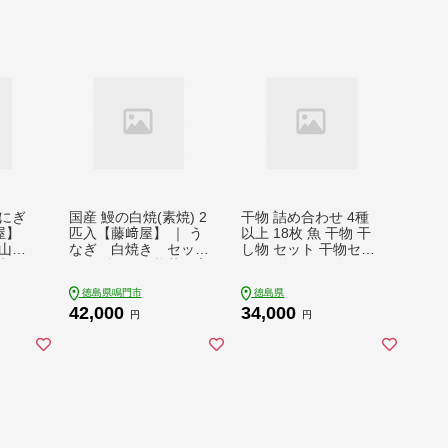
にぎ
国産 鰻の白焼(素焼) 2
干物 詰め合わせ 4種
屋】
匹入【藤﨑屋】 ｜ う
以上 18枚 魚 干物 干
山
なぎ 白焼き セッ
し物 セット 干物セッ
菜 ご
ト ギフト 惣菜 高
ト 鯛 鳴門鯛 天然 天
 おに
級 贈答用
然鯛 アジ 鯵 サバ 鯖
徳島県鳴門市
徳島県
ぎり
カマス 一夜干し 冷凍
42,000
34,000
海鮮 おつまみ 鳴門 徳
円
円
島 ギフト 晩ごはん 贈
り物 ふるさと納税 送
料無料 魚介 魚貝 開き
人気