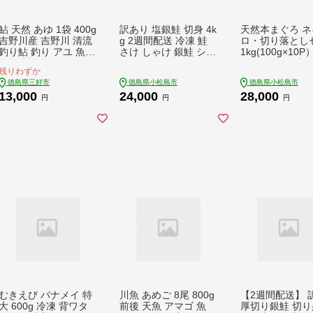
鮎 天然 あゆ 1袋 400g
訳あり 塩銀鮭 切身 4k
天然本まぐろ ネ
吉野川産 吉野川 清流
g 2週間配送 冷凍 鮭
ロ・切り落とし
釣り鮎 釣り アユ 魚
さけ しゃけ 銀鮭 シル
1kg(100g×10P
魚介 川魚 塩焼き アウ
バーサーモン サーモ
ロ ネギトロ 本
残りわずか
トドア バーベキュー
ン カマ 規格外 不揃い
中とろ 赤身 天然
徳島県三好市
徳島県小松島市
徳島県小松島市
BBQ キャンプ 国産 酒
魚 海鮮 魚介類 魚貝
小分け 冷凍 刺身
13,000
24,000
28,000
ビール おつまみ 弁当
シーフード 家庭用 お
晩酌 寿司 ユッケ
円
円
円
惣菜 おかず 冷凍 徳島
かず おつまみ 弁当 惣
ロ丼 ねぎとろ 
県 三好市 みよし miyo
菜 ごはんのお供 ごは
shi
ん おにぎり 米 こめ
ふるさと納税 人気 お
すすめ グルメ お取り
寄せ 大容量 送料無料
徳島県 小松島市 【北
海道･沖縄･東北･離島
への配送不可】
むきえび バナメイ 特
川魚 あめご 8尾 800g
【2週間配送】 
大 600g 冷凍 背ワタ
前後 天魚 アマゴ 魚
厚切り銀鮭 切り身