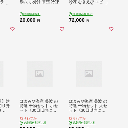
ハラス
勘八 小分け 養殖 冷凍
冷凍 むきえび エビ 海
 不揃
老 小分け包装 えび 定
期 人気【北海道･沖
徳島県海陽町
徳島県小松島市
 海鮮
縄･離島への配送不
20,000
72,000
鮮返
可】
円
円
ン 魚
お惣菜
るさと
ケ )
東北･
可】
送】鱧
はまみや海産 美波 の
はまみや海産 美波 の
切り身
特選 干物セット 小セ
特選 干物セット 大セ
り 徳
ット《30日以内に出
ット《30日以内に出
荷予定（土日祝除
荷予定（土日祝除
残りわずか
残りわずか
く）》徳島県 佐那河
く）》徳島県 佐那河
徳島県佐那河内村
徳島県佐那河内村
内村 干物 ひもの みり
内村 干物 ひもの みり