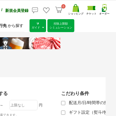
0
/
新規会員登録
ショッピング
チケット
オーダー
🔰
控除上限額
行先
から探す
ガイド
シミュレーション
する
こだわり条件
配送月/日/時間帯の指定
～
円
ギフト設定（熨斗/包装
索できます。