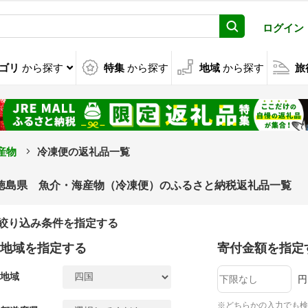
ログイン
ゴリ
から探す
特集
から探す
地域
から探す
旅
産物
冷凍便の返礼品一覧
徳島県 魚介・海産物（冷凍便）のふるさと納税返礼品一覧
絞り込み条件を指定する
地域を指定する
寄付金額を指定
地域
円
※どちらかの入力でも検