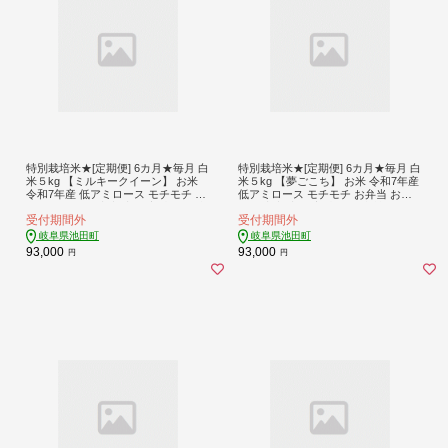
特別栽培米★[定期便] 6カ月★毎月 白
特別栽培米★[定期便] 6カ月★毎月 白
米５kg 【ミルキークイーン】 お米
米５kg 【夢ごこち】 お米 令和7年産
令和7年産 低アミロース モチモチ お
低アミロース モチモチ お弁当 おに
弁当 おにぎり 安心 安全 美味しい 糖
ぎり 安心 安全 美味しい 糖質
受付期間外
受付期間外
質
岐阜県池田町
岐阜県池田町
93,000
93,000
円
円