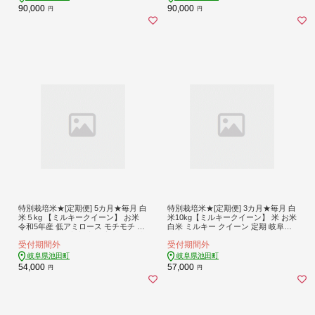
90,000
90,000
円
円
特別栽培米★[定期便] 5カ月★毎月 白
特別栽培米★[定期便] 3カ月★毎月 白
米５kg 【ミルキークイーン】 お米
米10kg【ミルキークイーン】 米 お米
令和5年産 低アミロース モチモチ お
白米 ミルキー クイーン 定期 岐阜県
弁当 おにぎり 安心 安全 美味しい 糖
池田町
受付期間外
受付期間外
質
岐阜県池田町
岐阜県池田町
54,000
57,000
円
円