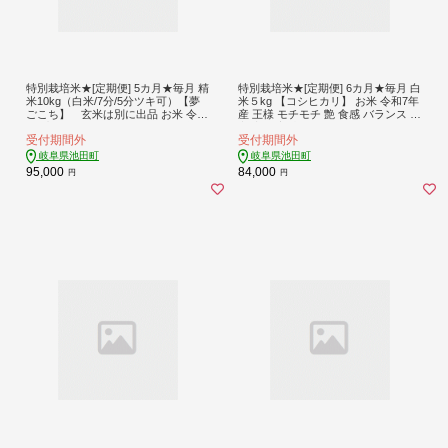
特別栽培米★[定期便] 5カ月★毎月 精
特別栽培米★[定期便] 6カ月★毎月 白
米10kg（白米/7分/5分ツキ可）【夢
米５kg 【コシヒカリ】 お米 令和7年
ごこち】 玄米は別に出品 お米 令和
産 王様 モチモチ 艶 食感 バランス 安
5年産 低アミロース モチモチ お弁当
心 安全 美味しい
受付期間外
受付期間外
おにぎり 安心 安全 美味しい 糖質
岐阜県池田町
岐阜県池田町
95,000
84,000
円
円