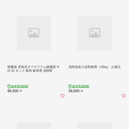
噴霧器 背負式ダイヤフラム噴霧器 H
池田温泉入浴剤徳用（10kg） お風呂
D-10 タンク 散布 岐阜県 池田町
岐阜県池田町
岐阜県池田町
96,500
58,000
円
円