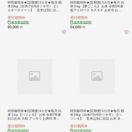
特別栽培米★[定期便] 5カ月★毎月 精
特別栽培米★[定期便] 5カ月★毎月 白
米10kg（白米/7分/5分ツキ可）【ミ
米５kg 【夢ごこち】 お米 令和5年産
ルキークイーン】 玄米は別に出品
低アミロース モチモチ お弁当 おに
お米 令和5年産 低アミロース モチモ
ぎり 安心 安全 美味しい 糖質
受付期間外
受付期間外
チ お弁当 おにぎり 安心 安全 美味し
い 糖質
岐阜県池田町
岐阜県池田町
95,000
54,000
円
円
特別栽培米★[定期便] 6カ月★毎月 白
特別栽培米★[定期便] 5カ月★毎月 精
米５kg 【ハツシモ】 お米 令和7年産
米10kg（白米/7分/5分ツキ可）【ハ
幻のお米 大粒 アッサリ お寿司 丼物
ツシモ】 玄米は別に出品 お米 令和
炒め物 安心 安全 美味しい
5年産 幻のお米 大粒 アッサリ お寿司
受付期間外
受付期間外
丼物 炒め物 安心 安全 美味しい
岐阜県池田町
岐阜県池田町