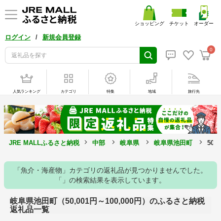
ショッピング
チケット
オーダー
/
ログイン
新規会員登録
0
人気ランキング
カテゴリ
特集
地域
旅行先
JRE MALLふるさと納税
中部
岐阜県
岐阜県池田町
50,
「魚介・海産物」カテゴリの返礼品が見つかりませんでした。
「」の検索結果を表示しています。
岐阜県池田町（50,001円～100,000円）のふるさと納税
返礼品一覧