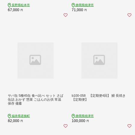
長野県松本市
静岡県焼津市
67,000
71,000
円
円
サバ缶 5種45缶 食べ比べ セット さば
b100-058 【定期便4回】 鰻 長焼き
缶詰 おかず 惣菜 ごはんのお供 常温
【定期便】
保存 備蓄
福井県若狭町
静岡県焼津市
82,000
100,000
円
円