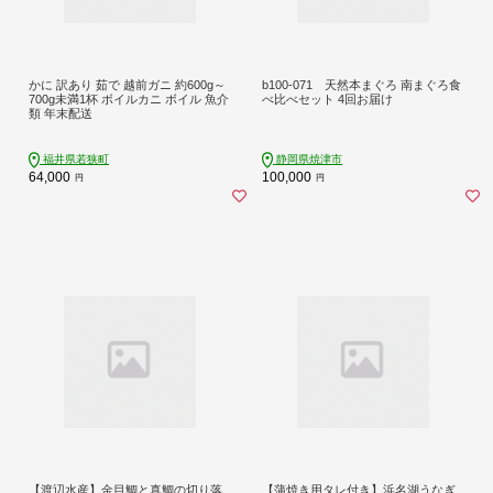
かに 訳あり 茹で 越前ガニ 約600g～
b100-071 天然本まぐろ 南まぐろ食
700g未満1杯 ボイルカニ ボイル 魚介
べ比べセット 4回お届け
類 年末配送
福井県若狭町
静岡県焼津市
64,000
100,000
円
円
【渡辺水産】金目鯛と真鯛の切り落
【蒲焼き用タレ付き】浜名湖うなぎ