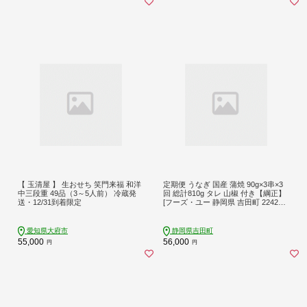
【 玉清屋 】 生おせち 笑門来福 和洋
定期便 うなぎ 国産 蒲焼 90g×3串×3
中三段重 49品（3～5人前） 冷蔵発
回 総計810g タレ 山椒 付き【綱正】
送・12/31到着限定
[フーズ・ユー 静岡県 吉田町 224241
98] 鰻 ウナギ 蒲焼き 惣菜 冷凍
愛知県大府市
静岡県吉田町
55,000
56,000
円
円