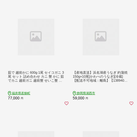
茹で 越前かに 600g 1尾 セイコガニ 3
【産地直送】浜名湖産うなぎ 約蒲焼
尾 セット 詰め合わせ カニ 蟹 かに 茹
150g×10尾[かわべのうなぎ][冷蔵]
でカニ 越前ガニ 越前蟹 せいこ蟹 カ
【配送不可地域：離島】【138940
ニセット 魚介 魚介類 海鮮 海鮮セッ
0】
ト 福井 福井県 若狭町
福井県若狭町
静岡県湖西市
77,000
59,000
円
円