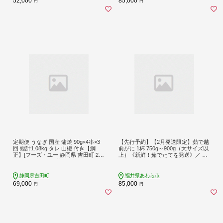
52,000
85,000
円
円
定期便 うなぎ 国産 蒲焼 90g×4串×3
【先行予約】【2月発送限定】茹で越
回 総計1.08kg タレ 山椒 付き【綱
前がに 1杯 750g～900g（大サイズ以
正】[フーズ・ユー 静岡県 吉田町 224
上）《新鮮！茹でたてを発送》／ 高
24196] 鰻 ウナギ 蒲焼き 惣菜 冷凍
級 福井 ブランド ズワイガニ 黄色タ
グ ボイル 冷蔵 蟹 カニ 期間限定 【最
終受付2月25日まで】※2027年2月上
静岡県吉田町
福井県あわら市
旬～2027年2月下旬で発送 [aw002-x0
69,000
85,000
円
円
03_02]