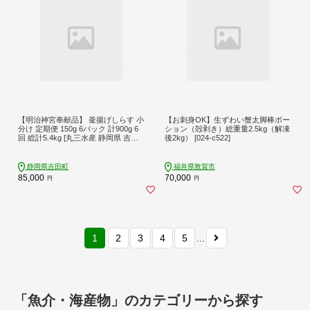
【明治神宮奉献品】 釜揚げしらす 小
【お刺身OK】生ずわい蟹太脚棒ポー
分け 定期便 150g 6パック 計900g 6
ション（殻剥き）総重量2.5kg（解凍
回 総計5.4kg [丸三水産 静岡県 吉田
後2kg） [024-c522]
町 22424458] 冷凍 しらす シラス 釜
揚げシラス
静岡県吉田町
福井県敦賀市
85,000
70,000
円
円
1
2
3
4
5
...
「魚介・海産物」のカテゴリーから探す