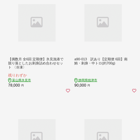
【偶数月 全6回 定期便】氷見漁港で
a90-013 訳あり【定期便 6回】南
競り落としたお刺身詰め合わせセッ
鮪・刺身・中トロ(約700g)
ト 〈冷凍〉
残りわずか
富山県氷見市
静岡県焼津市
78,000
90,000
円
円