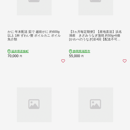
かに 年末配送 茹で 越前がに 約600g
【3ヵ月毎定期便】【産地直送】浜名
以上 1杯 ずわい蟹 ボイルカニ ボイル
湖産 きざみうなぎ蒲焼 約50g×6個
魚介類
[かわべのうなぎ]全4回【配送不可地
域：離島】【4013244】
福井県若狭町
静岡県湖西市
70,000
55,000
円
円