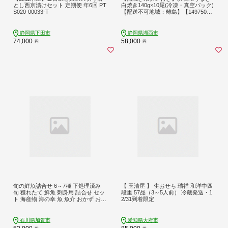
とし西京漬けセット 定期便 年6回 PT
白焼き140g×10尾(冷凍・真空パック)
S020-00033-T
【配送不可地域：離島】【149750
9】
静岡県下田市
静岡県湖西市
74,000
58,000
円
円
旬の鮮魚詰合せ 6～7種 下処理済み
【 玉清屋 】 生おせち 瑞祥 和洋中四
旬 獲れたて 鮮魚 刺身用 詰合せ セッ
段重 57品（3～5人前） 冷蔵発送・1
ト 海産物 海の幸 魚 魚介 おかず おつ
2/31到着限定
まみ 肴 国産 食品 復興 震災 コロナ
能登半島地震復興支援 北陸新幹線 F6
P-0564
石川県加賀市
愛知県大府市