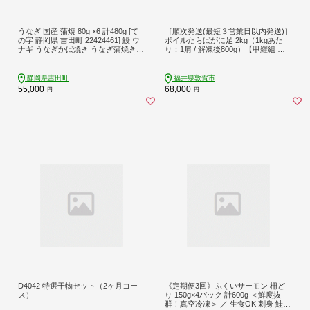
うなぎ 国産 蒲焼 80g ×6 計480g [て
［順次発送(最短３営業日以内発送)］
の字 静岡県 吉田町 22424461] 鰻 ウ
ボイルたらばがに足 2kg（1kgあた
ナギ うなぎかば焼き うなぎ蒲焼き
り：1肩 / 解凍後800g）【甲羅組 海
鰻蒲焼 鰻蒲焼き ウナギかば焼き 真
鮮 タラバガニ タラバ蟹 蟹 カニ カニ
空パック 蒲焼 タレ たれ 静岡県産 un
足 足 ボイル 茹でガニ カニ鍋 蟹鍋 焼
agi
きガニ】 [024-b232]【敦賀市ふるさ
静岡県吉田町
福井県敦賀市
と納税】
55,000
68,000
円
円
D4042 特選干物セット（2ヶ月コー
《定期便3回》ふくいサーモン 柵ど
ス）
り 150g×4パック 計600g ＜鮮度抜
群！真空冷凍＞ ／ 生食OK 刺身 鮭