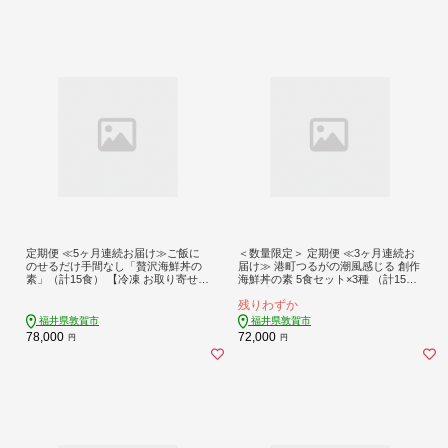
定期便 ≪5ヶ月連続お届け≫ご飯に
＜数量限定＞ 定期便 ≪3ヶ月連続お
のせるだけ手間なし「贅沢海鮮丼の
届け≫ 港町つるがの潮風感じる 創作
素」（計15食） 【冷凍 お取り寄せ
海鮮丼の素 5食セット×3種 （計15
グルメ 恵びす丼 真鯛めし タコめし
食）【海鮮丼 丼 どんぶり タイ 鯛 ご
残りわずか
鯖とろめし イカいくらめし】 [047-f0
飯にのせるだけ お酒の肴 お茶漬け
02]【敦賀市ふるさと納税】
アレンジ簡単 化粧箱 贈答 プレゼン
福井県敦賀市
福井県敦賀市
ト 冷凍】[069-a020t] 【敦賀市ふるさ
78,000
72,000
円
円
と納税】