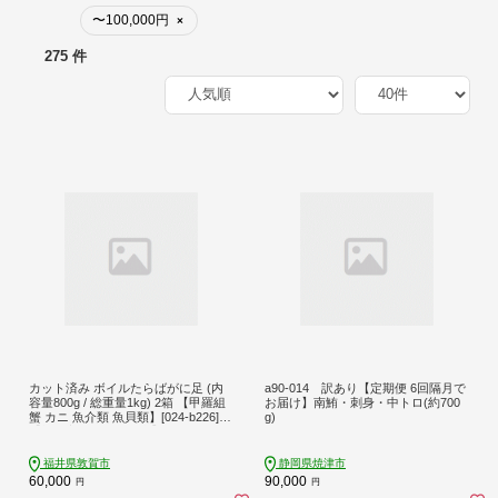
〜100,000円
×
275 件
カット済み ボイルたらばがに足 (内
a90-014 訳あり【定期便 6回隔月で
容量800g / 総重量1kg) 2箱 【甲羅組
お届け】南鮪・刺身・中トロ(約700
蟹 カニ 魚介類 魚貝類】[024-b226]
g)
【敦賀市ふるさと納税】
福井県敦賀市
静岡県焼津市
60,000
90,000
円
円