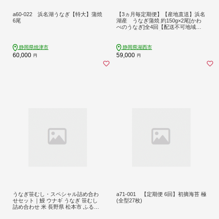
a60-022 浜名湖うなぎ【特大】蒲焼
【3ヵ月毎定期便】【産地直送】浜名
6尾
湖産 うなぎ蒲焼 約150g×2尾[かわ
べのうなぎ]全4回【配送不可地域：
離島】【4013251】
静岡県焼津市
静岡県湖西市
60,000
59,000
円
円
うなぎ笹むし・スペシャル詰め合わ
a71-001 【定期便 6回】初摘海苔 極
せセット｜鰻 ウナギ うなぎ 笹むし
(全型27枚)
詰め合わせ 米 長野県 松本市 ふるさ
と納税