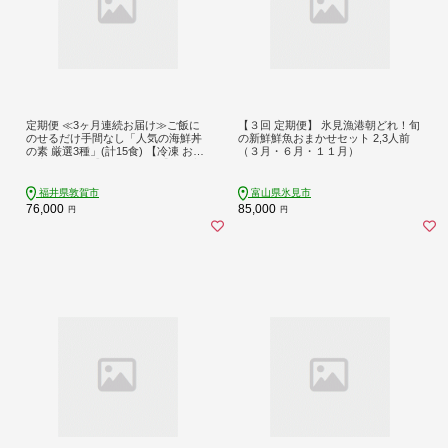
定期便 ≪3ヶ月連続お届け≫ご飯に
【３回 定期便】 氷見漁港朝どれ！旬
のせるだけ手間なし「人気の海鮮丼
の新鮮鮮魚おまかせセット 2,3人前
の素 厳選3種」(計15食) 【冷凍 お取
（３月・６月・１１月）
り寄せ グルメ】 [047-f003]【敦賀市
ふるさと納税】
福井県敦賀市
富山県氷見市
76,000
85,000
円
円