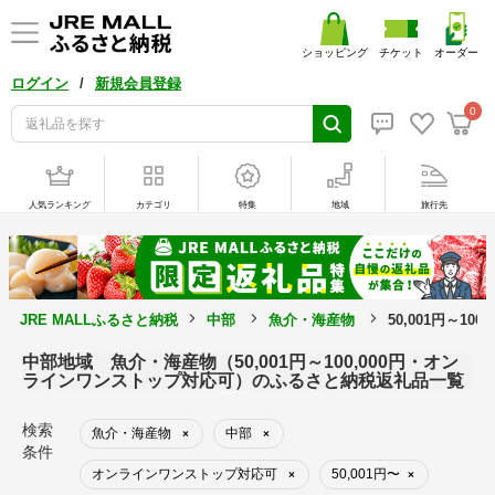
ショッピング
チケット
オーダー
/
ログイン
新規会員登録
0
人気ランキング
カテゴリ
特集
地域
旅行先
JRE MALLふるさと納税
中部
魚介・海産物
50,001円～1
中部地域 魚介・海産物（50,001円～100,000円・オン
ラインワンストップ対応可）のふるさと納税返礼品一覧
検索
魚介・海産物
中部
×
×
条件
オンラインワンストップ対応可
50,001円〜
×
×