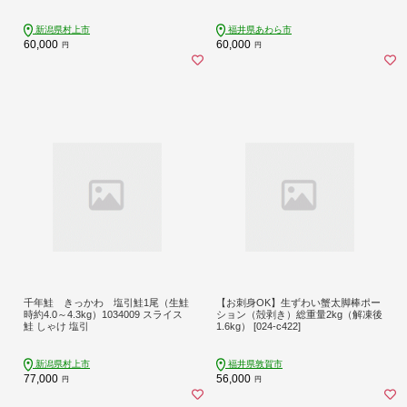
国産 [aw002-f003]
新潟県村上市
福井県あわら市
60,000
60,000
円
円
千年鮭 きっかわ 塩引鮭1尾（生鮭
【お刺身OK】生ずわい蟹太脚棒ポー
時約4.0～4.3kg）1034009 スライス
ション（殻剥き）総重量2kg（解凍後
鮭 しゃけ 塩引
1.6kg） [024-c422]
新潟県村上市
福井県敦賀市
77,000
56,000
円
円