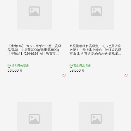
【生食OK】 カット生ずわい蟹（高級
氷見港朝獲れ高級魚！丸っと贅沢直
品/黒箱）内容量3000g/総重量3900g
送便！ 船上氷上締め 神経〆処理
【甲羅組】[024-b324_A]【敦賀市ふ
富山 氷見 直送 詰め合わせ 鮮魚ボッ
るさと納税】
クス
福井県敦賀市
富山県氷見市
66,000
58,000
円
円