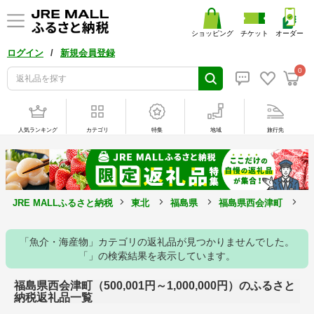
ショッピング
チケット
オーダー
/
ログイン
新規会員登録
0
人気ランキング
カテゴリ
特集
地域
旅行先
JRE MALLふるさと納税
東北
福島県
福島県西会津町
5
「魚介・海産物」カテゴリの返礼品が見つかりませんでした。
「」の検索結果を表示しています。
福島県西会津町（500,001円～1,000,000円）のふるさと
納税返礼品一覧