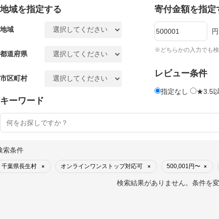
地域を指定する
寄付金額を指定
地域
円
※どちらかの入力でも検
都道府県
レビュー条件
市区町村
指定なし
★3.5
キーワード
検索条件
千葉県長生村
オンラインワンストップ対応可
500,001円〜
×
×
×
検索結果がありません。条件を