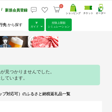
0
/
新規会員登録
ショッピング
チケット
オーダー
🔰
控除上限額
行先
から探す
ガイド
シミュレーション
品が見つかりませんでした。
示しています。
ンストップ対応可）のふるさと納税返礼品一覧