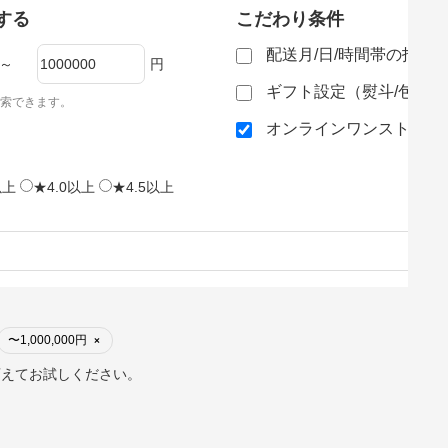
する
こだわり条件
配送月/日/時間帯の指定
～
円
ギフト設定（熨斗/包装
索できます。
オンラインワンストップ
以上
★4.0以上
★4.5以上
〜1,000,000円
×
変えてお試しください。