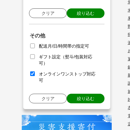
クリア
絞り込む
その他
配送月/日/時間帯の指定可
ギフト設定（熨斗/包装対応
可）
オンラインワンストップ対応
可
クリア
絞り込む