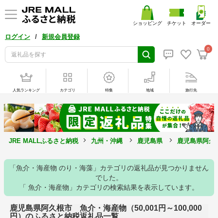
ショッピング
チケット
オーダー
/
ログイン
新規会員登録
0
人気ランキング
カテゴリ
特集
地域
旅行先
JRE MALLふるさと納税
九州・沖縄
鹿児島県
鹿児島県阿久
「魚介・海産物 のり・海藻」カテゴリの返礼品が見つかりません
でした。
「 魚介・海産物」カテゴリの検索結果を表示しています。
鹿児島県阿久根市 魚介・海産物（50,001円～100,000
円）のふるさと納税返礼品一覧