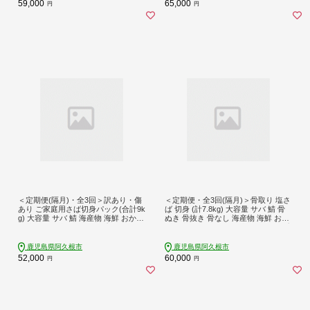
59,000
65,000
円
円
＜定期便(隔月)・全3回＞訳あり・傷
＜定期便・全3回(隔月)＞骨取り 塩さ
あり ご家庭用さば切身パック(合計9k
ば 切身 (計7.8kg) 大容量 サバ 鯖 骨
g) 大容量 サバ 鯖 海産物 海鮮 おかず
ぬき 骨抜き 骨なし 海産物 海鮮 おか
惣菜 焼き魚 切り身 ジップロック チ
ず 惣菜 焼き魚 お弁当 切り身 ジップ
ャック付き袋 小分け 簡単調理 定期
ロック チャック付き袋 小分け 簡単
便 【グローバルフーズ】akn061-36
調理 定期便 【グローバルフーズ】ak
鹿児島県阿久根市
鹿児島県阿久根市
n061-44
52,000
60,000
円
円