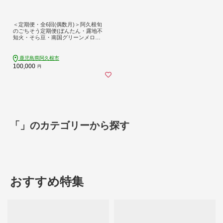
＜定期便・全6回(偶数月)＞阿久根旬
のごちそう定期便(ぼんたん・露地不
知火・そら豆・南国グリーンメロ
ン・大玉スイカ・伊勢海老) 国産 フ
ルーツ 果物 柑橘 野菜 豆類 魚介 ボン
タン 文旦 そらまめ すいか えび エビ
鹿児島県阿久根市
季節 訳あり 【松永青果】akn053-50
100,000
円
「」のカテゴリーから探す
おすすめ特集