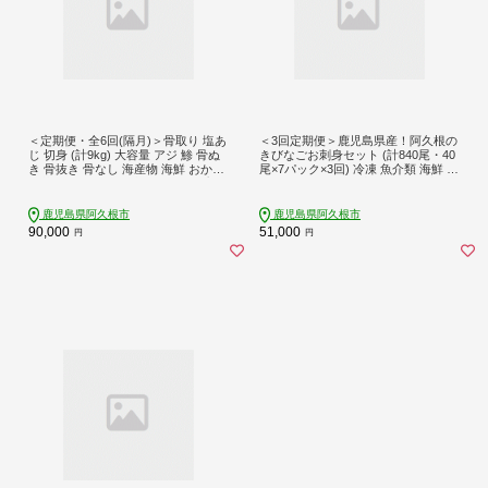
＜定期便・全6回(隔月)＞骨取り 塩あ
＜3回定期便＞鹿児島県産！阿久根の
じ 切身 (計9kg) 大容量 アジ 鯵 骨ぬ
きびなごお刺身セット (計840尾・40
き 骨抜き 骨なし 海産物 海鮮 おかず
尾×7パック×3回) 冷凍 魚介類 海鮮 魚
惣菜 焼き魚 お弁当 切り身 ジップロ
きびなご キビナゴ 刺身 さしみ 刺し
ック チャック付き袋 小分け 簡単調
身 青魚 子魚 小分け 定期便 阿久根市
理 定期便 【グローバルフーズ】akn0
産 国産 【椎木水産】akn054-18
鹿児島県阿久根市
鹿児島県阿久根市
61-55
90,000
51,000
円
円