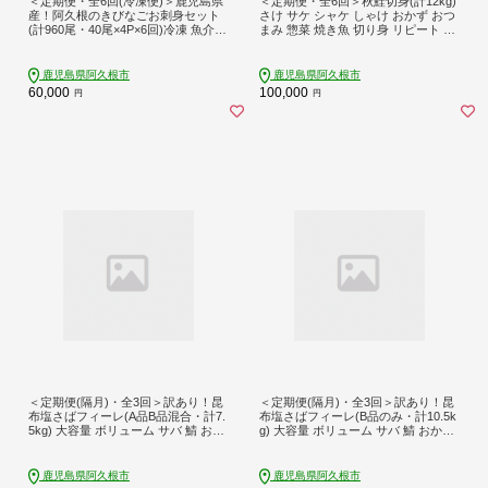
＜定期便・全6回(冷凍便)＞鹿児島県
＜定期便・全6回＞秋鮭切身(計12kg)
産！阿久根のきびなごお刺身セット
さけ サケ シャケ しゃけ おかず おつ
(計960尾・40尾×4P×6回)冷凍 魚介類
まみ 惣菜 焼き魚 切り身 リピート 魚
海鮮 魚 きびなご キビナゴ 刺身 さし
介類 海産物 冷凍 加工品 国内加工 加
み 刺し身 青魚 子魚 小分け【椎木水
熱調理 定期便 【グローバルフーズ】
産】akn054-15
akn061-11
鹿児島県阿久根市
鹿児島県阿久根市
60,000
100,000
円
円
＜定期便(隔月)・全3回＞訳あり！昆
＜定期便(隔月)・全3回＞訳あり！昆
布塩さばフィーレ(A品B品混合・計7.
布塩さばフィーレ(B品のみ・計10.5k
5kg) 大容量 ボリューム サバ 鯖 おか
g) 大容量 ボリューム サバ 鯖 おかず
ず おつまみ 惣菜 焼き魚 切り身 昆布
おつまみ 惣菜 焼き魚 切り身 昆布 ご
ご家庭用 リピート 定期便 【グロー
家庭用 リピート 定期便 【グローバ
バルフーズ】akn061-25
ルフーズ】akn061-29
鹿児島県阿久根市
鹿児島県阿久根市