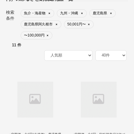
検索
魚介・海産物
九州・沖縄
鹿児島県
×
×
×
条件
鹿児島県阿久根市
50,001円〜
×
×
〜100,000円
×
11 件