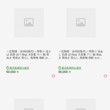
＜定期便・全6回(隔月)＞骨取り 塩さ
＜定期便・全6回(隔月)＞骨取り 塩あ
ば 切身 (計7.8kg) 大容量 サバ 鯖 骨
じ 切身 (計6kg) 大容量 アジ 鯵 骨ぬ
ぬき 骨抜き 骨なし 海産物 海鮮 おか
き 骨抜き 骨なし 海産物 海鮮 おかず
ず 惣菜 焼き魚 お弁当 切り身 ジップ
惣菜 焼き魚 お弁当 切り身 ジップロ
ロック チャック付き袋 小分け 簡単
ック チャック付き袋 小分け 簡単調
調理 定期便 【グローバルフーズ】ak
理 定期便 【グローバルフーズ】akn0
鹿児島県阿久根市
鹿児島県阿久根市
n061-45
61-54
60,000
66,000
円
円