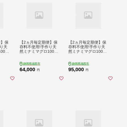
便】保
【2ヵ月毎定期便】保
【2ヵ月毎定期便】保
り天
存料不使用!手作り天
存料不使用!手作り天
00%
然ミナミマグロ100%
然ミナミマグロ100%
凍80
まぐろたたき(冷凍80
まぐろたたき(冷凍80
配送不
g×12)全2回【配送不
g×12)全3回【配送不
静岡県湖西市
静岡県湖西市
408
可地域：離島】【408
可地域：離島】【408
64,000
95,000
1861】
1862】
円
円