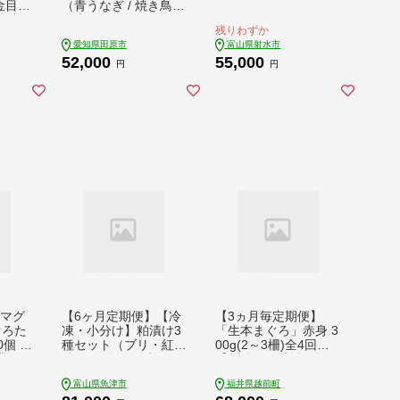
（青うなぎ / 焼き鳥
鯖 真
名古屋コーチン / サー
残りわずか
カマス
モン / 田原ポーク）
愛知県田原市
富山県射水市
 定期
肉 うなぎ 海鮮 豚肉
52,000
55,000
伊豆
円
円
お中元
 マグ
【6ヶ月定期便】【冷
【3ヵ月毎定期便】
ぐろた
凍・小分け】粕漬け3
「生本まぐろ」赤身 3
0個 計
種セット（ブリ・紅
00g(2～3柵)全4回
業 静
鮭・銀ダラ 各2切）6
【配送不可地域：離
2439
切セット｜魚貝類 漬
島・北海道・沖縄】
富山県魚津市
福井県越前町
装 まぐ
魚 粕漬け サーモン 鮭
【4085184】