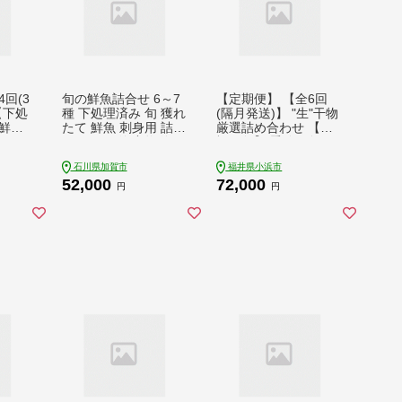
回(3
旬の鮮魚詰合せ 6～7
【定期便】 【全6回
【下処
種 下処理済み 旬 獲れ
(隔月発送)】 "生"干物
鮮魚
たて 鮮魚 刺身用 詰合
厳選詰め合わせ 【加
せ セ
せ セット 海産物 海の
福鮮魚】 季節の旬の
】
幸 魚 魚介 おかず お
魚をお届け！ 小浜市 /
石川県加賀市
福井県小浜市
地直
つまみ 肴 国産 食品
加福鮮魚 【配送不可
52,000
72,000
 加福
復興 震災 コロナ 能登
地域：北海道・沖縄・
円
円
半島地震復興支援 北
離島】 [BFBC013]
東北
陸新幹線 F6P-0564
岩
縄、離