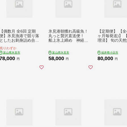
【偶数月 全6回 定期
氷見港朝獲れ高級魚！
【定期便】 【全4
便】氷見漁港で競り落
丸っと贅沢直送便！
ヶ月毎発送)】 
としたお刺身詰め合わ
船上氷上締め 神経〆
理済】 旬の天然
せセット 〈冷凍〉
処理 富山 氷見 直送
2kg 以上 おまか
残りわずか
詰め合わせ 鮮魚ボッ
ット 【加福鮮魚
富山県氷見市
富山県氷見市
福井県小浜市
クス
「若狭小浜港産
78,000
58,000
80,000
送」！ 小浜市 /
円
円
円
鮮魚 【配送不可地
域：北海道、北
（秋田、青森、
手）、九州、沖
島】 [BFBC015]