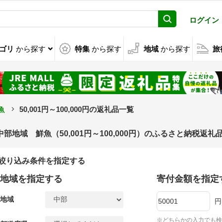
ログイン
ゴリ
から探す
特集
から探す
地域
から探す
旅
魚
50,001円～100,000円の返礼品一覧
中部地域 鮮魚（50,001円～100,000円）のふるさと納税返礼
絞り込み条件を指定する
地域を指定する
寄付金額を指定
地域
円
※どちらかの入力でも検