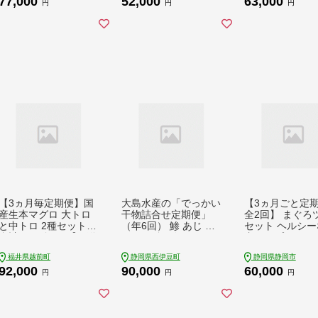
77,000
52,000
63,000
ろのたたき 鮪 まぐろ
ろのたたき 鮪 まぐろ
ろのたたき 鮪 
円
円
円
ネギトロ丼 ねぎとろ
ネギトロ丼 ねぎとろ
ネギトロ丼 ねぎ
マグロたたき
マグロたたき
マグロたたき
【3ヵ月毎定期便】国
大島水産の「でっかい
【3ヵ月ごと定
産生本マグロ 大トロ
干物詰合せ定期便」
全2回】 まぐろ
と中トロ 2種セット
（年6回） 鯵 あじ 真
セット ヘルシー
合計300g全4回【配送
ほっけ 金目鯛 きんめ
煮タイプ(70g×72
不可地域：離島・北海
かます 開き ひらき ひ
2回＜計144缶＞
福井県越前町
静岡県西伊豆町
静岡県静岡市
道・沖縄】【408453
もの みりん干し 定期
92,000
90,000
60,000
2】
便 年 6回 冷凍 西伊豆
円
円
円
伊豆 ギフト お歳暮 お
中元