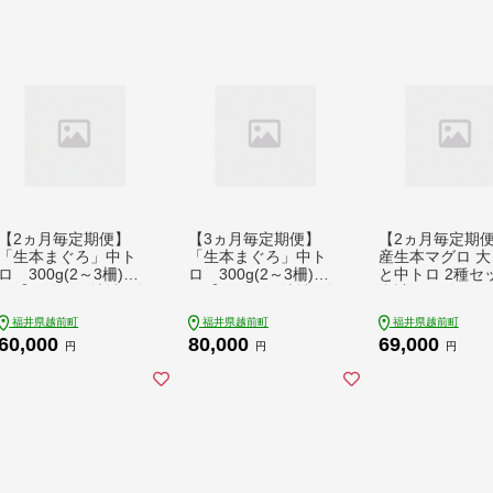
【2ヵ月毎定期便】
【3ヵ月毎定期便】
【2ヵ月毎定期
「生本まぐろ」中ト
「生本まぐろ」中ト
産生本マグロ 大
ロ 300g(2～3柵)全3
ロ 300g(2～3柵)全4
と中トロ 2種セ
回【配送不可地域：離
回【配送不可地域：離
合計300g全3回
島・北海道・沖縄】
島・北海道・沖縄】
不可地域：離島
福井県越前町
福井県越前町
福井県越前町
【4084572】
【4084575】
道・沖縄】【408
60,000
80,000
69,000
1】
円
円
円