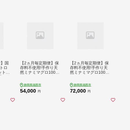
便】国
【2ヵ月毎定期便】保
【2ヵ月毎定期便】保
トロ
存料不使用!手作り天
存料不使用!手作り天
ット
然ミナミマグロ100%
然ミナミマグロ100%
【配送
まぐろたたき(冷凍80
まぐろたたき(冷凍80
・北海
g×6袋)全3回【配送不
g×6袋)全4回【配送不
静岡県湖西市
静岡県湖西市
452
可地域：離島】【408
可地域：離島】【408
54,000
72,000
1852】
1853】
円
円