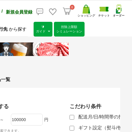
0
/
新規会員登録
ショッピング
チケット
オーダー
🔰
控除上限額
行先
から探す
ガイド
シミュレーション
品一覧
する
こだわり条件
配送月/日/時間帯の指定
～
円
ギフト設定（熨斗/包装
索できます。