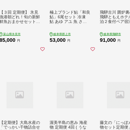
【３回 定期便】 氷見
極上ブランド鮎「和良
飛騨古川 囲炉裏
漁港朝どれ！旬の新鮮
鮎」6尾セット 冷凍
飛騨ともえホテル
鮮魚おまかせセット
鮎 あゆ アユ 魚 さか
泊２食付ペア宿
2,3人前（３月・６
な 川魚 河魚 塩焼き
駅前
月・１１月）
贈答 ブランド 貴重 希
富山県氷見市
岐阜県郡上市
岐阜県飛騨市
少 ギフト お中元 BBQ
85,000
53,000
91,000
バーベキュー 天然 わ
円
円
円
ら わら鮎 活〆 大きい
大 サイズ 尾数 セット
詰め合わせ 選べる 岐
阜県 郡上市
【定期便】大島水産の
渥美半島の恵み 海産
藤文の「にっぽ
「でっかい干物詰合せ
物 定期便 4回 ( うな
物セット定期便