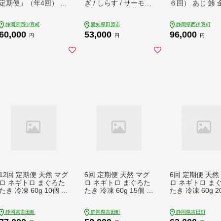
定期便」（年4回） 鯵
ぎ / しらす / サーモン
６回） あじ 鯵 金目鯛
あじ 真ほっけ 金目鯛
/ 大アサリ ) 鰻 蒲焼
いか イカ さば 
きんめ 赤魚 開き ひら
刺身 海鮮 丼 人気 サ
ほっけ かます 
静岡県西伊豆町
愛知県田原市
静岡県西伊豆町
き ひもの みりん干し
ーモン ご当地 あさり
ひもの 一夜干し
60,000
53,000
96,000
定期便 年 4回 冷凍 西
大あさり 蒲焼き 蒲焼
便 冷凍 西伊豆 
円
円
円
伊豆 伊豆 ギフト お歳
釜揚げ 頒布会
ギフト お歳暮 
暮 お中元
12回 定期便 天然 マグ
6回 定期便 天然 マグ
6回 定期便 天然
ロ ネギトロ まぐろた
ロ ネギトロ まぐろた
ロ ネギトロ ま
たき 冷凍 60g 10個 計
たき 冷凍 60g 15個 計
たき 冷凍 60g 2
600g [トライ産業 静
900g [トライ産業 静
1.2kg [トライ産
岡県 吉田町 2242439
岡県 吉田町 2242439
岡県 吉田町 224
静岡県吉田町
静岡県吉田町
静岡県吉田町
1] 小分け 個包装 まぐ
3] 小分け 個包装 まぐ
6] 小分け 個包