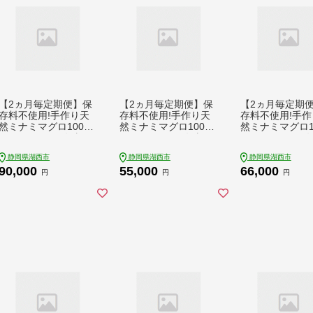
【2ヵ月毎定期便】保
【2ヵ月毎定期便】保
【2ヵ月毎定期
存料不使用!手作り天
存料不使用!手作り天
存料不使用!手作
然ミナミマグロ100%
然ミナミマグロ100%
然ミナミマグロ1
まぐろたたき(冷凍80
まぐろたたき(冷凍80
まぐろたたき(冷
g×6袋)全5回【配送不
g×3袋)全5回【配送不
g×3袋)全6回【
静岡県湖西市
静岡県湖西市
静岡県湖西市
可地域：離島】【408
可地域：離島】【408
可地域：離島】【
90,000
55,000
66,000
1854】
1859】
1860】
円
円
円