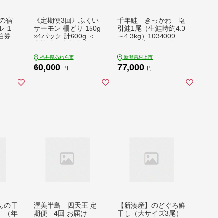
の宿
《定期便3回》ふくい
千年鮭 きっかわ 塩
 １
サーモン 柵どり 150g
引鮭1尾（生鮭時約4.0
泊券
×4パック 計600g ＜鮮
～4.3kg）1034009 ス
度抜群！真空冷凍＞
ライス 鮭 しゃけ 塩引
／ 生食OK 刺身 鮭 国
福井県あわら市
新潟県村上市
産 [aw002-f003]
60,000
77,000
円
円
んの干
渥美半島 四天王 定
【新湊産】のどぐろ鮮
」（年
期便 4回 お届け
干し（大サイズ3尾）