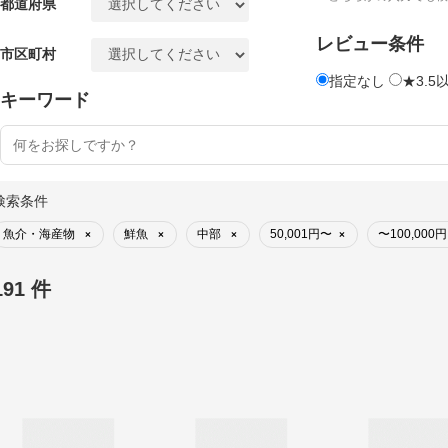
都道府県
レビュー条件
市区町村
指定なし
★3.5
キーワード
検索条件
魚介・海産物
鮮魚
中部
50,001円〜
〜100,000円
×
×
×
×
191 件