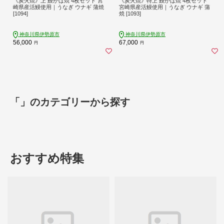
《炭火焼》上 鰻かば焼 4枚セット 宮
《炭火焼》特上 鰻かば焼 4枚セット
崎県産活鰻使用｜うなぎ ウナギ 蒲焼
宮崎県産活鰻使用｜うなぎ ウナギ 蒲
[1094]
焼 [1093]
神奈川県伊勢原市
神奈川県伊勢原市
56,000
67,000
円
円
「」のカテゴリーから探す
おすすめ特集