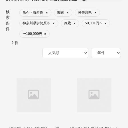
検
魚介・海産物
関東
神奈川県
×
×
×
索
条
神奈川県伊勢原市
冷蔵
50,001円〜
×
×
×
件
〜100,000円
×
2 件