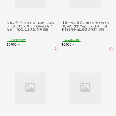
塩数の子【うす皮むき】600g 1本物
【香住ガニ 釜茹で ボイル 大きめ 約6
（大サイズ）ポリポリ食感がクセに
00g×2匹（約1.2kg以上）冷蔵】【令
なる！_R001-018 人気 魚卵 高級 ご
和8年9月中旬以降発送予定】国産 か
はんのお供 惣菜 おかず 珍味 海鮮 海
に カニ 蟹 しゃぶ かにみそ かにすき
産物 魚介 魚介類 おつまみ つまみ 本
かに鍋 鮮度抜群 紅 べに ずわいがに
チャン かずのこ カズノコ 株式会社
ベニズワイガニ 姿 脚 爪 旨味 甘味 鮮
北海道留萌市
兵庫県香美町
やまか 皮むき おせち
度 大人気 人気 ランキング おすすめ
15,000
16,000
円
円
ふるさと納税 返礼品 香住産 兵庫県
香美町 日帰り漁 日本海フーズ 07-01