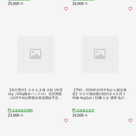
25,000
16,000
円
円
【先行受付】カキ むき身 大粒 1年貝
【予約：2026年10月中旬から順次発
1kg（500g無水パック×2） 佐呂間産
送】サロマ湖自慢の殻付きカキ貝 2
（10月中旬以降順次発送開始予定）
年物 4kg詰め ( 牡蠣 かき 濃厚 魚介類
SRMA001
貝類 カキ ふるさと納税 牡蠣 北見市
BBQ )【114-0071-2026】
北海道佐呂間町
北海道北見市
23,000
19,500
円
円