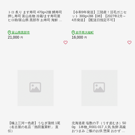
トロ 炙り ます寿司 470g×2個 鱒寿司
【令和9年発送】三陸産！活毛ガニセ
押し寿司 富山名物 冷蔵/ます寿司屋
ット 300g×2杯【08】【2027年2月～
ヒロ助/富山県 黒部市 お寿司 海鮮 魚
4月発送】【配送日指定不可】
魚介類 魚介 加工食品 惣菜
富山県黒部市
岩手県大槌町
21,000
16,000
円
円
【極上三河一色産】うなぎ蒲焼 1尾
北海道産 塩数の子（うす皮むき）50
（名古屋の名店「熱田蓬莱軒」 直
0g 1本物_R001-017 人気 魚卵 高級
伝）
おつまみ ご飯のお供 惣菜 おかず 珍
味 海鮮 海産物 海の幸 魚介 魚介類 魚