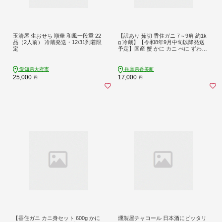
玉清屋 生おせち 順華 和風一段重 22
【訳あり 茹切 香住ガニ 7～9肩 約1k
品（2人前） 冷蔵発送・12/31到着限
g 冷蔵】【令和8年9月中旬以降発送
定
予定】国産 蟹 かに カニ べに ずわい
がに ベニ ズワイガニ 大容量 たっぷ
り セット 甘味 旨み 足 爪 身 脚 ボイ
ル ふるさと納税 おすすめ 返礼品 兵
愛知県大府市
兵庫県香美町
庫県 日本海 香住 漁港 香美町 マルヤ
25,000
17,000
円
円
水産 11-17
【香住ガニ カニ身セット 600g かに
燻製屋チャコール 日本酒にピッタリ