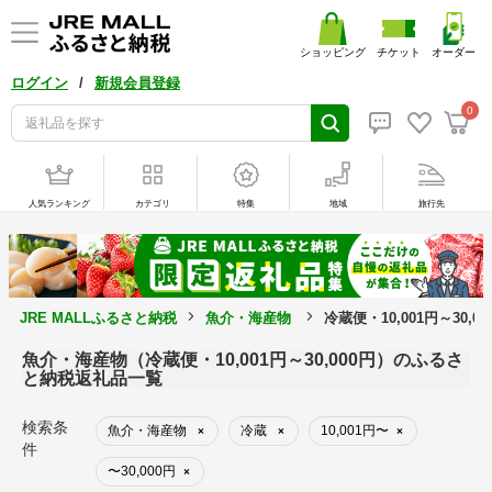
ショッピング
チケット
オーダー
/
ログイン
新規会員登録
0
人気ランキング
カテゴリ
特集
地域
旅行先
JRE MALLふるさと納税
魚介・海産物
冷蔵便・10,001円～30,
魚介・海産物（冷蔵便・10,001円～30,000円）のふるさ
と納税返礼品一覧
検索条
魚介・海産物
冷蔵
10,001円〜
×
×
×
件
〜30,000円
×