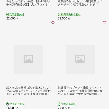
みそ付 かに酢付 冷蔵】【令和8年9月
燻製詰め合わせセット 6種 [燻製 おつ
中旬以降発送予定】 大人気 おすすめ
まみ チーズ 総菜 燻製セット 食べ比
国産 むき身 棒崩れ身 かにみそ かに
べ 詰合せ 燻製屋チャコール 秋田県
酢 兵庫県 香美町 香住 ベニズワイガ
由利本荘市]
ニ 人気 カニ かに 蟹 爪 ほぐし しゃ
兵庫県香美町
秋田県由利本荘市
ぶ ボイル 脚 鍋 丸近 19-07
22,000
12,500
円
円
訳あり 北海道 噴火湾産 塩水 バフン
牡蠣 厚岸のブランド牡蠣 マルえもん
ウニ 100g 1パック 《アフター保証付
2Lサイズ 20個 生食用 魚貝類 海鮮 海
き》うに ウニ 雲丹 海鮮 海の幸 魚介
のミルク 国産 生食用殻付き牡蠣 ま
類 ウニ丼 お寿司 濃厚 無添加 産地直
ろやか クリーミー 食べやすい品種
送 お取り寄せ 山村水産 送料無料【5
海の香り 牡蠣の酒蒸し 焼き牡蠣 マ
5250811】
ルえもん
北海道伊達市
北海道厚岸町
16,000
27,000
円
円