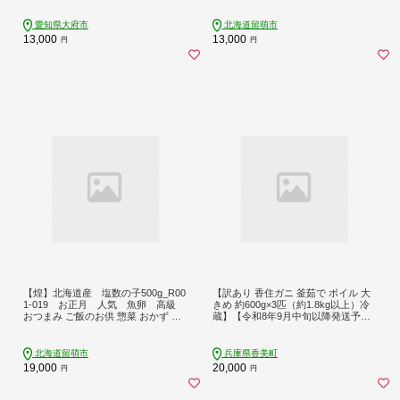
卵 加工品 北海道産 かずのこ カズノ
コ 塩カズノコ 株式会社やまか おせ
愛知県大府市
北海道留萌市
ち
13,000
13,000
円
円
【煌】北海道産 塩数の子500g_R00
【訳あり 香住ガニ 釜茹で ボイル 大
1-019 お正月 人気 魚卵 高級
きめ 約600g×3匹（約1.8kg以上）冷
おつまみ ご飯のお供 惣菜 おかず 海
蔵】【令和8年9月中旬以降発送予
鮮 海産物 海の幸 魚介類 魚卵 加工品
定】国産 かに カニ 蟹 しゃぶ かにみ
北海道産 かずのこ カズノコ 塩カズ
そ かにすき かに鍋 鮮度抜群 紅 べに
ノコ おせち
ずわいがに ベニズワイガニ 姿 脚 爪
北海道留萌市
兵庫県香美町
旨味 甘味 鮮度 大人気 人気 ランキン
19,000
20,000
円
円
グ おすすめ ふるさと納税 返礼品 香
住産 兵庫県 香美町 日帰り漁 日本海
フーズ 07-14