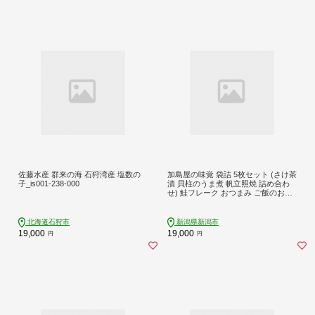
佐藤水産 群来の海 石狩湾産 塩数の
加島屋の味覚 袋詰 5枚セット (さけ茶
子_is001-238-000
漬 貝柱のうま煮 帆立照焼 詰め合わ
せ) 鮭フレーク おつまみ ご飯のお供
新潟県 新潟市 しゃけ
北海道石狩市
新潟県新潟市
19,000
19,000
円
円