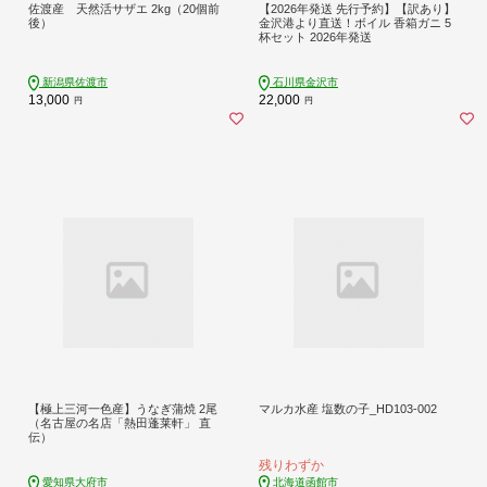
佐渡産 天然活サザエ 2kg（20個前
【2026年発送 先行予約】【訳あり】
後）
金沢港より直送！ボイル 香箱ガニ 5
杯セット 2026年発送
新潟県佐渡市
石川県金沢市
13,000
22,000
円
円
【極上三河一色産】うなぎ蒲焼 2尾
マルカ水産 塩数の子_HD103-002
（名古屋の名店「熱田蓬莱軒」 直
伝）
残りわずか
愛知県大府市
北海道函館市