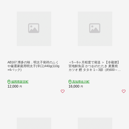
AB167.博多の味．明太子発祥のふく
＜5～6ヶ月程度で発送 ＞【冷蔵便】
や厳選家庭用明太子(辛口)440g(110g
宮地鮮魚店 かつおのたたき 麦藁焼
×4パック)
カツオ 鰹 タタキ 1～3節（約600～70
0g）薬味・たれ付き ※※配送でき
ない地域があります※※
福岡県新宮町
高知県佐川町
12,000
16,000
円
円