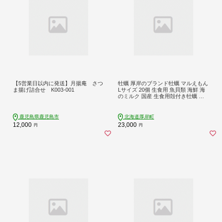
【5営業日以内に発送】月揚庵 さつ
牡蠣 厚岸のブランド牡蠣 マルえもん
ま揚げ詰合せ K003-001
Lサイズ 20個 生食用 魚貝類 海鮮 海
のミルク 国産 生食用殻付き牡蠣 ま
ろやか クリーミー 食べやすい品種
海の香り 牡蠣の酒蒸し 焼き牡蠣 マ
ルえもん
鹿児島県鹿児島市
北海道厚岸町
12,000
23,000
円
円