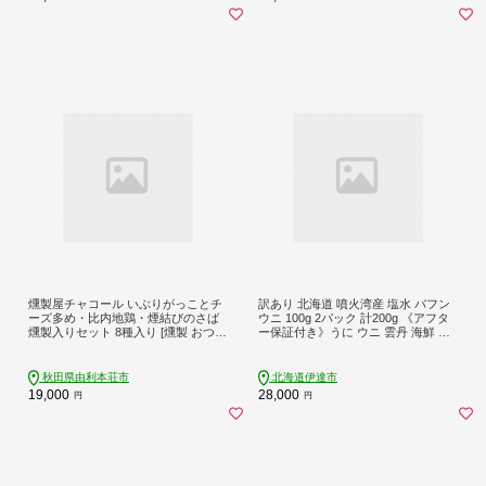
燻製屋チャコール いぶりがっことチ
訳あり 北海道 噴火湾産 塩水 バフン
ーズ多め・比内地鶏・煙結びのさば
ウニ 100g 2パック 計200g 《アフタ
燻製入りセット 8種入り [燻製 おつま
ー保証付き》うに ウニ 雲丹 海鮮 海
み 比内地鶏 いぶりがっこ チーズ 総
の幸 魚介類 ウニ丼 お寿司 濃厚 無添
菜 燻製セット 食べ比べ 詰合せ 燻製
加 産地直送 お取り寄せ 山村水産 送
屋チャコール 秋田県 由利本荘市]
料無料【55250812】
秋田県由利本荘市
北海道伊達市
19,000
28,000
円
円