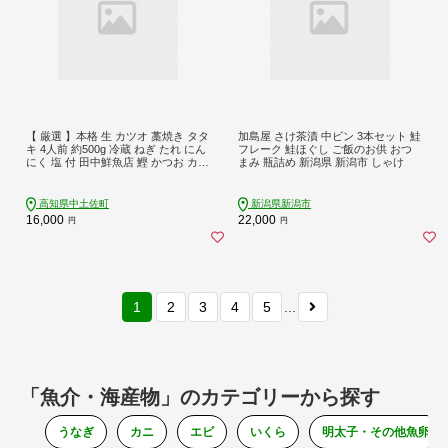
【 厳選 】本格 生 カツオ 藁焼き タタ
加島屋 さけ茶漬 中ビン 3本セット 鮭
キ 4人前 約500g 冷蔵 ねぎ たれ にん
フレーク 鮭ほぐし ご飯のお供 おつ
にく 塩 付 田中鮮魚店 鰹 かつお カツ
まみ 瓶詰め 新潟県 新潟市 しゃけ
オ 鰹たたき かつおたたき カツオの
たたき かつおのたたき たたき わら
やき わら焼き おいしい 美味しい 家
高知県中土佐町
新潟県新潟市
族 家庭 手軽 簡単 かんたん おすすめ
16,000
22,000
円
円
魚 魚介 さかな 贈答 贈り物 贅沢 ギフ
ト プレゼント おつまみ おかず 海鮮
酒 高知 中土佐 久礼 お中元
1
2
3
4
5
...
「魚介・海産物」のカテゴリーから探す
うなぎ
カニ
エビ
いくら
明太子・その他魚卵