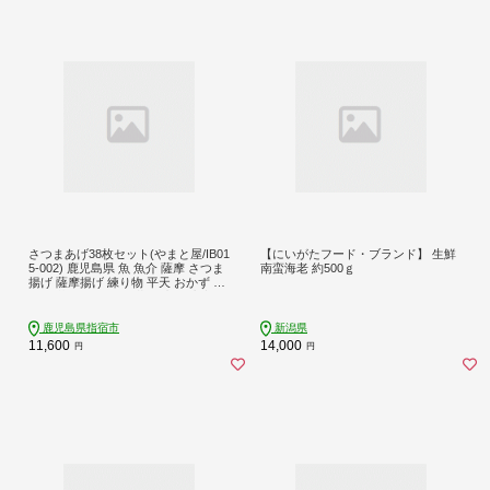
さつまあげ38枚セット(やまと屋/IB01
【にいがたフード・ブランド】 生鮮
5-002) 鹿児島県 魚 魚介 薩摩 さつま
南蛮海老 約500ｇ
揚げ 薩摩揚げ 練り物 平天 おかず 弁
当 惣菜 おつまみ 冷蔵 国産 指宿市
鹿児島県指宿市
新潟県
11,600
14,000
円
円