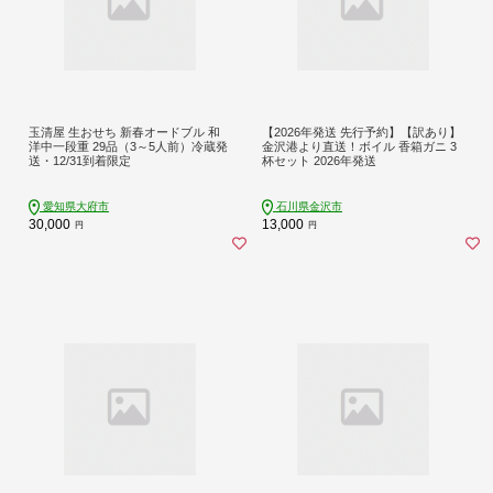
玉清屋 生おせち 新春オードブル 和
【2026年発送 先行予約】【訳あり】
洋中一段重 29品（3～5人前）冷蔵発
金沢港より直送！ボイル 香箱ガニ 3
送・12/31到着限定
杯セット 2026年発送
愛知県大府市
石川県金沢市
30,000
13,000
円
円