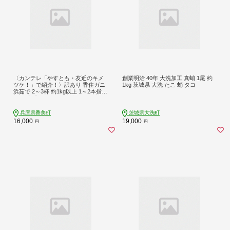
〈カンテレ「やすとも・友近のキメ
創業明治 40年 大洗加工 真蛸 1尾 約
ツケ！」で紹介！〉訳あり 香住ガニ
1kg 茨城県 大洗 たこ 蛸 タコ
浜茹で 2～3杯 約1kg以上 1～2本指落
ち 冷蔵【令和8年10月以降発送予
定】TVで紹介 国産 香住 日本海 カニ
かに 蟹 爪 身 脚 しゃぶ ベニ ズワイ
兵庫県香美町
茨城県大洗町
ガニ 紅 べに ずわいがに 訳あり ご自
16,000
19,000
円
円
宅用 大人気 おすすめ 兵庫県 香美町
丸近 19-09