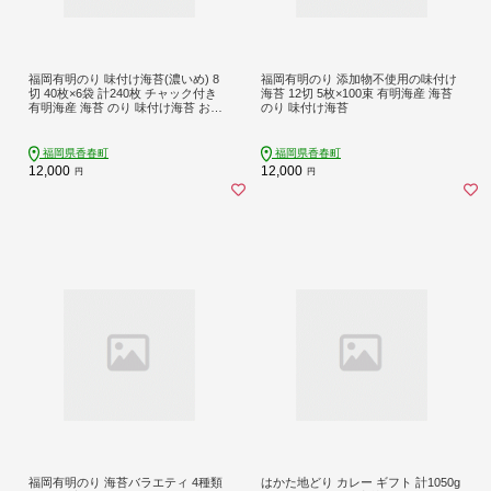
福岡有明のり 味付け海苔(濃いめ) 8
福岡有明のり 添加物不使用の味付け
切 40枚×6袋 計240枚 チャック付き
海苔 12切 5枚×100束 有明海産 海苔
有明海産 海苔 のり 味付け海苔 おつ
のり 味付け海苔
まみ
福岡県香春町
福岡県香春町
12,000
12,000
円
円
福岡有明のり 海苔バラエティ 4種類
はかた地どり カレー ギフト 計1050g