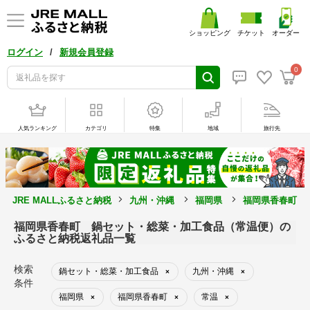
ショッピング
チケット
オーダー
/
ログイン
新規会員登録
0
人気ランキング
カテゴリ
特集
地域
旅行先
JRE MALLふるさと納税
九州・沖縄
福岡県
福岡県香春町
福岡県香春町 鍋セット・総菜・加工食品（常温便）の
ふるさと納税返礼品一覧
検索
鍋セット・総菜・加工食品
九州・沖縄
×
×
条件
福岡県
福岡県香春町
常温
×
×
×