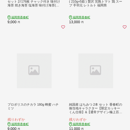
セット 計176枚 チャック付き 味付け
( 210g×5箱 ) 贅沢 完熟トマト 鶏 スー
海苔 焼き海苔 塩海苔 味付け海苔(濃
プ 手羽元 レトルト 福岡県
いめ) 有明海産 のり 海苔
福岡県香春町
福岡県香春町
9,000
13,000
円
円
プロポリスのチカラ 180g 蜂蜜 ハチ
純国産 はちみつ 2本 セット 香春町の
ミツ
御当地キャラクター【限定カッキー
くん仕様】&【通常デザイン極上百花
蜜】 / はちみつ ハチミツ 蜂蜜 福岡県
残りわずか
残りわずか
香春町
福岡県香春町
福岡県香春町
9,000
11,000
円
円