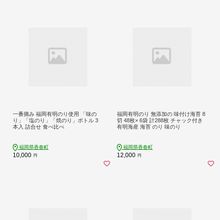
一番摘み 福岡有明のり使用 「味の
福岡有明のり 無添加の 味付け海苔 8
り」「塩のり」「焼のり」ボトル 3
切 48枚× 6袋 計288枚 チャック付き
本入 詰合せ 食べ比べ
有明海産 海苔 のり 味のり
福岡県香春町
福岡県香春町
10,000
12,000
円
円