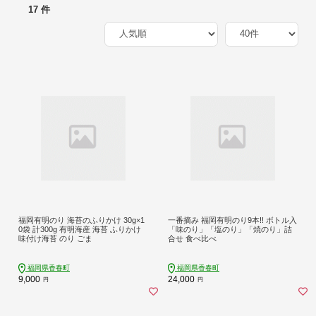
17 件
福岡有明のり 海苔のふりかけ 30g×1
一番摘み 福岡有明のり9本!! ボトル入
0袋 計300g 有明海産 海苔 ふりかけ
「味のり」「塩のり」「焼のり」詰
味付け海苔 のり ごま
合せ 食べ比べ
福岡県香春町
福岡県香春町
9,000
24,000
円
円