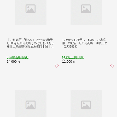
【ご家庭用】訳ありしそかつお梅干
しそかつお梅干し 500g ご家庭
し800g 紀州南高梅うめぼしわけあり
用 C級品 紀州南高梅 和歌山産
和歌山産/紀伊国屋文左衛門本舗【12
【1736819】
17677】
和歌山県日高町
和歌山県日高町
14,000
11,000
円
円