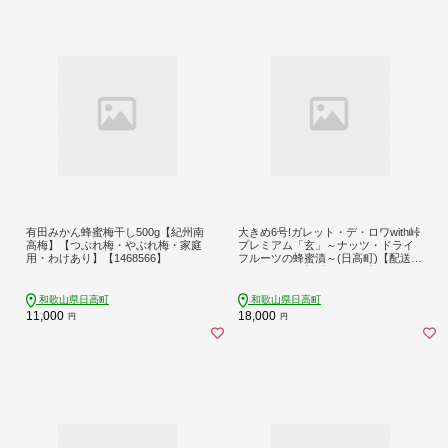
有田みかん蜂蜜梅干し500g【紀州南
大きめ6号!ガレット・デ・ロワwith峠
高梅】【つぶれ梅・やぶれ梅・家庭
プレミアム「玄」～ナッツ・ドライ
用・わけあり】【1468566】
フルーツの蜂蜜漬～(日高町)【配送不
可地域：離島】【1239366】
和歌山県日高町
和歌山県日高町
11,000
18,000
円
円