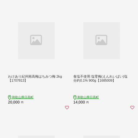
わけあり紀州南高梅はちみつ梅 2kg
食塩不使用 塩零梅(えんれいばい)塩
【1707813】
分約0.1% 900g【1685009】
和歌山県日高町
和歌山県日高町
20,000
14,000
円
円