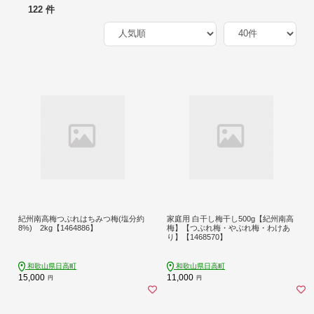
122 件
紀州南高梅つぶれはちみつ梅(塩分約
家庭用 白干し梅干し500g【紀州南高
8%) 2kg【1464886】
梅】【つぶれ梅・やぶれ梅・わけあ
り】【1468570】
和歌山県日高町
和歌山県日高町
15,000
11,000
円
円