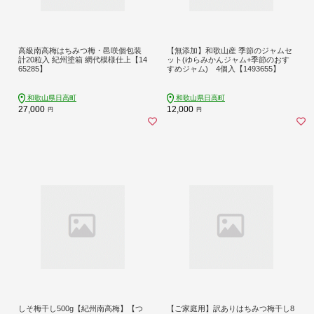
高級南高梅はちみつ梅・邑咲個包装
【無添加】和歌山産 季節のジャムセ
計20粒入 紀州塗箱 網代模様仕上【14
ット(ゆらみかんジャム+季節のおす
65285】
すめジャム) 4個入【1493655】
和歌山県日高町
和歌山県日高町
27,000
12,000
円
円
しそ梅干し500g【紀州南高梅】【つ
【ご家庭用】訳ありはちみつ梅干し8