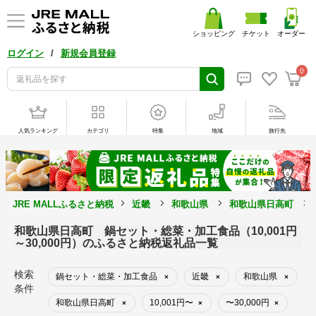
ショッピング
チケット
オーダー
/
ログイン
新規会員登録
0
人気ランキング
カテゴリ
特集
地域
旅行先
JRE MALLふるさと納税
近畿
和歌山県
和歌山県日高町
和歌山県日高町 鍋セット・総菜・加工食品（10,001円
～30,000円）のふるさと納税返礼品一覧
検索
鍋セット・総菜・加工食品
近畿
和歌山県
×
×
×
条件
和歌山県日高町
10,001円〜
〜30,000円
×
×
×