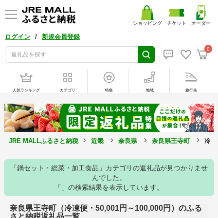
ショッピング
チケット
オーダー
/
ログイン
新規会員登録
0
人気ランキング
カテゴリ
特集
地域
旅行先
JRE MALLふるさと納税
近畿
奈良県
奈良県王寺町
冷凍
「鍋セット・総菜・加工食品」カテゴリの返礼品が見つかりませ
んでした。
「」の検索結果を表示しています。
奈良県王寺町（冷凍便・50,001円～100,000円）のふる
さと納税返礼品一覧