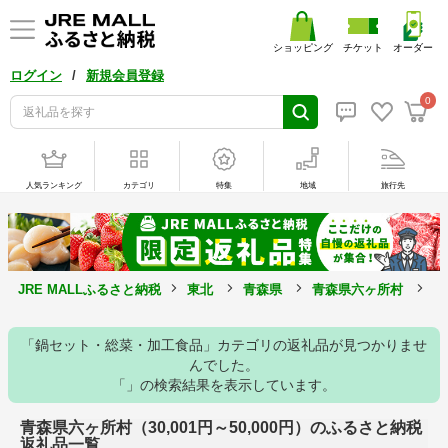
ショッピング
チケット
オーダー
/
ログイン
新規会員登録
0
人気ランキング
カテゴリ
特集
地域
旅行先
JRE MALLふるさと納税
東北
青森県
青森県六ヶ所村
3
「鍋セット・総菜・加工食品」カテゴリの返礼品が見つかりませ
んでした。
「」の検索結果を表示しています。
青森県六ヶ所村（30,001円～50,000円）のふるさと納税
返礼品一覧