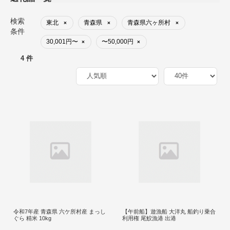
検索
東北
青森県
青森県六ヶ所村
×
×
×
条件
30,001円〜
〜50,000円
×
×
4 件
令和7年産 青森県 六ケ所村産 まっし
【午前船】遊漁船 大洋丸 船釣り乗合
ぐら 精米 10kg
利用権 尾鮫漁港 出港