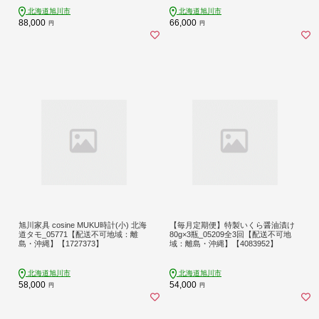
北海道旭川市
北海道旭川市
88,000
66,000
円
円
旭川家具 cosine MUKU時計(小) 北海
【毎月定期便】特製いくら醤油漬け
道タモ_05771【配送不可地域：離
80g×3瓶_05209全3回【配送不可地
島・沖縄】【1727373】
域：離島・沖縄】【4083952】
北海道旭川市
北海道旭川市
58,000
54,000
円
円