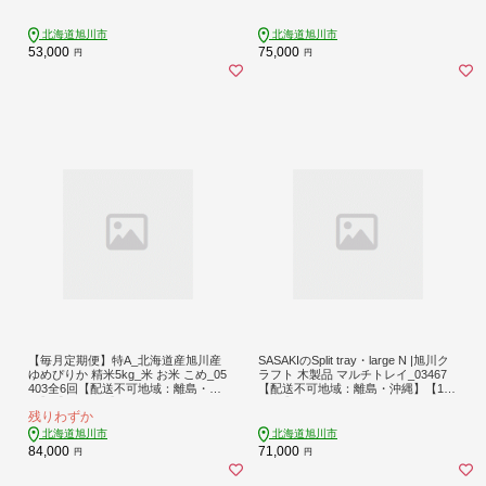
4501】
4504】
北海道旭川市
北海道旭川市
53,000
75,000
円
円
【毎月定期便】特A_北海道産旭川産
SASAKIのSplit tray・large N |旭川ク
ゆめぴりか 精米5kg_米 お米 こめ_05
ラフト 木製品 マルチトレイ_03467
403全6回【配送不可地域：離島・沖
【配送不可地域：離島・沖縄】【148
縄】【4076720】
0059】
残りわずか
北海道旭川市
北海道旭川市
84,000
71,000
円
円