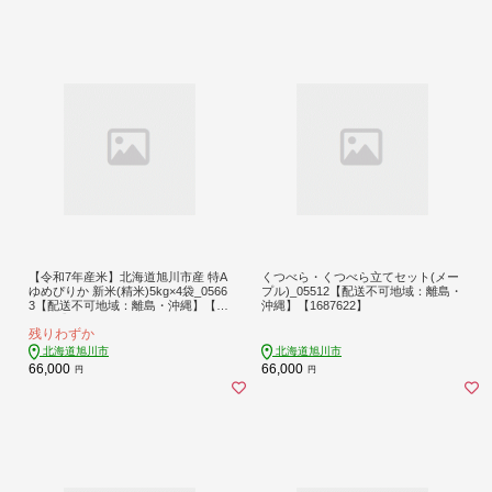
【令和7年産米】北海道旭川市産 特A
くつべら・くつべら立てセット(メー
ゆめぴりか 新米(精米)5kg×4袋_0566
プル)_05512【配送不可地域：離島・
3【配送不可地域：離島・沖縄】【17
沖縄】【1687622】
05127】
残りわずか
北海道旭川市
北海道旭川市
66,000
66,000
円
円