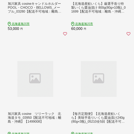
旭川家具 cosineキャンドルホルダー
【北海道産鮭いくら】厳選手造り特
POOL・CHOCO・BELLOWS_メー
製いくら醤油漬け 800g(80g×10瓶)_0
プル_03280【配送不可地域：離島・
1699【配送不可地域：離島・沖縄】
沖縄】【1444105】
【1155571】
北海道旭川市
北海道旭川市
53,000
60,000
円
円
旭川家具 cosine ツリーラック 北
【毎月定期便】【北海道産鮭いく
海道タモ_03950【配送不可地域：離
ら】美味手造りいくら醤油漬け240g
島・沖縄】【1499008】
(80g×3瓶)_05210全5回【配送不可地
域：離島・沖縄】【4083953】
北海道旭川市
北海道旭川市