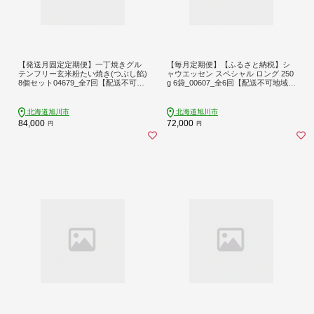
【発送月固定定期便】一丁焼きグル
【毎月定期便】【ふるさと納税】シ
テンフリー玄米粉たい焼き(つぶし餡)
ャウエッセン スペシャル ロング 250
8個セット04679_全7回【配送不可地
g 6袋_00607_全6回【配送不可地域：
域：離島・沖縄】【4059269】
離島・沖縄】【4074153】
北海道旭川市
北海道旭川市
84,000
72,000
円
円