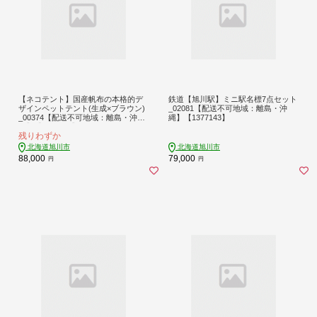
【ネコテント】国産帆布の本格的デ
鉄道【旭川駅】ミニ駅名標7点セット
ザインペットテント(生成×ブラウン)
_02081【配送不可地域：離島・沖
_00374【配送不可地域：離島・沖
縄】【1377143】
縄】【1155790】
残りわずか
北海道旭川市
北海道旭川市
88,000
79,000
円
円