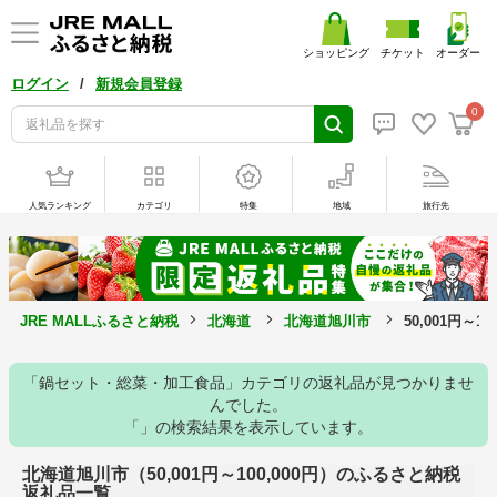
ショッピング
チケット
オーダー
/
ログイン
新規会員登録
0
人気ランキング
カテゴリ
特集
地域
旅行先
JRE MALLふるさと納税
北海道
北海道旭川市
50,001円～1
「鍋セット・総菜・加工食品」カテゴリの返礼品が見つかりませ
んでした。
「」の検索結果を表示しています。
北海道旭川市（50,001円～100,000円）のふるさと納税
返礼品一覧