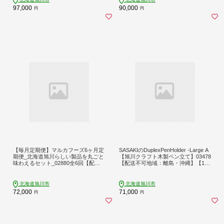
97,000
90,000
円
円
【毎月定期便】マルカフーズ6ヶ月定
SASAKIのDuplexPenHolder -Large A
期便_北海道旭川らしい製品を丸ごと
【旭川クラフト木製ペン立て】03478
味わえるセット_02880全6回【配送
【配送不可地域：離島・沖縄】【154
不可地域：離島・沖縄】【406346
8981】
2】
北海道旭川市
北海道旭川市
72,000
71,000
円
円