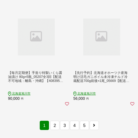
【毎月定期便】手造り特製いくら醤
【先行予約】北海道オホーツク産海
油漬け 80g×5瓶_05207全3回【配送
明け活毛ガニボイル未冷凍チルド冷
不可地域：離島・沖縄】【408395
蔵配送700g前後×1尾_05669【配送不
4】
可地域：離島・沖縄】【1712358】
北海道旭川市
北海道旭川市
90,000
56,000
円
円
1
2
3
4
5