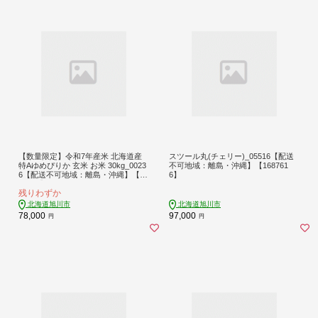
【数量限定】令和7年産米 北海道産
スツール丸(チェリー)_05516【配送
特Aゆめぴりか 玄米 お米 30kg_0023
不可地域：離島・沖縄】【168761
6【配送不可地域：離島・沖縄】【11
6】
54880】
残りわずか
北海道旭川市
北海道旭川市
78,000
97,000
円
円