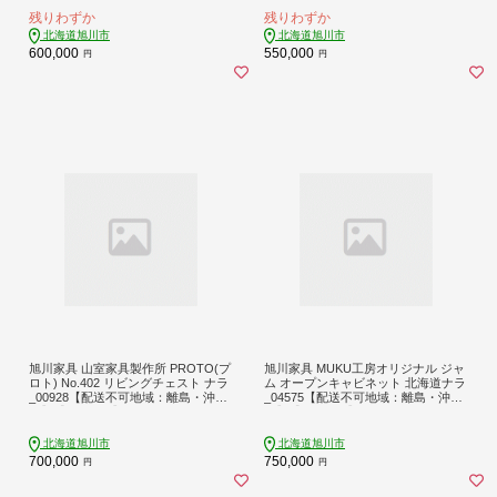
島・沖縄】【1156927】
残りわずか
残りわずか
北海道旭川市
北海道旭川市
600,000
550,000
円
円
旭川家具 山室家具製作所 PROTO(プ
旭川家具 MUKU工房オリジナル ジャ
ロト) No.402 リビングチェスト ナラ
ム オープンキャビネット 北海道ナラ
_00928【配送不可地域：離島・沖
_04575【配送不可地域：離島・沖
縄】【1155160】
縄】【1552511】
北海道旭川市
北海道旭川市
700,000
750,000
円
円