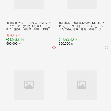
旭川家具 カンディハウス KAMUY ア
旭川家具 山室家具製作所 PROTO(プ
ームチェアー(木座) 北海道ナラNF_0
ロト) オープン棚 ナラ No.416_01959
0978【配送不可地域：離島・沖縄】
【配送不可地域：離島・沖縄】【115
【1156953】
5721】
残りわずか
北海道旭川市
北海道旭川市
600,000
900,000
円
円