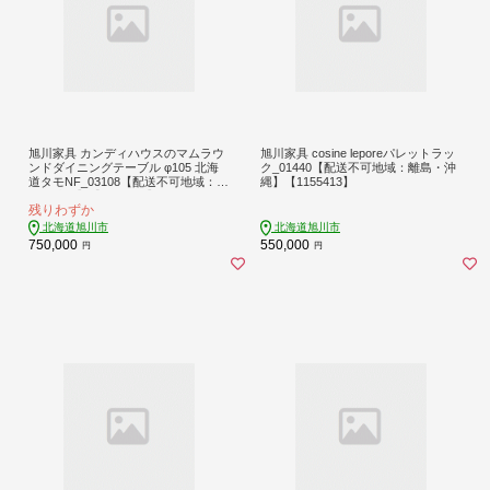
旭川家具 カンディハウスのマムラウ
旭川家具 cosine leporeパレットラッ
ンドダイニングテーブル φ105 北海
ク_01440【配送不可地域：離島・沖
道タモNF_03108【配送不可地域：離
縄】【1155413】
島・沖縄】【1507169】
残りわずか
北海道旭川市
北海道旭川市
750,000
550,000
円
円