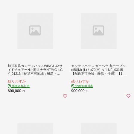
旭川家具カンディハウスWINGLUXサ
カンディハウス ガーベラ 丸テーブル
イドチェアーH北海道ナラNF/MG-LG
φ50(M) (L) / φ70(M) タモNF_03115
Y_01213【配送不可地域：離島・沖
【配送不可地域：離島・沖縄】【150
縄】【1156974】
9636】
残りわずか
残りわずか
北海道旭川市
北海道旭川市
600,000
900,000
円
円