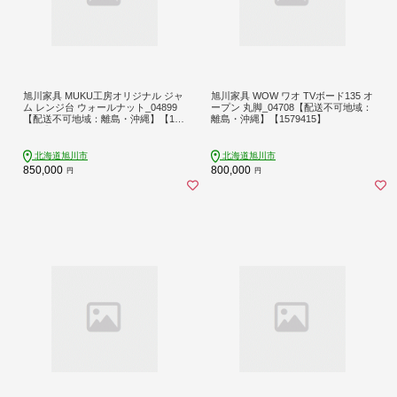
旭川家具 MUKU工房オリジナル ジャ
旭川家具 WOW ワオ TVボード135 オ
ム レンジ台 ウォールナット_04899
ープン 丸脚_04708【配送不可地域：
【配送不可地域：離島・沖縄】【162
離島・沖縄】【1579415】
5724】
北海道旭川市
北海道旭川市
850,000
800,000
円
円