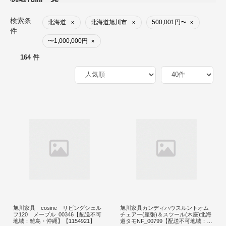
検索条
北海道
北海道旭川市
500,001円〜
×
×
×
件
〜1,000,000円
×
164 件
旭川家具 cosine リビングシェル
旭川家具カンディハウスルントオム
フ120 メープル_00346【配送不可
チェアー(座張)＆スツール(木座)北海
地域：離島・沖縄】【1154921】
道タモNF_00799【配送不可地域：離