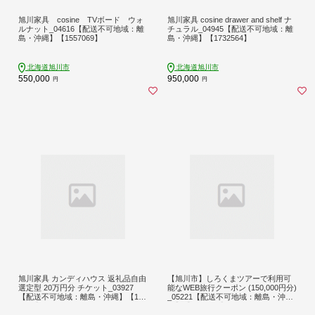
旭川家具 cosine TVボード ウォ
旭川家具 cosine drawer and shelf ナ
ルナット_04616【配送不可地域：離
チュラル_04945【配送不可地域：離
島・沖縄】【1557069】
島・沖縄】【1732564】
北海道旭川市
北海道旭川市
550,000
950,000
円
円
旭川家具 カンディハウス 返礼品自由
【旭川市】しろくまツアーで利用可
選定型 20万円分 チケット_03927
能なWEB旅行クーポン (150,000円分)
【配送不可地域：離島・沖縄】【166
_05221【配送不可地域：離島・沖
5290】
縄】【1660761】