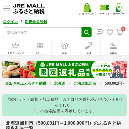
ショッピング
チケット
オーダー
/
ログイン
新規会員登録
0
人気ランキング
カテゴリ
特集
地域
旅行先
JRE MALLふるさと納税
北海道
北海道旭川市
500,001円～
「鍋セット・総菜・加工食品」カテゴリの返礼品が見つかりませ
んでした。
「」の検索結果を表示しています。
北海道旭川市（500,001円～1,000,000円）のふるさと納
税返礼品一覧