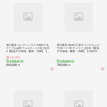
旭川家具 カンディハウス KAMUY 丸
旭川家具 MUKU工房オリジナル ムク
テーブルφ58 ウォルナットCW_0122
TVボード 90 チェリー_03241【配送
4【配送不可地域：離島・沖縄】【11
不可地域：離島・沖縄】【149270
56972】
7】
残りわずか
北海道旭川市
北海道旭川市
650,000
700,000
円
円