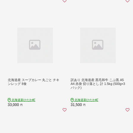
北海道産 スープカレー 丸ごと チキ
訳あり 北海道産 黒毛和牛 こぶ黒 A5
ンレッグ 8食
A4 赤身 切り落とし 計 1.5kg (500g×3
パック)
北海道新ひだか町
北海道新ひだか町
33,000
31,500
円
円