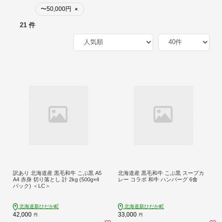
〜50,000円
×
21 件
訳あり 北海道産 黒毛和牛 こぶ黒 A5
北海道産 黒毛和牛 こぶ黒 スープカ
A4 赤身 切り落とし 計 2kg (500g×4
レー コラボ 和牛 ハンバーグ 6食
パック) ＜LC＞
北海道新ひだか町
北海道新ひだか町
42,000
33,000
円
円