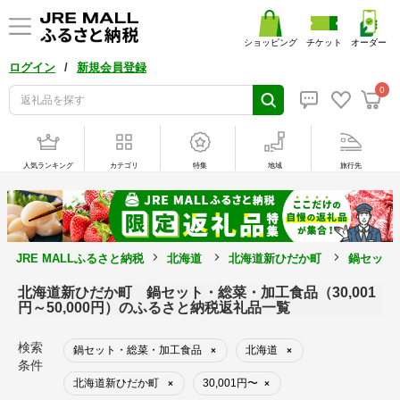
ショッピング
チケット
オーダー
/
ログイン
新規会員登録
0
人気ランキング
カテゴリ
特集
地域
旅行先
JRE MALLふるさと納税
北海道
北海道新ひだか町
鍋セット
北海道新ひだか町 鍋セット・総菜・加工食品（30,001
円～50,000円）のふるさと納税返礼品一覧
検索
鍋セット・総菜・加工食品
北海道
×
×
条件
北海道新ひだか町
30,001円〜
×
×