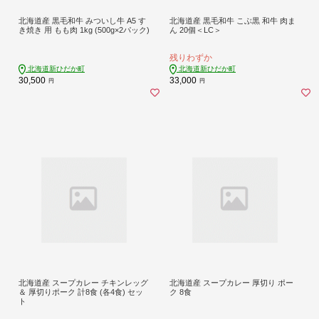
北海道産 黒毛和牛 みついし牛 A5 す
北海道産 黒毛和牛 こぶ黒 和牛 肉ま
き焼き 用 もも肉 1kg (500g×2パック)
ん 20個＜LC＞
残りわずか
北海道新ひだか町
北海道新ひだか町
30,500
33,000
円
円
北海道産 スープカレー チキンレッグ
北海道産 スープカレー 厚切り ポー
＆ 厚切りポーク 計8食 (各4食) セッ
ク 8食
ト