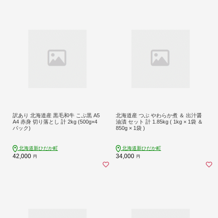
訳あり 北海道産 黒毛和牛 こぶ黒 A5
北海道産 つぶ やわらか煮 ＆ 出汁醤
A4 赤身 切り落とし 計 2kg (500g×4
油漬 セット 計 1.85kg ( 1kg × 1袋 ＆
パック)
850g × 1袋 )
北海道新ひだか町
北海道新ひだか町
42,000
34,000
円
円