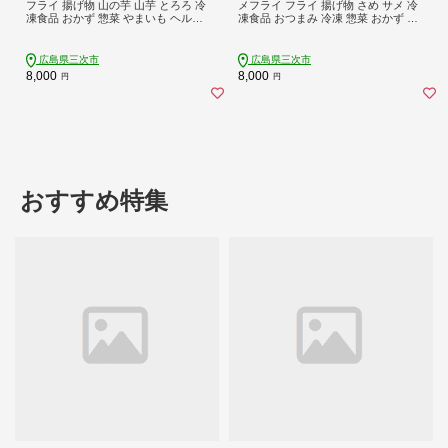
フライ 揚げ物 山の芋 山芋 とろろ 冷
メフライ フライ 揚げ物 さめ サメ 冷
凍食品 おかず 惣菜 やまいも ヘルシ
凍食品 おつまみ 冷凍 惣菜 おかず 三
ー 三次市 / 吉舎食品 [APAD009]
次市 / 吉舎食品 [APAD011]
広島県三次市
広島県三次市
8,000
8,000
円
円
おすすめ特集