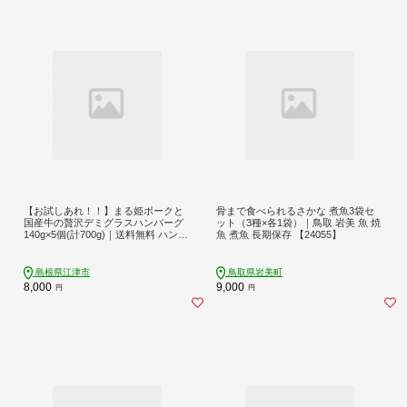
【お試しあれ！！】まる姫ポークと
骨まで食べられるさかな 煮魚3袋セ
国産牛の贅沢デミグラスハンバーグ
ット（3種×各1袋）｜鳥取 岩美 魚 焼
140g×5個(計700g)｜送料無料 ハンバ
魚 煮魚 長期保存 【24055】
ーグ まる姫ポーク 100％国産牛 デミ
グラスソース 特製デミグラス デミグ
ラス 豚肉 牛肉 贅沢 調理済み 電子レ
島根県江津市
鳥取県岩美町
ンジ 温めるだけ 真空パック 個包装
8,000
9,000
円
円
湯煎｜【CO-2】