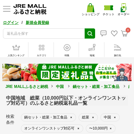
ショッピング
チケット
オーダー
/
ログイン
新規会員登録
0
人気ランキング
カテゴリ
特集
地域
旅行先
JRE MALLふるさと納税
中国
鍋セット・総菜・加工食品
総
中国地域 総菜（10,000円以下・オンラインワンストッ
プ対応可）のふるさと納税返礼品一覧
検索
鍋セット・総菜・加工食品
総菜
中国
×
×
×
条件
オンラインワンストップ対応可
〜10,000円
×
×