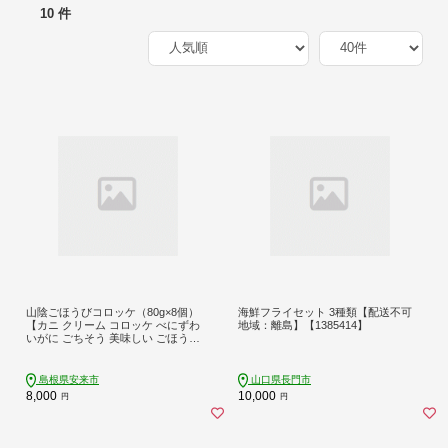
10 件
山陰ごほうびコロッケ（80g×8個）
海鮮フライセット 3種類【配送不可
【カニ クリーム コロッケ べにずわ
地域：離島】【1385414】
いがに ごちそう 美味しい ごほうび
パーティー おもてなし 人気 簡単 時
短 小分け タイムパフォーマンス タ
イパ ズワイガニ 生乳 とろとろ 自宅
島根県安来市
山口県長門市
用 ギフト 贈り物 島根県 安来市】
8,000
10,000
円
円
【価格変更】【08-SF-07】