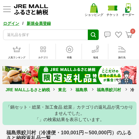
ショッピング
チケット
オーダー
/
ログイン
新規会員登録
0
人気ランキング
カテゴリ
特集
地域
旅行先
JRE MALLふるさと納税
東北
福島県
福島県鮫川村
冷凍
「鍋セット・総菜・加工食品 総菜」カテゴリの返礼品が見つかり
ませんでした。
「」の検索結果を表示しています。
福島県鮫川村（冷凍便・100,001円～500,000円）のふる
さと納税返礼品一覧