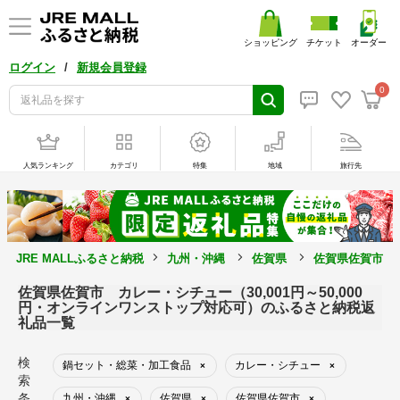
ショッピング
チケット
オーダー
/
ログイン
新規会員登録
0
人気ランキング
カテゴリ
特集
地域
旅行先
JRE MALLふるさと納税
九州・沖縄
佐賀県
佐賀県佐賀市
佐賀県佐賀市 カレー・シチュー（30,001円～50,000
円・オンラインワンストップ対応可）のふるさと納税返
礼品一覧
検
鍋セット・総菜・加工食品
カレー・シチュー
×
×
索
条
九州・沖縄
佐賀県
佐賀県佐賀市
×
×
×