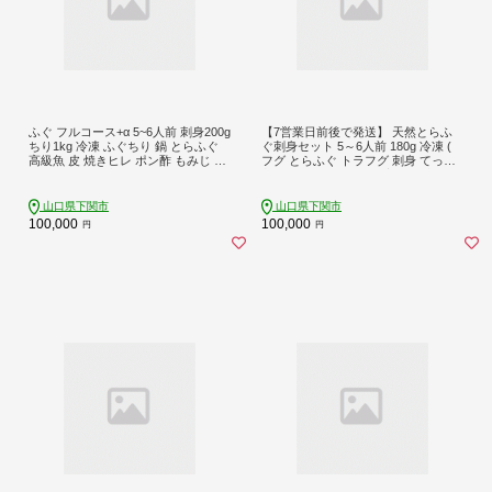
ふぐ フルコース+α 5~6人前 刺身200g
【7営業日前後で発送】 天然とらふ
ちり1kg 冷凍 ふぐちり 鍋 とらふぐ
ぐ刺身セット 5～6人前 180g 冷凍 (
高級魚 皮 焼きヒレ ポン酢 もみじ 付
フグ とらふぐ トラフグ 刺身 てっさ
き 陶器皿 ふぐ刺し てっさ てっちり
刺し身 魚介 鮮魚 海鮮 高級魚 本場 河
山口県 下関市 冬 旬 鮮魚
豚 ポン酢 もみじおろし 付き ギフト
贈答 祝い お中元 記念日 父の日 冬 )
山口県下関市
山口県下関市
下関 山口
100,000
100,000
円
円