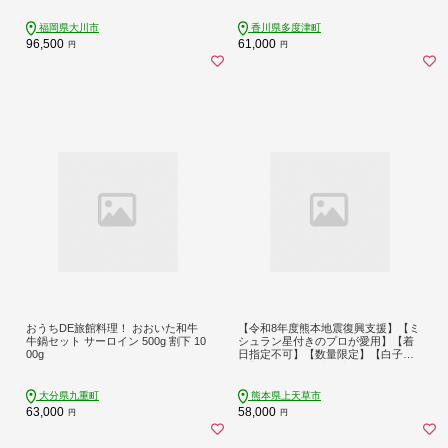
福岡県大川市
香川県多度津町
96,500
61,000
円
円
おうちDE旅館料理！ おおいた和牛
【令和8年度熊本地震復興支援】【ミ
牛鍋セット サーロイン 500g 割下 10
シュラン星付きのプロが愛用】【着
00g
日指定不可】【数量限定】【白子
付】大皿使用 国産最高級！天草とら
ふぐコース（3～4人前）【2026年12
月下旬-2027年3月下旬発送予定】ふ
大分県九重町
熊本県上天草市
ぐ刺し ふぐ鍋 フグ ふぐ刺身セット
63,000
58,000
円
円
河豚