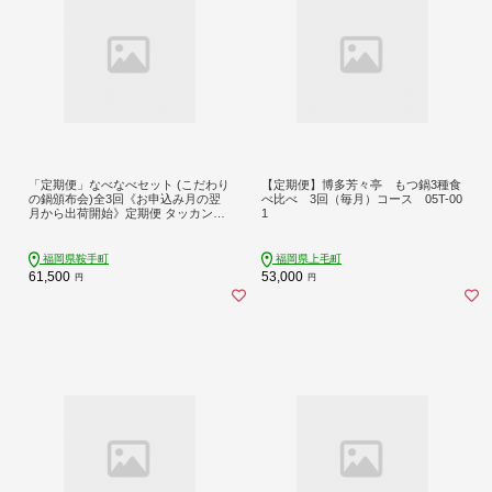
「定期便」なべなべセット (こだわり
【定期便】博多芳々亭 もつ鍋3種食
の鍋頒布会)全3回《お申込み月の翌
べ比べ 3回（毎月）コース 05T-00
月から出荷開始》定期便 タッカンマ
1
リ 水炊き 鍋 韓国風 しゃぶしゃぶ も
つ鍋 頒布会 定期便 独楽 鶏肉 豚肉 牛
もつ 3ヶ月定期便
福岡県鞍手町
福岡県上毛町
61,500
53,000
円
円