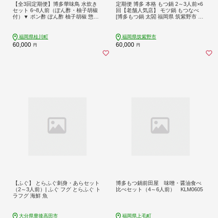
【全3回定期便】博多華味鳥 水炊き
定期便 博多 本格 もつ鍋 2～3人前×6
セット 6~8人前（ぽん酢・柚子胡椒
回【老舗人気店】 モツ鍋 もつなべ
付）▼ ポン酢 ぽん酢 柚子胡椒 惣菜
[博多もつ鍋 太閤 福岡県 筑紫野市 21
おかず ご飯のお供 博多 本場 福岡 水
760399]
たき とり スープ 鶏 鍋 鍋セット お鍋
お取り寄せ お取り寄せグルメ グルメ
福岡県桂川町
福岡県筑紫野市
本場 6人前 4人前 定期便 桂川町/トリ
60,000
60,000
円
円
ゼンフーズ [ADBN010]
【ふぐ】 とらふぐ刺身・あらセット
博多もつ鍋前田屋 味噌・醤油食べ
（2～3人前）| ふぐ フグ とらふぐ ト
比べセット（4～6人前） KLM0605
ラフグ 海鮮 魚
大分県豊後高田市
福岡県上毛町