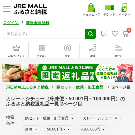
ショッピング
チケット
オーダー
/
ログイン
新規会員登録
0
人気ランキング
カテゴリ
特集
地域
旅行先
JRE MALLふるさと納税
鍋セット・総菜・加工食品
2ページ目
カレー・シチュー（冷凍便・50,001円～100,000円）の
ふるさと納税返礼品一覧 2ページ目
検索
鍋セット・総菜・加工食品
カレー・シチュー
×
×
条件
冷凍
50,001円〜
〜100,000円
×
×
×