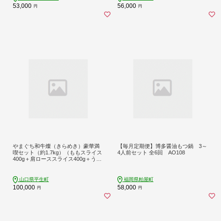
53,000
56,000
円
円
やまぐち和牛燦（きらめき）豪華満
【毎月定期便】博多醤油もつ鍋 3～
喫セット（約1.7kg）（ももスライス
4人前セット 全6回 AO108
400g＋肩ローススライス400g＋うで
焼肉400g＋希少部位ステーキ500g）
(平生町)【山口県産】【冷凍】【黒毛
和牛】
山口県平生町
福岡県粕屋町
100,000
58,000
円
円