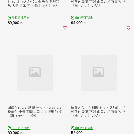
しゃぶしゃぶ4～6人前 魚介 魚貝類
松前付 冷凍 下関 山口 ふぐ特集 秋 冬
魚 天然 クエ アラ 鍋 しゃぶしゃぶ 鍋
《海（かい）：KA》
つゆ セット 【005_0132】
島根県浜田市
山口県下関市
89,000
95,000
円
円
国産とらふぐ 料理 セット 4人前 ふぐ
国産とらふぐ 料理 セット 2人前 ふぐ
松前付 冷凍 下関 山口 ふぐ特集 秋 冬
松前付 冷凍 下関 山口 ふぐ特集 秋 冬
《海（かい）：KA》
《海（かい）：KA》
山口県下関市
山口県下関市
80,000
52,000
円
円