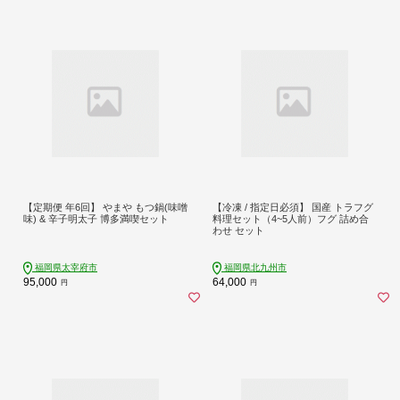
【定期便 年6回】 やまや もつ鍋(味噌
【冷凍 / 指定日必須】 国産 トラフグ
味) & 辛子明太子 博多満喫セット
料理セット（4~5人前）フグ 詰め合
わせ セット
福岡県太宰府市
福岡県北九州市
95,000
64,000
円
円