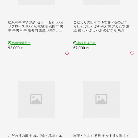
松永和牛 すき焼き セット もも 500g
こだわりの出汁つゆで食べるのどぐ
リブロース 800g 松永牧場 浜田市 肉
ろしゃぶしゃぶ4〜6人前 アカムツ 鮮
牛 牛肉 和牛 モモ肉 国産 500グラム
魚 鍋 しゃぶしゃぶ のどぐろ 魚介 天
800グラム 【120_1918】
然 ギフト 奥出雲 醤油 国産 【005_01
31】
島根県浜田市
島根県浜田市
92,000
67,000
円
円
こだわりの出汁つゆで食べる本クエ
国産とらふぐ 料理 セット 5人前 ふぐ