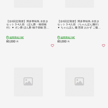
【全6回定期便】博多華味鳥 水炊き
【全6回定期便】博多華味鳥 水炊き
セット 3~4人前 （ぽん酢・柚胡椒
セット 3~4人前 （ちゃんぽん麺付）
付）▼ ポン酢 ぽん酢 柚子胡椒 惣菜
▼ ちゃんぽん 麺 惣菜 おかず ご飯の
おかず ご飯のお供 博多 本場 福岡 水
お供 博多 本場 福岡 水たき とり スー
たき とり スープ 鶏 鍋 鍋セット お鍋
プ 鶏 鍋 鍋セット お鍋 お取り寄せ お
お取り寄せ お取り寄せグルメ グルメ
取り寄せグルメ グルメ 本場 3人前 4
福岡県桂川町
福岡県桂川町
本場 3人前 4人前 定期便 桂川町/トリ
人前 定期便 桂川町/トリゼンフーズ
80,000
80,000
円
円
ゼンフーズ [ADBN005]
[ADBN008]