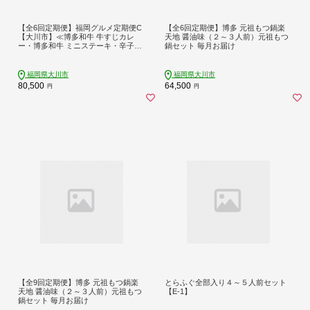
【全6回定期便】福岡グルメ定期便C
【全6回定期便】博多 元祖もつ鍋楽
【大川市】≪博多和牛 牛すじカレ
天地 醤油味（２～３人前）元祖もつ
ー・博多和牛 ミニステーキ・辛子明
鍋セット 毎月お届け
太子・九州産ハーブ鶏水炊きセッ
ト・国産牛もつ鍋セット・博多豚骨
ラーメン≫
福岡県大川市
福岡県大川市
80,500
64,500
円
円
【全9回定期便】博多 元祖もつ鍋楽
とらふぐ全部入り４～５人前セット
天地 醤油味（２～３人前）元祖もつ
【E-1】
鍋セット 毎月お届け