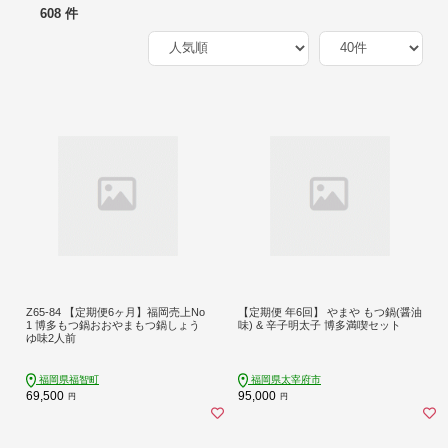
608 件
Z65-84 【定期便6ヶ月】福岡売上No
【定期便 年6回】 やまや もつ鍋(醤油
1 博多もつ鍋おおやまもつ鍋しょう
味) & 辛子明太子 博多満喫セット
ゆ味2人前
福岡県福智町
福岡県太宰府市
69,500
95,000
円
円