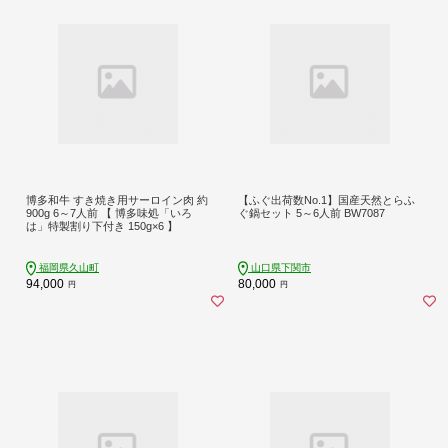
博多和牛 すき焼き用サーロイン肉 約
【ふぐ出荷数No.1】国産天然とらふ
900g 6～7人前 【 博多味処「いろ
ぐ鍋セット 5～6人前 BW7087
は」特製割り下付き 150g×6 】
福岡県久山町
山口県下関市
94,000
80,000
円
円