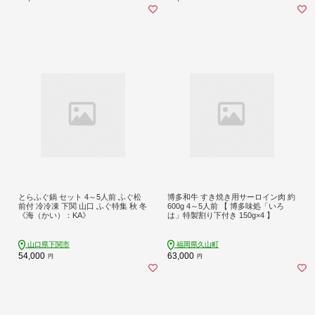
とらふぐ鍋 セット 4～5人前 ふぐ松
博多和牛 すき焼き用サーロイン肉 約
前付 冷冷凍 下関 山口 ふぐ特集 秋 冬
600g 4～5人前 【 博多味処「いろ
《海（かい）：KA》
は」特製割り下付き 150g×4 】
山口県下関市
福岡県久山町
54,000
63,000
円
円