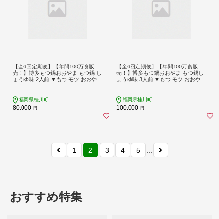
【全6回定期便】【年間100万食販
【全6回定期便】【年間100万食販
売！】博多もつ鍋おおやま もつ鍋 し
売！】博多もつ鍋おおやま もつ鍋し
ょうゆ味 2人前 ▼もつ モツ おおやま
ょうゆ味 3人前 ▼もつ モツ おおやま
醤油 鍋 鍋セット お鍋 国産 国産牛 冷
醤油 鍋 鍋セット お鍋 国産 国産牛 冷
凍 博多もつ鍋 福岡 本場 専門店 人気
凍 博多もつ鍋 福岡 本場 専門店 人気
店 おすすめ 人気 ちゃんぽん 麺 〆 桂
店 おすすめ 人気 ちゃんぽん 麺 〆 桂
福岡県桂川町
福岡県桂川町
川町/株式会社ラブ [ADBQ013]
川町/株式会社ラブ [ADBQ015]
80,000
100,000
円
円
1
2
3
4
5
...
おすすめ特集