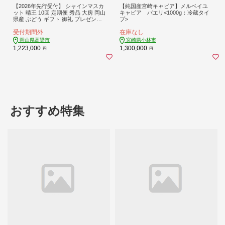
【2026年先行受付】 シャインマスカ
【純国産宮崎キャビア】メルベイユ
ット 晴王 10回 定期便 秀品 大房 岡山
キャビア バエリ<1000g：冷蔵タイ
県産 ぶどう ギフト 御礼 プレゼント
プ>
御礼 御祝 御供 果物 くだもの フルー
受付期間外
在庫なし
ツ
岡山県高梁市
宮崎県小林市
1,223,000
1,300,000
円
円
おすすめ特集