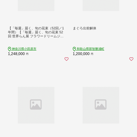
【「毎週」届く、旬の花束（52回／1
まぐろ出前解体
年間）【「毎週」届く、旬の花束 52
回 世界らん展 フラワードリームジャ
パンカップ 国内主要コンテスト受賞
贈り物 お花の定期便 １年間届く花束
フラワーライフ 神奈川県 小田原市
神奈川県小田原市
和歌山県那智勝浦町
】
1,248,000
1,200,000
円
円