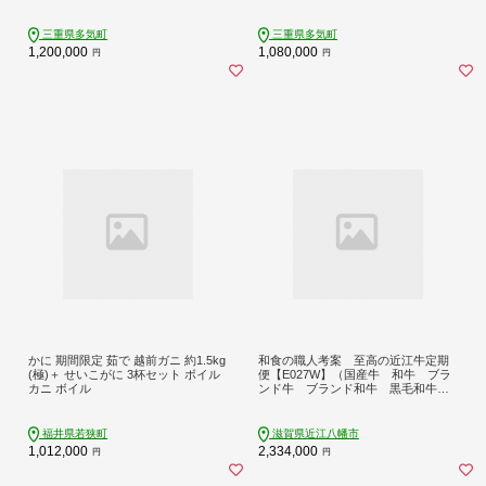
すき焼き リブロース サーロイン 高
国産牛 松阪牛 松坂牛 ステーキ ヒレ
級部位 霜ふり 霜降りすき焼き 松阪
フィレ シャトーブリアン シャトーブ
牛 松阪牛霜降り肉 牛肉 すき焼き肉
リアンステーキ 三重県 多気町 UOD-
三重県多気町
三重県多気町
ギフト 牛肉 リブロース サーロイン
2912-01
1,200,000
1,080,000
円
円
すきやき 松阪牛すき焼き 松阪牛 三
重県 多気町)UOD-1912-01
かに 期間限定 茹で 越前ガニ 約1.5kg
和食の職人考案 至高の近江牛定期
(極)＋ せいこがに 3杯セット ボイル
便【E027W】（国産牛 和牛 ブラ
カニ ボイル
ンド牛 ブランド和牛 黒毛和牛
牛肉 肉 高級 人気 おすすめ
神戸牛 松阪牛 に並ぶ 日本三大和牛
近江牛）
福井県若狭町
滋賀県近江八幡市
1,012,000
2,334,000
円
円