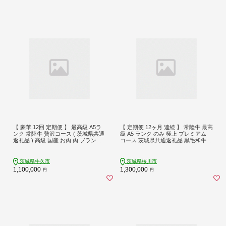
【 豪華 12回 定期便 】 最高級 A5ラ
【 定期便 12ヶ月 連続 】 常陸牛 最高
ンク 常陸牛 贅沢コース ( 茨城県共通
級 A5 ランク のみ 極上 プレミアム
返礼品 ) 高級 国産 お肉 肉 ブランド
コース 茨城県共通返礼品 黒毛和牛
牛 希少部位 ヒレ サーロイン ロース
国産黒毛和牛 和牛 国産 牛肉 牛 お肉
もも 焼肉 BBQ ステーキ しゃぶしゃ
肉 ひたち牛 [CD032sa]
ぶ すき焼き
茨城県牛久市
茨城県桜川市
1,100,000
1,300,000
円
円