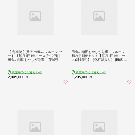
【 定期便 】贅沢 の極み フルーツ セ
田舎の頑固おやじが厳選！フルーツ
ット 【毎月1回1年コース(計12回)】
極み定期便セット【毎月1回1年コー
田舎の頑固おやじが厳選！ 茨城県 厳
ス(計12回)】［化粧箱入り］ [BI65-N
選 定期 果物 くだもの 旬 上級品 極上
T]
贅沢 極み ギフト プレゼント 贈り物
お歳暮 御歳暮 お中元 御中元 [BI231-
茨城県つくばみらい市
茨城県つくばみらい市
NT]
2,805,000
1,205,000
円
円