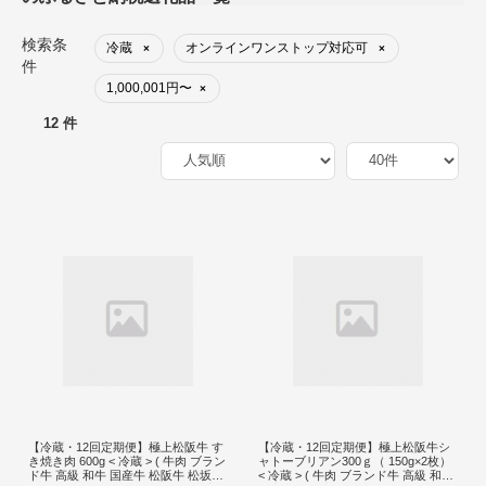
検索条
冷蔵
オンラインワンストップ対応可
×
×
件
1,000,001円〜
×
12 件
【冷蔵・12回定期便】極上松阪牛 す
【冷蔵・12回定期便】極上松阪牛シ
き焼き肉 600g < 冷蔵 > ( 牛肉 ブラン
ャトーブリアン300ｇ（ 150g×2枚）
ド牛 高級 和牛 国産牛 松阪牛 松坂牛
< 冷蔵 > ( 牛肉 ブランド牛 高級 和牛