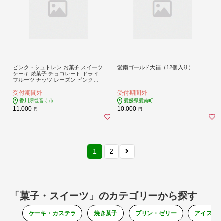
ピンク・シュトレン お菓子 スイーツ
愛南ゴールド大福（12個入り）
ケーキ 焼菓子 チョコレート ドライ
フルーツ ナッツ レーズン ピンクシ
ュトレン 贈答用 ストロベリー
受付期間外
受付期間外
香川県観音寺市
愛媛県愛南町
11,000
10,000
円
円
1
2
「菓子・スイーツ」のカテゴリーから探す
ケーキ・カステラ
焼き菓子
プリン・ゼリー
アイス・