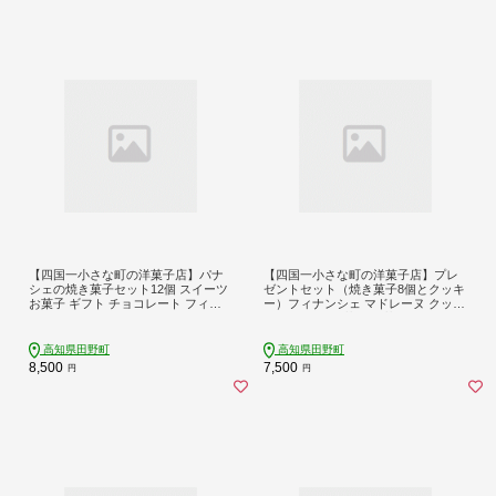
【四国一小さな町の洋菓子店】パナ
【四国一小さな町の洋菓子店】プレ
シェの焼き菓子セット12個 スイーツ
ゼントセット（焼き菓子8個とクッキ
お菓子 ギフト チョコレート フィナ
ー）フィナンシェ マドレーヌ クッキ
ンシェ マドレーヌ アーモンド 焼き
ー スイーツ 洋菓子 お菓子 おかし 焼
菓子 詰め合わせ 個包装 贈答 贈り物
き菓子 個包装 冷蔵
お礼 手土産 焼き菓子セット 洋菓子
高知県田野町
高知県田野町
冷蔵
8,500
7,500
円
円