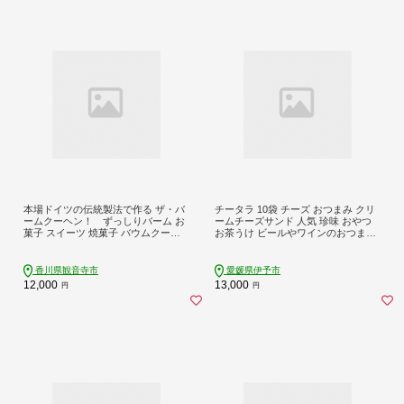
本場ドイツの伝統製法で作る ザ・バ
チータラ 10袋 チーズ おつまみ クリ
ームクーヘン！ ずっしりバーム お
ームチーズサンド 人気 珍味 おやつ
菓子 スイーツ 焼菓子 バウムクーヘ
お茶うけ ビールやワインのおつまみ
ン ラム酒 最高峰 香りづけ しっとり
チーズおつまみ 定番品 伊予市 オカ
ベ｜B72
香川県観音寺市
愛媛県伊予市
12,000
13,000
円
円