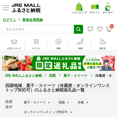
ショッピング
チケット
オーダー
/
ログイン
新規会員登録
0
人気ランキング
カテゴリ
特集
地域
旅行先
JRE MALLふるさと納税
四国
菓子・スイーツ
冷蔵便・オン
四国地域 菓子・スイーツ（冷蔵便・オンラインワンス
トップ対応可）のふるさと納税返礼品一覧
検索
菓子・スイーツ
四国
冷蔵
×
×
×
条件
オンラインワンストップ対応可
×