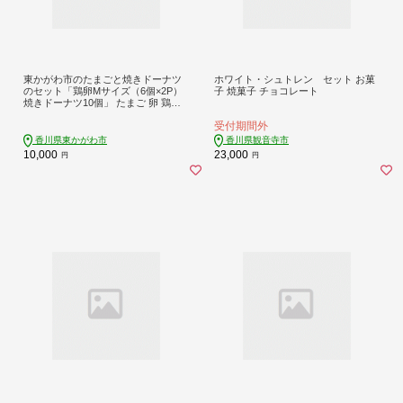
東かがわ市のたまごと焼きドーナツ
ホワイト・シュトレン セット お菓
のセット「鶏卵Mサイズ（6個×2P）
子 焼菓子 チョコレート
焼きドーナツ10個」 たまご 卵 鶏卵
ドーナツ 焼き菓子 セット
受付期間外
香川県東かがわ市
香川県観音寺市
10,000
23,000
円
円