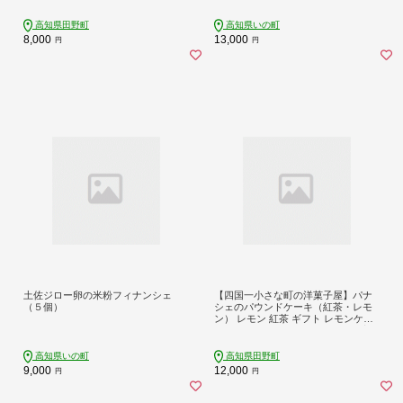
き菓子 個包装 冷蔵
高知県田野町
高知県いの町
8,000
13,000
円
円
土佐ジロー卵の米粉フィナンシェ
【四国一小さな町の洋菓子屋】パナ
（５個）
シェのパウンドケーキ（紅茶・レモ
ン） レモン 紅茶 ギフト レモンケー
キ ケーキ パウンドケーキ お取り寄
せスイーツ スイーツ お菓子 焼き菓
子 贈答 贈り物 お礼 手土産 洋菓子 美
高知県いの町
高知県田野町
味しい 冷蔵
9,000
12,000
円
円