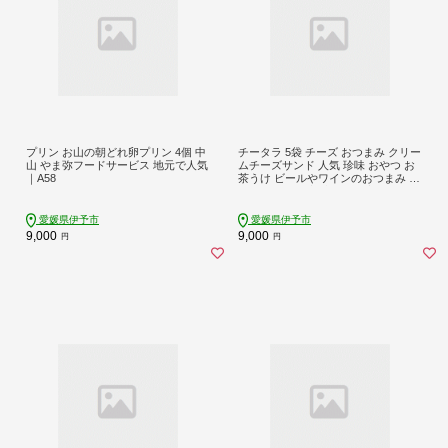
プリン お山の朝どれ卵プリン 4個 中
チータラ 5袋 チーズ おつまみ クリー
山 やま弥フードサービス 地元で人気
ムチーズサンド 人気 珍味 おやつ お
｜A58
茶うけ ビールやワインのおつまみ チ
ーズおつまみ 定番品 伊予市 オカベ
｜A33
愛媛県伊予市
愛媛県伊予市
9,000
9,000
円
円