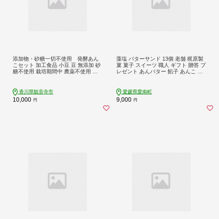
添加物・砂糖一切不使用 発酵あん
藻塩 バターサンド 13個 老舗 梶原製
こセット 加工食品 小豆 豆 無添加 砂
菓 菓子 スイーツ 職人 ギフト 贈答 プ
糖不使用 栽培期間中 農薬不使用 生
レゼント あんバター 餡子 あんこ 卵
こうじ 北海道産小豆 はさむ 付ける
たまご バター クリーム サンド 洋菓
子 和菓子 100年 紅茶 コーヒー 緑茶
大人気 ふわふわ 愛媛県 愛南町 愛媛
香川県観音寺市
愛媛県愛南町
愛南
10,000
9,000
円
円