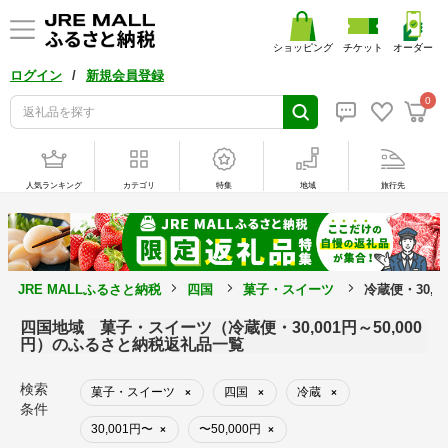
ショッピング
チケット
オーダー
/
ログイン
新規会員登録
0
人気ランキング
カテゴリ
特集
地域
旅行先
JRE MALLふるさと納税
四国
菓子・スイーツ
冷蔵便・30,0
四国地域 菓子・スイーツ（冷蔵便・30,001円～50,000
円）のふるさと納税返礼品一覧
検索
菓子・スイーツ
四国
冷蔵
×
×
×
条件
30,001円〜
〜50,000円
×
×