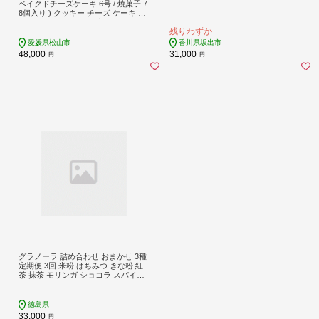
ベイクドチーズケーキ 6号 / 焼菓子 7
8個入り ) クッキー チーズ ケーキ チ
ーズケーキ ベイクド 手作り 贈答 お
残りわずか
祝い 愛媛県 松山市
愛媛県松山市
香川県坂出市
48,000
31,000
円
円
グラノーラ 詰め合わせ おまかせ 3種
定期便 3回 米粉 はちみつ きな粉 紅
茶 抹茶 モリンガ ショコラ スパイス
モリンガ グルテンフリー おすすめ
シリアル 朝食 牛乳 子ども おやつ 栄
養 美容 健康 ヘルシー 徳島 CREAS
徳島県
33,000
円