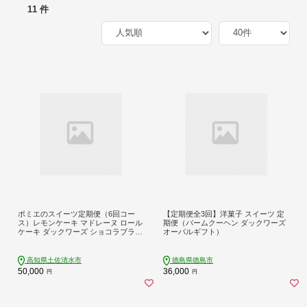
11 件
ポミエのスイーツ定期便（6回コー
【定期便全3回】洋菓子 スイーツ 定
ス）レモンケーキ マドレーヌ ロール
期便（バームクーヘン ダックワーズ
ケーキ ダックワーズ ショコラブラン
オーバルギフト）
ブランデーケーキ お菓子 デザート
おやつ 焼き菓子 洋菓子 お楽しみ 手
土産 高級感【J00233】
高知県土佐清水市
徳島県徳島市
50,000
36,000
円
円