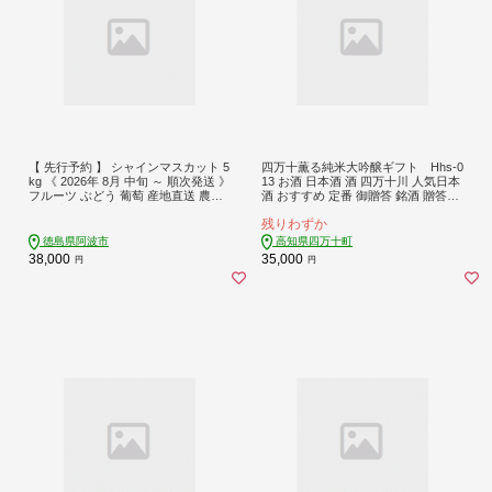
【 先行予約 】 シャインマスカット 5
四万十薫る純米大吟醸ギフト Hhs-0
kg 《 2026年 8月 中旬 ～ 順次発送 》
13 お酒 日本酒 酒 四万十川 人気日本
フルーツ ぶどう 葡萄 産地直送 農家
酒 おすすめ 定番 御贈答 銘酒 贈答品
直送 産直 贈答 家庭用 ギフト 中内農
セット
残りわずか
園 ぶどう 直売所 徳島県 阿波市
徳島県阿波市
高知県四万十町
38,000
35,000
円
円