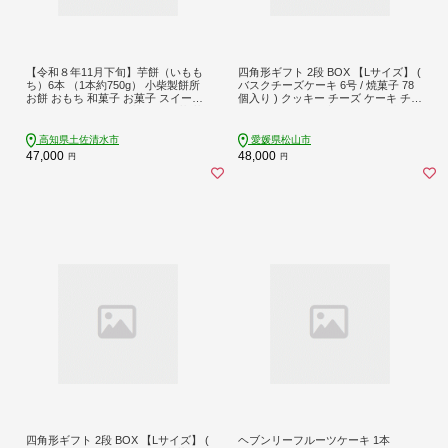
【令和８年11月下旬】芋餅（いもも
四角形ギフト 2段 BOX 【Lサイズ】 (
ち）6本 （1本約750g） 小柴製餅所
バスクチーズケーキ 6号 / 焼菓子 78
お餅 おもち 和菓子 お菓子 スイーツ
個入り ) クッキー チーズ ケーキ チー
おやつ デザート 干し芋 さつま芋 芋
ズケーキ バスク 手作り 贈答 お祝い
菓子 芋スイーツ 芋もち かんころ餅
愛媛県 松山市
【R01512】
高知県土佐清水市
愛媛県松山市
47,000
48,000
円
円
四角形ギフト 2段 BOX 【Lサイズ】 (
ヘブンリーフルーツケーキ 1本