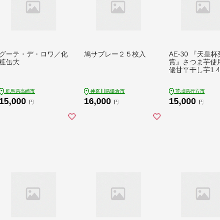
グーテ・デ・ロワ／化
鳩サブレー２５枚入
AE-30 『天皇杯
粧缶大
賞』さつま芋使用
優甘平干し芋1.4
群馬県高崎市
神奈川県鎌倉市
茨城県行方市
15,000
16,000
15,000
円
円
円