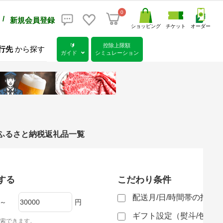
0
/
新規会員登録
ショッピング
チケット
オーダー
🔰
控除上限額
行先
から探す
ガイド
シミュレーション
）のふるさと納税返礼品一覧
する
こだわり条件
配送月/日/時間帯の指定
～
円
ギフト設定（熨斗/包装
索できます。