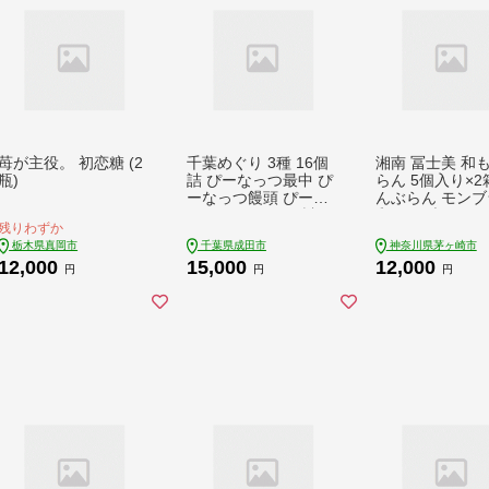
苺が主役。 初恋糖 (2
千葉めぐり 3種 16個
湘南 冨士美 和
瓶)
詰 ぴーなっつ最中 ぴ
らん 5個入り×2
ーなっつ饅頭 ぴーな
んぶらん モンブ
っつパイ セット 詰め
和モンブラン ス
残りわずか
合わせ 和菓子 洋菓子
ツ 甘味 デザート
栃木県真岡市
千葉県成田市
神奈川県茅ヶ崎市
お菓子 菓子 スイーツ
くり しっとり 黄
12,000
15,000
12,000
デザート おやつ ピー
わふわ 個包装 
円
円
円
ナッツ最中 もなか 最
ばらまき菓子 お
中 饅頭 まんじゅう パ
け お茶菓子 プ
イ ピーナッツ なごみ
ト 贈答品 贈り物
の米屋 千葉 千葉県 成
無料 神奈川県 
田市
市