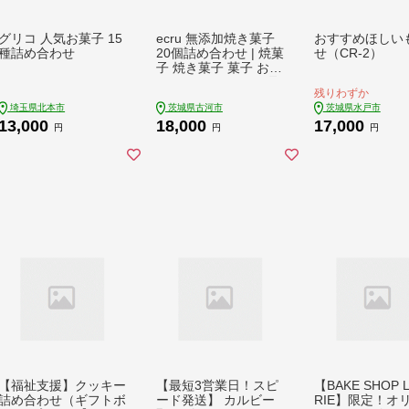
グリコ 人気お菓子 15
ecru 無添加焼き菓子
おすすめほしい
種詰め合わせ
20個詰め合わせ | 焼菓
せ（CR-2）
子 焼き菓子 菓子 お菓
子 おやつ スイーツ 取
残りわずか
り寄せ お取り寄せ 個
埼玉県北本市
茨城県古河市
茨城県水戸市
包装 セット 詰合せ 詰
13,000
18,000
17,000
め合わせ 専門店 手作
円
円
円
り ティータイム ご家
庭用 手土産 ギフト 贈
答 贈り物 お中元 お歳
暮 プレゼント _FD02
【福祉支援】クッキー
【最短3営業日！スピ
【BAKE SHOP 
詰め合わせ（ギフトボ
ード発送】 カルビー
RIE】限定！オ