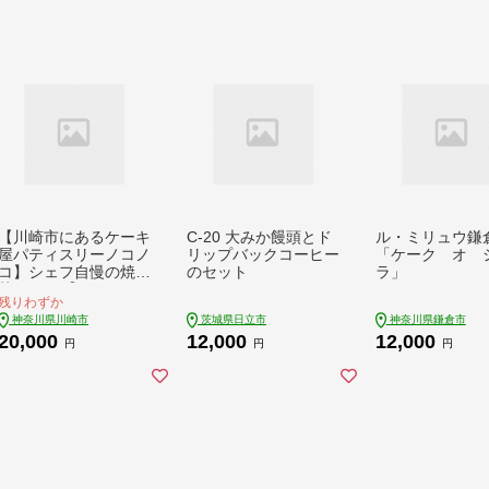
【川崎市にあるケーキ
C-20 大みか饅頭とド
ル・ミリュウ鎌
屋パティスリーノコノ
リップバックコーヒー
「ケーク オ 
コ】シェフ自慢の焼き
のセット
ラ」
菓子32個【kw0273-0
残りわずか
003】
神奈川県川崎市
茨城県日立市
神奈川県鎌倉市
20,000
12,000
12,000
円
円
円