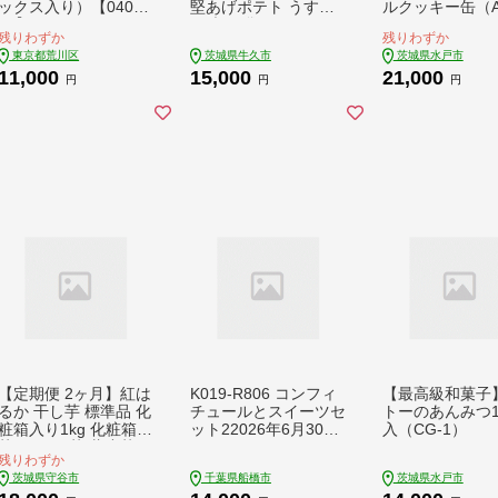
ックス入り）【040-0
堅あげポテト うすし
ルクッキー缶（A
01】
お味 24袋 ( 2ケース )
1）
残りわずか
残りわずか
65g ポテチ お菓子 お
東京都荒川区
茨城県牛久市
茨城県水戸市
かし 大量 スナック お
11,000
15,000
21,000
つまみ ジャガイモ じ
円
円
円
ゃがいも まとめ買い
数量限定
【定期便 2ヶ月】紅は
K019-R806 コンフィ
【最高級和菓子
るか 干し芋 標準品 化
チュールとスイーツセ
トーのあんみつ1
粧箱入り1kg 化粧箱
ット22026年6月30日
入（CG-1）
芋 イモ お芋 薩摩芋
～
残りわずか
さつまいも さつま芋
茨城県守谷市
千葉県船橋市
茨城県水戸市
スイーツ お菓子 菓子