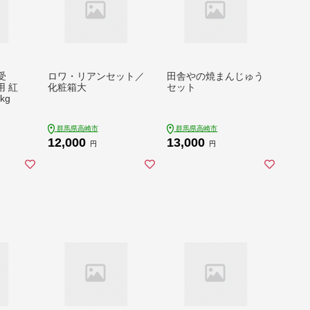
受
ロワ・リアンセット／
田舎やの焼まんじゅう
 紅
化粧箱大
セット
kg
群馬県高崎市
群馬県高崎市
12,000
13,000
円
円