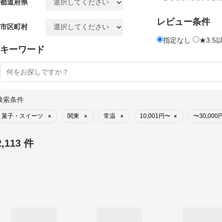
都道府県
レビュー条件
市区町村
指定なし
★3.5
キーワード
検索条件
菓子・スイーツ
関東
常温
10,001円〜
〜30,000
×
×
×
×
2,113 件