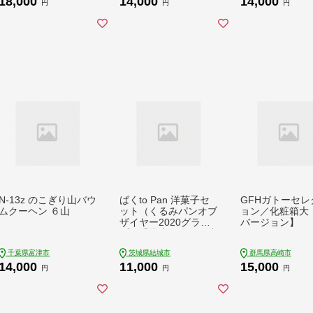
18,000
14,000
14,000
和菓子 グルメ おやつ
円
円
円
茨城県 守谷市 送料無
料
N-13z のこぎり山バウ
ばくto Pan 洋菓子セ
GFHガトーセレ
ムクーヘン ６山
ット（くるみパンオブ
ョン／化粧箱大
ザイヤー2020グラン
バージョン】
プリ受賞店) 《90日以
内に出荷予定(土日祝
千葉県富津市
茨城県結城市
群馬県高崎市
除く)》 茨城県 結城市
14,000
11,000
15,000
洋菓子 菓子 おやつ ラ
円
円
円
スク ブールドネージ
ュ---yuki_pkp_5_swe-
--