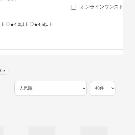
オンラインワンストップ
以上
★4.0以上
★4.5以上
円
×