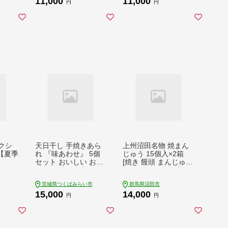
11,000
11,000
げ かたあげ ポテト ポ
円
円
テチ お菓子 おかし 大
量 スナック おつまみ
ジャガイモ じゃがい
も まとめ買い 数量限
定
クシ
天日干し 手焼きあら
上州沼田名物 焼まん
【夏季
れ 『味あわせ』 5個
じゅう 15個入×2箱
セット おいしい おや
[焼き 饅頭 まんじゅう
つ 引っ越し 御礼 お取
マンジュウ ご当地 ソ
り寄せ 慶事 弔事 長期
ウルフード]
茨城県つくばみらい市
群馬県沼田市
保存 退職 あられ 煎餅
15,000
14,000
せんべい [AB04-NT]
円
円