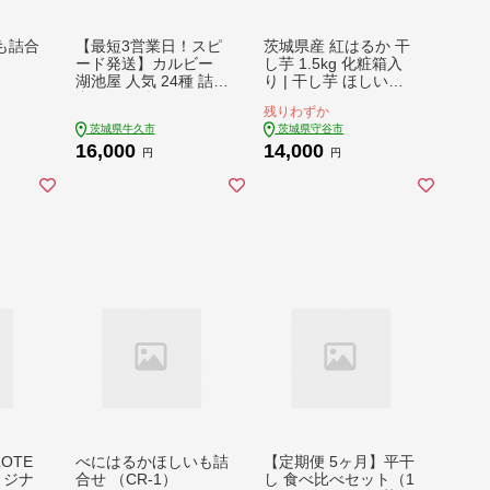
も詰合
【最短3営業日！スピ
茨城県産 紅はるか 干
ード発送】カルビー
し芋 1.5kg 化粧箱入
湖池屋 人気 24種 詰め
り | 干し芋 ほしいも
合わせ お楽しみ スナ
さつまいも
残りわずか
ック菓子 セット カル
茨城県牛久市
茨城県守谷市
ビー 湖池屋 ポテトチ
16,000
14,000
ップス ポテチ お菓子
円
円
おかし 大量 スナック
おつまみ ジャガイモ
じゃがいも まとめ買
い Calbee ポテト お
まかせ 数量限定
LOTE
べにはるかほしいも詰
【定期便 5ヶ月】平干
リジナ
合せ （CR-1）
し 食べ比べセット（1