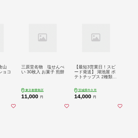
倉山
三原堂名物 塩せんべ
【最短3営業日！スピ
ショコ
い 30枚入 お菓子 煎餅
ード発送】 湖池屋 ポ
テトチップス 2種類ア
ソート （のり塩・じ
ゃがいもと塩）（各1
東京都豊島区
茨城県牛久市
2袋・計24袋） ポテチ
11,000
14,000
お菓子 おかし 大量 ス
円
円
ナック おつまみ ジャ
ガイモ じゃがいも ま
とめ買い スナック菓
子 数量限定