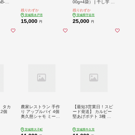
B-
00g×4袋） | 干し芋 ほ
しいも さつまいも
残りわずか
残りわずか
茨城県水戸市
茨城県守谷市
15,000
25,000
円
円
】タカ
農家レストラン 手作
【最短3営業日！スピ
2個
り アップルパイ 4個
ード発送】 カルビー
奥久慈シャモ ミート
堅あげポテト 3種 各4
パイ 2個 真空パック
袋 セット ( 計12袋 )
（BK003-1）
うすしお ブラックペ
茨城県大子町
茨城県牛久市
ッパー 焼きのり 堅あ