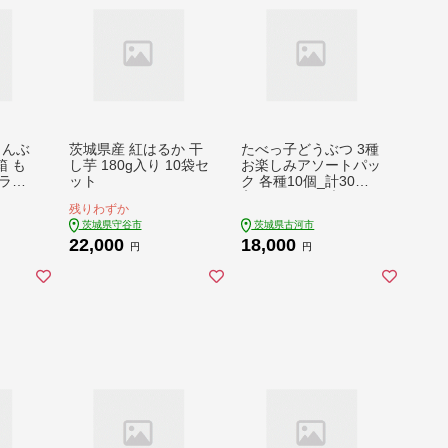
もんぶ
茨城県産 紅はるか 干
たべっ子どうぶつ 3種
箱 も
し芋 180g入り 10袋セ
お楽しみアソートパッ
ラン
ット
ク 各種10個_計30個
イー
入り（バター味×10
残りわずか
 栗
個、ベジタブル味×10
茨城県守谷市
茨城県古河市
栗 ふ
個、水族館×10個） |
22,000
18,000
箱菓子
菓子 お菓子 大容量 お
円
円
茶請
かし おやつ おつまみ
レゼン
つまみ スナック スナ
 送料
ック菓子 ギンビス た
茅ヶ崎
べっ子どうぶつ 食べ
比べ 食べくらべ セッ
ト アソート バラエテ
ィ ご家庭用 手土産 ギ
フト 贈答 贈り物 プレ
ゼント お中元 お歳暮
夏休み 冬休み 茨城県
古河市 _DI19