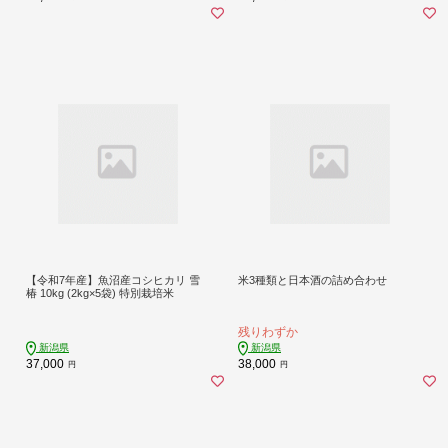
【令和7年産】魚沼産コシヒカリ 雪
米3種類と日本酒の詰め合わせ
椿 10kg (2kg×5袋) 特別栽培米
残りわずか
新潟県
新潟県
37,000
38,000
円
円