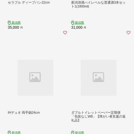
セラブル ディープパン22cm
新潟清酒ハイレベルな普通酒3本セッ
ト1(1800ml)
新潟県
新潟県
35,000
31,000
円
円
IHデュオ 両手鍋24cm
ダブルトイレットペーパー定期便
「包装なしWB」【障がい者支援の返
礼品】
新潟県
新潟県