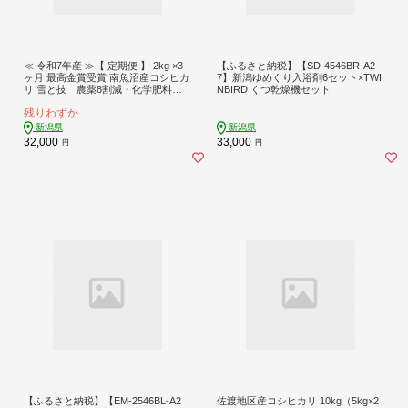
≪ 令和7年産 ≫【 定期便 】 2kg ×3
【ふるさと納税】【SD-4546BR-A2
ヶ月 最高金賞受賞 南魚沼産コシヒカ
7】新潟ゆめぐり入浴剤6セット×TWI
リ 雪と技 農薬8割減・化学肥料不
NBIRD くつ乾燥機セット
使用栽培
残りわずか
新潟県
新潟県
32,000
33,000
円
円
【ふるさと納税】【EM-2546BL-A2
佐渡地区産コシヒカリ 10kg（5kg×2