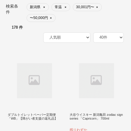
検索条
新潟県
常温
30,001円〜
×
×
×
件
〜50,000円
×
178 件
ダブルトイレットペーパー定期便
大谷ウイスキー 新潟亀田 zodiac sign
「WB」【障がい者支援の返礼品】
series 「Capricorn」 700ml
残りわずか