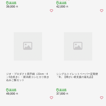
新潟県
新潟県
39,000
42,000
円
円
ジオ・プロダクト両手鍋（22cm・4
シングルトイレットペーパー定期便
～5合炊き）・新潟産コシヒカリ炊き
「B」【障がい者支援の返礼品】
込みご飯セット
新潟県
新潟県
49,000
37,000
円
円