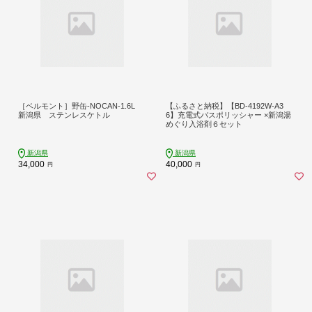
［ベルモント］野缶-NOCAN-1.6L
【ふるさと納税】【BD-4192W-A3
新潟県 ステンレスケトル
6】充電式バスポリッシャー ×新潟湯
めぐり入浴剤６セット
新潟県
新潟県
34,000
40,000
円
円