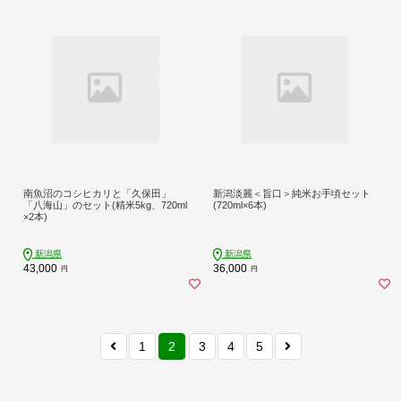
南魚沼のコシヒカリと「久保田」
新潟淡麗＜旨口＞純米お手頃セット
「八海山」のセット(精米5kg、720ml
(720ml×6本)
×2本)
新潟県
新潟県
43,000
36,000
円
円
1
2
3
4
5