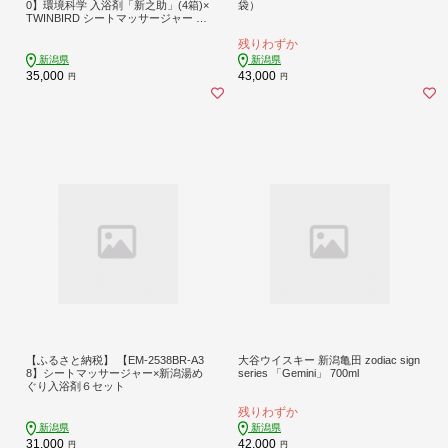
0】環境科学 入浴剤「新之助」(4箱)×
袋）
TWINBIRD シートマッサージャー セ
ット
残りわずか
新潟県
新潟県
35,000
43,000
円
円
【ふるさと納税】 【EM-2538BR-A3
大谷ウイスキー 新潟亀田 zodiac sign
8】シートマッサージャー×新潟湯め
series 「Gemini」 700ml
ぐり入浴剤６セット
残りわずか
新潟県
新潟県
31,000
42,000
円
円