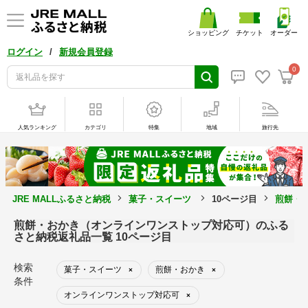
ショッピング
チケット
オーダー
/
ログイン
新規会員登録
0
人気ランキング
カテゴリ
特集
地域
旅行先
JRE MALLふるさと納税
菓子・スイーツ
10ページ目
煎餅・
煎餅・おかき（オンラインワンストップ対応可）のふる
さと納税返礼品一覧 10ページ目
検索
菓子・スイーツ
煎餅・おかき
×
×
条件
オンラインワンストップ対応可
×