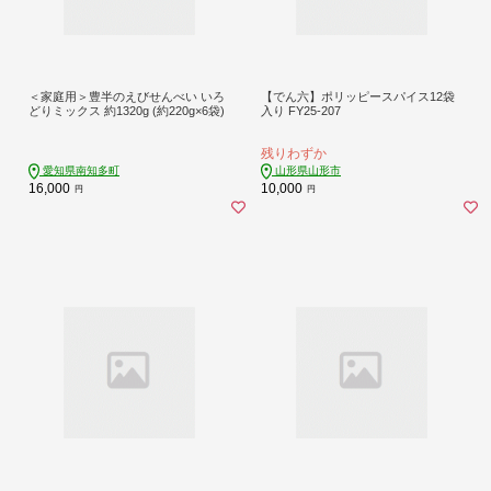
＜家庭用＞豊半のえびせんべい いろ
【でん六】ポリッピースパイス12袋
どりミックス 約1320g (約220g×6袋)
入り FY25-207
残りわずか
愛知県南知多町
山形県山形市
16,000
10,000
円
円