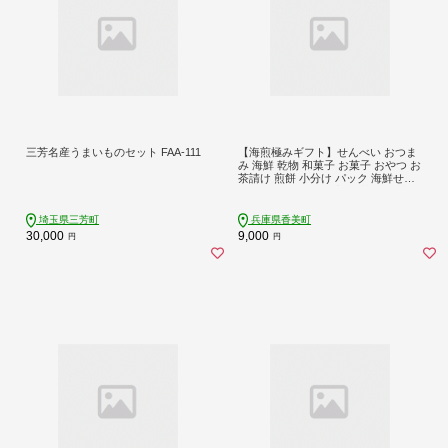
三芳名産うまいものセット FAA-111
【海煎極みギフト】せんべい おつま
み 海鮮 乾物 和菓子 お菓子 おやつ お
茶請け 煎餅 小分け パック 海鮮せん
べい えびせん 逸品 新鮮 甘えび 甘海
老 甘エビ ほたるいか ホタルイカ 兵
庫県 香美町 香住 9000円 香すみ堂 45
埼玉県三芳町
兵庫県香美町
-03
30,000
9,000
円
円