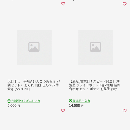
天日干し 手焼きげんこつあられ（4
【最短3営業日！スピード発送】 湖
袋セット） あられ 煎餅 せんべい 手
池屋 プライドポテト55g 2種類 詰め
焼き [AB01-NT]
合わせ セット ポテチ お菓子 おかし
スナック ポテトチップス のり塩 塩
ポテト 数量限定 まとめ買い
茨城県つくばみらい市
茨城県牛久市
9,000
14,000
円
円