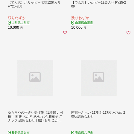
【でん六】ポリッピー塩味12袋入り
【でん六】いかピー12袋入り FY25-2
FY25-208
09
残りわずか
残りわずか
山形県山形市
山形県山形市
10,000
10,000
円
円
ゆうきやの手造り揚げ餅（1袋90ｇ×4
南部せんべい 11種 計117枚 水あめ 2
種） 煎餅 おかき あられ 米 和菓子 ス
00g 詰め合わせ
ナック 詰め合わせ | 揚げもち こがね
もち 長野県 佐久市
長野県佐久市
青森県八戸市