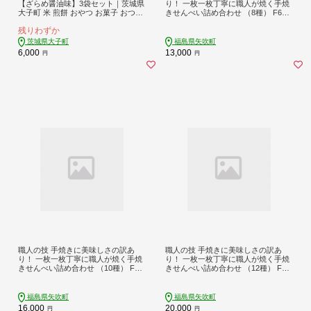
【ざらめ醤油味】3袋セット｜茨城県
り！ 一枚一枚丁寧に職人が焼く手焼
大子町 米 煎餅 おやつ お菓子 おつま
きせんべい詰め合わせ （8種） F6U-
み（AV016）
125
残りわずか
茨城県大子町
福島県矢吹町
6,000
13,000
円
円
職人の技 手焼きに美味しさの訳あ
職人の技 手焼きに美味しさの訳あ
り！ 一枚一枚丁寧に職人が焼く手焼
り！ 一枚一枚丁寧に職人が焼く手焼
きせんべい詰め合わせ （10種） F6U
きせんべい詰め合わせ （12種） F6U
-126
-127
福島県矢吹町
福島県矢吹町
16,000
20,000
円
円