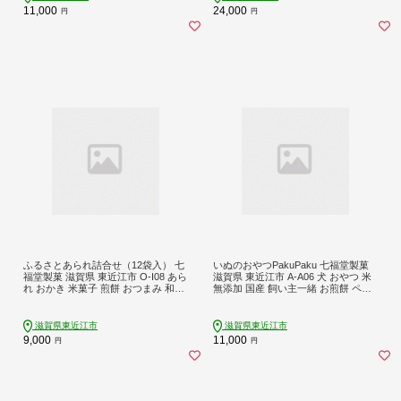
11,000
24,000
円
円
ふるさとあられ詰合せ（12袋入） 七
いぬのおやつPakuPaku 七福堂製菓
福堂製菓 滋賀県 東近江市 O-I08 あら
滋賀県 東近江市 A-A06 犬 おやつ 米
れ おかき 米菓子 煎餅 おつまみ 和菓
無添加 国産 飼い主一緒 お煎餅 ペッ
子 お菓子 詰め合わせ ギフト 個包装
トフード ドッグフード
滋賀県東近江市
滋賀県東近江市
9,000
11,000
円
円