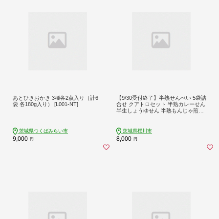
あとひきおかき 3種各2点入り（計6
【9/30受付終了】半熟せんべい 5袋詰
袋 各180g入り） [L001-NT]
合せ クアトロセット 半熟カレーせん
半生しょうゆせん 半熟もんじゃ煎餅
半熟キャラメルせんべい カレー味 か
つおだし 甘辛ソース 新食感 もんじ
ゃ ぬれせんべい せんべい 煎餅 煎餅
茨城県つくばみらい市
茨城県桜川市
屋仙七 [AO008sa]
9,000
8,000
円
円