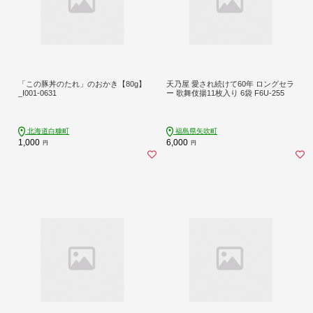
「この豚丼のたれ」のおかき【80g】
天乃屋 愛され続けて60年 ロングセラ
_I001-0631
ー 歌舞伎揚11枚入り 6袋 F6U-255
北海道白糠町
福島県矢吹町
1,000
6,000
円
円