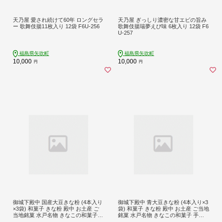
天乃屋 愛され続けて60年 ロングセラ
天乃屋 ぎっしり濃密な甘エビの旨み
ー 歌舞伎揚11枚入り 12袋 F6U-256
歌舞伎揚瑞夢えび味 6枚入り 12袋 F6
U-257
福島県矢吹町
福島県矢吹町
10,000
10,000
円
円
御城下殿中 国産大豆きな粉 (4本入り
御城下殿中 青大豆きな粉 (4本入り×3
×3袋) 和菓子 きな粉 殿中 お土産 ご
袋) 和菓子 きな粉 殿中 お土産 ご当地
当地銘菓 水戸名物 きなこの和菓子
銘菓 水戸名物 きなこの和菓子 手作
手作りの伝統菓子 水戸銘菓 茨城土産
りの伝統菓子 水戸銘菓 茨城土産 ギ