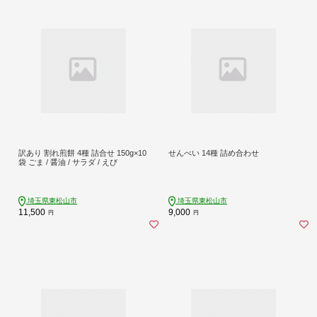
訳あり 割れ煎餅 4種 詰合せ 150g×10
せんべい 14種 詰め合わせ
袋 ごま / 醤油 / サラダ / えび
埼玉県東松山市
埼玉県東松山市
11,500
9,000
円
円