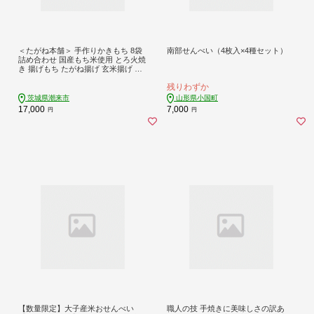
＜たがね本舗＞ 手作りかきもち 8袋
南部せんべい（4枚入×4種セット）
詰め合わせ 国産もち米使用 とろ火焼
き 揚げもち たがね揚げ 玄米揚げ た
がね焼き 香ばし食感 醤油仕立て サ
残りわずか
クサク お茶請け おやつ 贈答用 ギフ
ト 茨城県 潮来市 (A20-001)
茨城県潮来市
山形県小国町
17,000
7,000
円
円
【数量限定】大子産米おせんべい
職人の技 手焼きに美味しさの訳あ