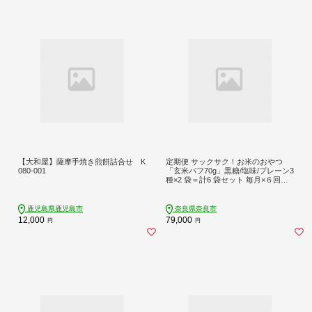
【大和屋】薩摩手焼き煎餅詰合せ K
定期便 サックサク！お米のおやつ
080-001
「玄米パフ70g」黒糖/塩味/プレーン3
種×2 袋＝計6 袋セット 毎月×６回コ
ース
鹿児島県鹿児島市
奈良県奈良市
12,000
79,000
円
円