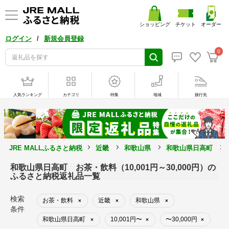
ショッピング
チケット
オーダー
/
ログイン
新規会員登録
0
人気ランキング
カテゴリ
特集
地域
旅行先
JRE MALLふるさと納税
近畿
和歌山県
和歌山県日高町
和歌山県日高町 お茶・飲料（10,001円～30,000円）の
ふるさと納税返礼品一覧
検索
お茶・飲料
近畿
和歌山県
×
×
×
条件
和歌山県日高町
10,001円〜
〜30,000円
×
×
×