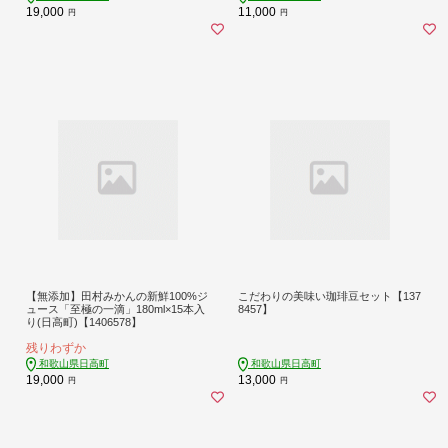
19,000
11,000
円
円
【無添加】田村みかんの新鮮100%ジ
こだわりの美味い珈琲豆セット【137
ュース「至極の一滴」180ml×15本入
8457】
り(日高町)【1406578】
残りわずか
和歌山県日高町
和歌山県日高町
19,000
13,000
円
円