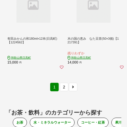
有田みかんの和180ml×12本(日高町)
木の国の恵み なた豆茶(50×3個)【1
【1224562】
217391】
残りわずか
和歌山県日高町
和歌山県日高町
15,000
14,000
円
円
1
2
「お茶・飲料」のカテゴリーから探す
お茶
水・ミネラルウォーター
コーヒー・紅茶
果汁・