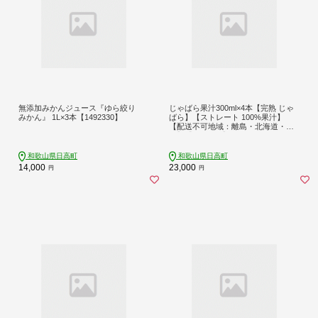
無添加みかんジュース『ゆら絞り
じゃばら果汁300ml×4本【完熟 じゃ
みかん』 1L×3本【1492330】
ばら】【ストレート 100%果汁】
【配送不可地域：離島・北海道・沖
縄】【1751750】
和歌山県日高町
和歌山県日高町
14,000
23,000
円
円