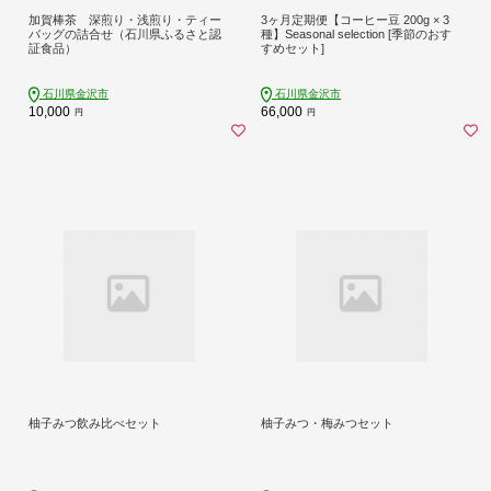
加賀棒茶 深煎り・浅煎り・ティー
3ヶ月定期便【コーヒー豆 200g × 3
バッグの詰合せ（石川県ふるさと認
種】Seasonal selection [季節のおす
証食品）
すめセット]
石川県金沢市
石川県金沢市
10,000
66,000
円
円
柚子みつ飲み比べセット
柚子みつ・梅みつセット