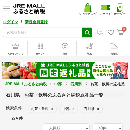
ショッピング
チケット
オーダー
/
ログイン
新規会員登録
0
人気ランキング
カテゴリ
特集
地域
旅行先
JRE MALLふるさと納税
中部
石川県
お茶・飲料の返礼品一
石川県 お茶・飲料のふるさと納税返礼品一覧
検索条件
お茶・飲料
中部
石川県
×
×
×
274 件