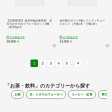
【定期便3回】遠赤外線自家焙煎 店
金沢梨のゼリー4個とコンフィチュー
主のおすすめコーヒー豆セット3種
ルセット（大瓶1本・小瓶1本）
（各200g×3）
石川県金沢市
石川県金沢市
39,000
13,000
円
円
1
2
3
4
5
...
「お茶・飲料」のカテゴリーから探す
お茶
水・ミネラルウォーター
コーヒー・紅茶
果汁・