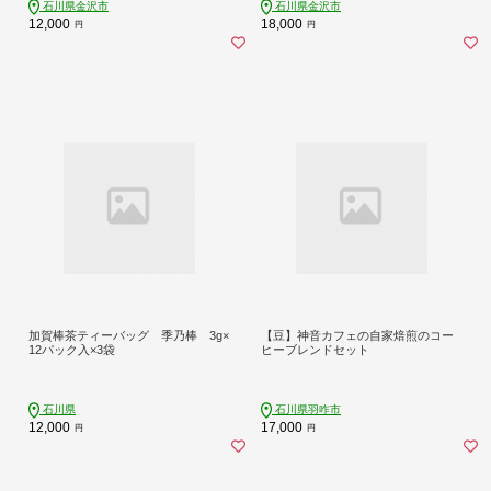
石川県金沢市
石川県金沢市
12,000
18,000
円
円
加賀棒茶ティーバッグ 季乃棒 3g×
【豆】神音カフェの自家焙煎のコー
12パック入×3袋
ヒーブレンドセット
石川県
石川県羽咋市
12,000
17,000
円
円