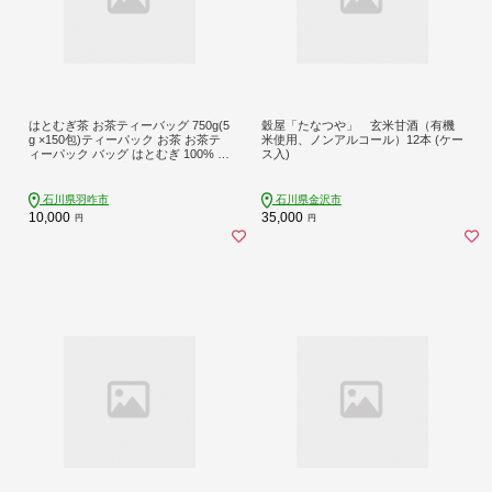
はとむぎ茶 お茶ティーバッグ 750g(5
穀屋「たなつや」 玄米甘酒（有機
g ×150包)ティーパック お茶 お茶テ
米使用、ノンアルコール）12本 (ケー
ィーパック バッグ はとむぎ 100% 使
ス入)
用 ハトムギ茶 国産 ノンカフェイン
特産 煮出し はと麦 ハトムギ 麦茶 名
産 特産 人気 こだわり 深煎り 香ばし
石川県羽咋市
石川県金沢市
い カフェインゼロ ティーバッグ 熱
10,000
35,000
円
円
中症 熱中症対策 熱中症予防 水分補
給 石川 能登 羽咋 災害 復興 支援 復
興支援 10000円 1万円 一万円