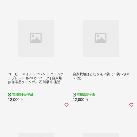
コーヒー マイルドブレンド クラムボ
自家栽培はとむぎ茶２袋（１袋12ｇ×
ンブレンド 各200g 2パック [ 自家焙
50個）
煎珈琲屋クラムボン 石川県 中能登町
27an2001-a ] 珈琲 豆 粉 コーヒー豆
コーヒー粉 coffee コロンビア ブラジ
ル 自家焙煎 コク ふるさと納税
石川県中能登町
石川県能美市
12,000
12,000
円
円