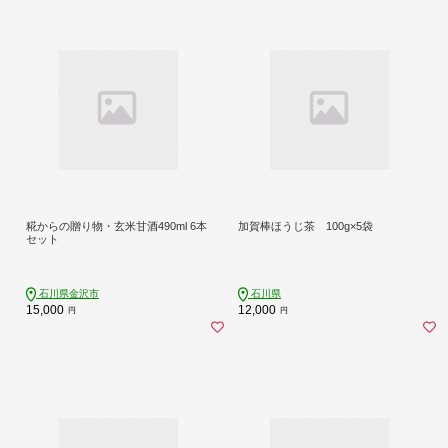
糀からの贈り物・玄米甘酒490ml 6本
加賀棒ほうじ茶 100g×5袋
セット
石川県金沢市
石川県
15,000
12,000
円
円