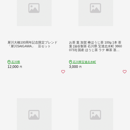
犀川大橋100周年記念限定ブレンド
お茶 葉 加賀 棒ほうじ茶 100g 1本 茶
「犀川SAIGAWA」 豆セット
葉 [油谷製茶 石川県 宝達志水町 3860
0733] 国産 ほうじ茶 ラテ 棒茶 茎茶
くき茶 くきちゃ ティーラテ
石川県
石川県宝達志水町
12,000
3,000
円
円