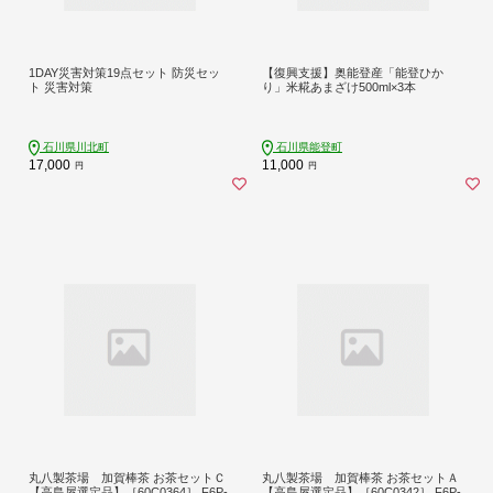
1DAY災害対策19点セット 防災セッ
【復興支援】奥能登産「能登ひか
ト 災害対策
り」米糀あまざけ500ml×3本
石川県川北町
石川県能登町
17,000
11,000
円
円
丸八製茶場 加賀棒茶 お茶セットＣ
丸八製茶場 加賀棒茶 お茶セットＡ
【高島屋選定品】［60C0364］ F6P-
【高島屋選定品】［60C0342］ F6P-