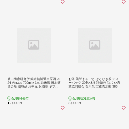
農口尚彦研究所 純米無濾過生原酒 20
お茶 能登まるごと はとむぎ茶 ティ
24 Vintage 720ml × 1本 純米酒 日本酒
ーバッグ 30包×3袋 計90包 [はくい農
四合瓶 贈答品 お中元 お歳暮 ギフト
業協同組合 石川県 宝達志水町 38600
父の日 プレゼント 小松市 こまつ 石
590] 茶 お茶 水出し ティーバッグ は
川県
とむぎ茶 ハトムギ茶 はとむぎ ハト
ムギ 煮出し
石川県小松市
石川県宝達志水町
12,000
8,000
円
円