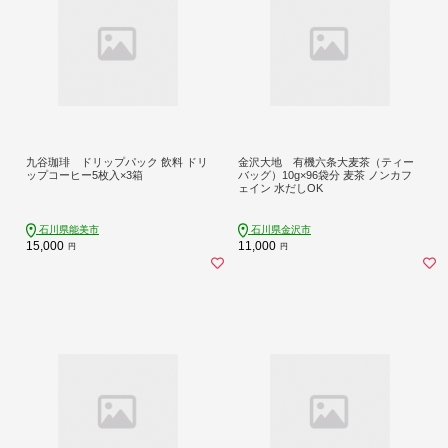
九谷珈琲 ドリップパック 飲料 ドリ
金沢大地 有機六条大麦茶（ティー
ップコーヒー5枚入×3箱
バッグ）10g×96袋分 麦茶 ノンカフ
ェイン 水だしOK
石川県能美市
石川県金沢市
15,000
11,000
円
円