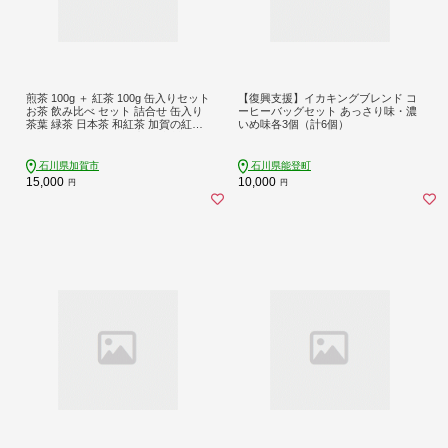
煎茶 100g ＋ 紅茶 100g 缶入りセット
【復興支援】イカキングブレンド コ
お茶 飲み比べ セット 詰合せ 缶入り
ーヒーバッグセット あっさり味・濃
茶葉 緑茶 日本茶 和紅茶 加賀の紅茶
いめ味各3個（計6個）
飲料 贈り物 ギフト 国産 日本製 復興
震災 コロナ 能登半島地震復興支援
北陸新幹線 F6P-0242
石川県加賀市
石川県能登町
15,000
10,000
円
円