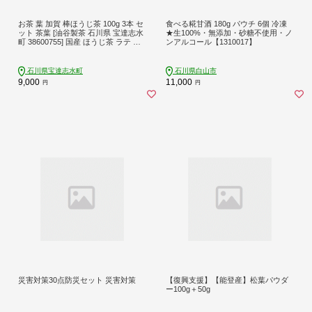
お茶 葉 加賀 棒ほうじ茶 100g 3本 セ
食べる糀甘酒 180g パウチ 6個 冷凍
ット 茶葉 [油谷製茶 石川県 宝達志水
★生100%・無添加・砂糖不使用・ノ
町 38600755] 国産 ほうじ茶 ラテ 棒
ンアルコール【1310017】
茶 茎茶 くき茶 くきちゃ ティーラテ
石川県宝達志水町
石川県白山市
9,000
11,000
円
円
災害対策30点防災セット 災害対策
【復興支援】【能登産】松葉パウダ
ー100g＋50g