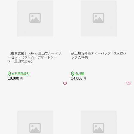
【復興支援】notono 里山ブルーベリ
献上加賀棒茶ティーバッグ 3g×12パ
ーセット（ジャム・デザートソー
ック入×4袋
ス・里山の恵み）
石川県能登町
石川県
10,000
14,000
円
円