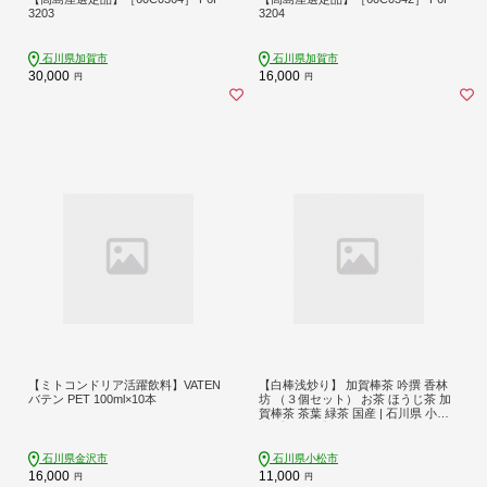
3203
3204
石川県加賀市
石川県加賀市
30,000
16,000
円
円
【ミトコンドリア活躍飲料】VATEN
【白棒浅炒り】 加賀棒茶 吟撰 香林
バテン PET 100ml×10本
坊 （３個セット） お茶 ほうじ茶 加
賀棒茶 茶葉 緑茶 国産 | 石川県 小松
市 【鴻渡園】
石川県金沢市
石川県小松市
16,000
11,000
円
円