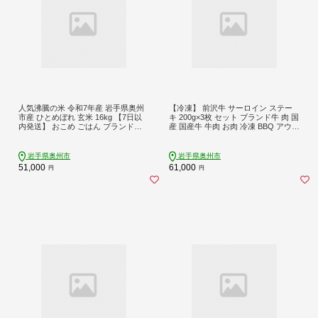
人気沸騰の米 令和7年産 岩手県奥州
【冷凍】 前沢牛 サーロイン ステー
市産 ひとめぼれ 玄米 16kg 【7日以
キ 200g×3枚 セット ブランド牛 肉 国
内発送】 おこめ ごはん ブランド米
産 国産牛 牛肉 お肉 冷凍 BBQ アウト
[AC016]
ドア 贈答 ギフト [U0191]
岩手県奥州市
岩手県奥州市
51,000
61,000
円
円