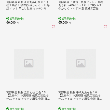
南部鉄器 鉄瓶 正方丸あられ 0.7L 伝
南部鉄器 『鉄瓶・瓶敷セット』 寒梅
統工芸品 IH調理器 やかん ケトル 急
あられ〜ARARE〜 1.2L IH対応 ガス
須 ポット 茶こし付属 キッチン用品
やかん ケトル 日本製 伝統工芸品 白
食器 日用品 雑貨 [AK041]
湯 鉄分 鉄分補給 茶器 職人 岩手県 キ
ッチン用品 キッチンツール 食器 日
用品 雑貨 おしゃれ 贈答 プレゼント
岩手県奥州市
岩手県奥州市
お祝い [BE015]
66,000
65,000
円
円
南部鉄器 鉄瓶 立目 ひさご色 0.8L
南部鉄器 鉄瓶 平成丸あられ 1.0L
【及富作】 IH調理器 伝統工芸品 や
【及富作】 IH調理器 伝統工芸品 や
かん ケトル キッチン用品 食器 日用
かん ケトル キッチン用品 食器 日用
品 雑貨 [AK025]
品 雑貨 [AK002]
岩手県奥州市
岩手県奥州市