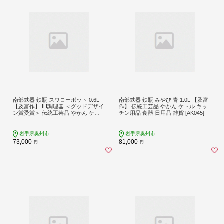
南部鉄器 鉄瓶 スワローポット 0.6L
南部鉄器 鉄瓶 みやび 青 1.0L 【及富
【及富作】 IH調理器 ＜グッドデザイ
作】 伝統工芸品 やかん ケトル キッ
ン賞受賞＞ 伝統工芸品 やかん ケト
チン用品 食器 日用品 雑貨 [AK045]
ル キッチン用品 食器 日用品 雑貨 [A
K022]
岩手県奥州市
岩手県奥州市
73,000
81,000
円
円