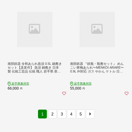
南部鉄器 令和あられ急須 0.5L 鍋敷き
南部鉄器 『鉄瓶・瓶敷セット』 めん
セット【及富作】 急須 鍋敷き 日本
こい寒梅あられ〜MENKOI ARARE〜
製 伝統工芸品 伝統 職人 岩手県 茶こ
0.9L IH対応 ガス やかん ケトル 日本
し 茶器 ティーポット キッチン用品
製 伝統工芸品 白湯 鉄分 鉄分補給 茶
キッチンツール 食器 日用品 雑貨 お
器 職人 岩手県 キッチン用品 キッチ
しゃれ 贈答 プレゼント お祝い 誕生
ンツール 食器 日用品 雑貨 おしゃれ
岩手県奥州市
岩手県奥州市
日 結婚 還暦 敬老の日 [AK001]
贈答 プレゼント お祝い [BE017]
66,000
55,000
円
円
1
2
3
4
5