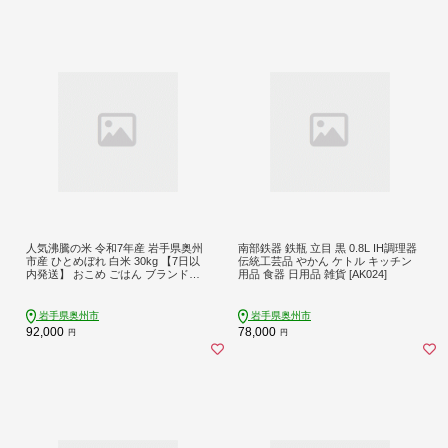
人気沸騰の米 令和7年産 岩手県奥州
南部鉄器 鉄瓶 立目 黒 0.8L IH調理器
市産 ひとめぼれ 白米 30kg 【7日以
伝統工芸品 やかん ケトル キッチン
内発送】 おこめ ごはん ブランド米
用品 食器 日用品 雑貨 [AK024]
[AC019]
岩手県奥州市
岩手県奥州市
92,000
78,000
円
円