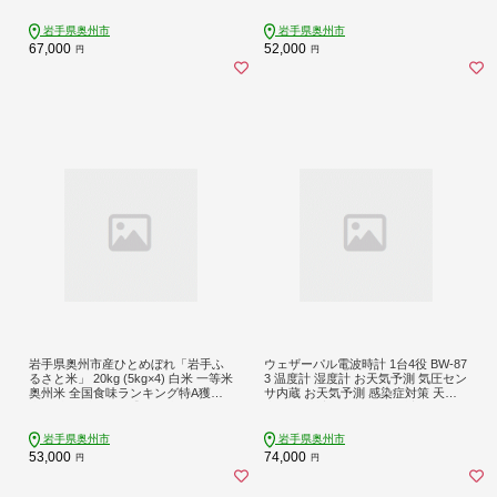
ダン 伝統工芸品 岩手県奥州市 [RE01
ーロイン 食べ比べ おすすめ 離島配
6]
送不可 [U0200]
岩手県奥州市
岩手県奥州市
67,000
52,000
円
円
岩手県奥州市産ひとめぼれ「岩手ふ
ウェザーパル電波時計 1台4役 BW-87
るさと米」 20kg (5kg×4) 白米 一等米
3 温度計 湿度計 お天気予測 気圧セン
奥州米 全国食味ランキング特A獲得
サ内蔵 お天気予測 感染症対策 天然
米 精米 お米 人気 【配送時期に関す
木 掛け時計 みずさわ気象計器 エン
る変更不可】 [U0218]
ペックス社 [AJ057]
岩手県奥州市
岩手県奥州市
53,000
74,000
円
円