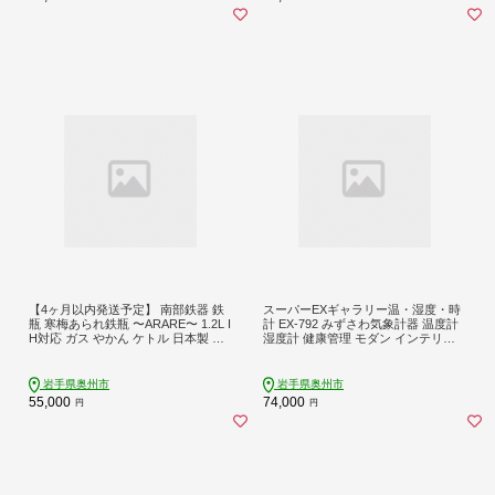
【4ヶ月以内発送予定】 南部鉄器 鉄
スーパーEXギャラリー温・湿度・時
瓶 寒梅あられ鉄瓶 〜ARARE〜 1.2L I
計 EX-792 みずさわ気象計器 温度計
H対応 ガス やかん ケトル 日本製 伝
湿度計 健康管理 モダン インテリア
統工芸品 白湯 鉄分 鉄分補給 茶器 伝
縦置き 横置き 卓上用 [AJ066]
統 職人 岩手県 キッチン用品 キッチ
ンツール 食器 日用品 雑貨 おしゃれ
岩手県奥州市
岩手県奥州市
贈答 プレゼント お祝い 誕生日 結婚
55,000
74,000
円
円
還暦 敬老 [BE001]