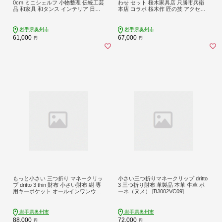
0cm ミニシェルフ 小物整理 伝統工芸
わせ セット 桜木家具店 只勝市兵衛
品 和家具 和タンス インテリア 日本
本店 コラボ 桜木作 匠の技 アクセサ
製 岩手県奥州市産 [AN010]
リー 収納 工芸品 日本製 岩手県 奥州
市産 [AN025]
岩手県奥州市
岩手県奥州市
61,000
67,000
円
円
もっと小さい 三つ折り マネークリッ
小さい三つ折りマネークリップ dritto
プ dritto 3 thin 財布 小さい財布 紺 専
3 三つ折り財布 革製品 本革 牛革 ボ
用キーポケット オールインワンウォ
ーネ（ヌメ） [BJ002VC09]
レット 牛革 レザー [BJ006VC06]
岩手県奥州市
岩手県奥州市
88,000
72,000
円
円