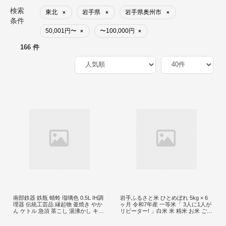
検索
東北
岩手県
岩手県奥州市
×
×
×
条件
50,001円〜
〜100,000円
×
×
166 件
南部鉄器 鉄瓶 蜻蛉 瑠璃色 0.5L IH調
岩手ふるさと米 ひとめぼれ 5kg × 6
理器 伝統工芸品 縁起物 釜焼き やか
ヶ月 令和7年産 一等米「 3人に1人が
ん ケトル 急須 茶こし 湯沸かし キッ
リピーター! 」白米 米 精米 お米 ご飯
チン用品 食器 日用品 雑貨 [AK040]
6回定期便 【配送時期に関する変更
不可】 [U0141]