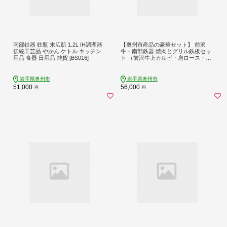
南部鉄器 鉄瓶 末広肌 1.2L IH調理器
【奥州市産品の豪華セット】 前沢
伝統工芸品 やかん ケトル キッチン
牛・南部鉄器 焼肉とグリル鉄板セッ
用品 食器 日用品 雑貨 [BS016]
ト （前沢牛上カルビ・肩ロース・モ
モ 計400g、南部鉄器鉄板27cm） 冷
蔵発送 着日指定 ブランド牛 牛肉 鉄
板 アウトドア キャンプ おすすめ 離
岩手県奥州市
岩手県奥州市
島配送不可 [U0129]
51,000
56,000
円
円