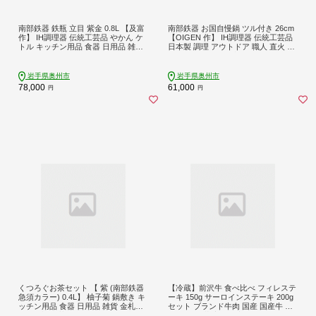
南部鉄器 鉄瓶 立目 紫金 0.8L 【及富
南部鉄器 お国自慢鍋 ツル付き 26cm
作】 IH調理器 伝統工芸品 やかん ケ
【OIGEN 作】 IH調理器 伝統工芸品
トル キッチン用品 食器 日用品 雑貨
日本製 調理 アウトドア 職人 直火 キ
[AK027]
ッチン用品 日用品 調理器具 [Z0017]
岩手県奥州市
岩手県奥州市
78,000
61,000
円
円
くつろぐお茶セット 【 紫 (南部鉄器
【冷蔵】前沢牛 食べ比べ フィレステ
急須カラー) 0.4L】 柚子菊 鍋敷き キ
ーキ 150g サーロインステーキ 200g
ッチン用品 食器 日用品 雑貨 金札饅
セット ブランド牛肉 国産 国産牛 牛
頭 8個入 和菓子 白あん セット 和モ
肉 お肉 冷蔵 着日指定 フィレ ヒレ サ