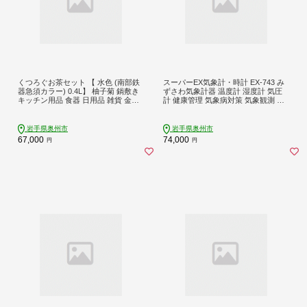
くつろぐお茶セット 【 水色 (南部鉄
スーパーEX気象計・時計 EX-743 み
器急須カラー) 0.4L】 柚子菊 鍋敷き
ずさわ気象計器 温度計 湿度計 気圧
キッチン用品 食器 日用品 雑貨 金札
計 健康管理 気象病対策 気象観測 モ
饅頭 8個入 和菓子 白あん セット 和
ダン インテリア 縦置き 横置き 卓上
モダン 伝統工芸品 岩手県奥州市 [RE
用 [AJ064]
015]
岩手県奥州市
岩手県奥州市
67,000
74,000
円
円