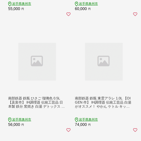
岩手県奥州市
岩手県奥州市
55,000
60,000
円
円
南部鉄器 鉄瓶 ひさご 瑠璃色 0.5L
南部鉄器 鉄瓶 東雲アラレ 1.0L 【OI
【及富作】 IH調理器 伝統工芸品 日
GEN 作】 IH調理器 伝統工芸品 白湯
本製 鉄分 窯焼き 白湯 デトックス 縁
がオススメ！ やかん ケトル キッチ
起物 調理 アウトドア 職人 直火 やか
ン用品 食器 日用品 雑貨 日本製 鉄分
ん ケトル キッチン用品 食器 日用品
窯焼き 白湯 デトックス 縁起物 調理
雑貨 [AK021]
アウトドア 職人 直火 [Z0019]
岩手県奥州市
岩手県奥州市
56,000
74,000
円
円