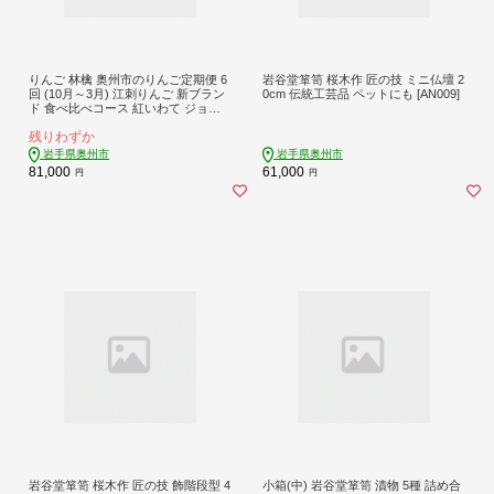
りんご 林檎 奥州市のりんご定期便 6
岩谷堂箪笥 桜木作 匠の技 ミニ仏壇 2
回 (10月～3月) 江刺りんご 新ブラン
0cm 伝統工芸品 ペットにも [AN009]
ド 食べ比べコース 紅いわて ジョナ
ゴールド トキ サンふじ シナノゴー
残りわずか
ルド 恋桜 奥州ロマン フルーツ 果物
期間限定 数量限定 定期便 食べ比べ
岩手県奥州市
岩手県奥州市
離島配送不可 [AQ030]
81,000
61,000
円
円
岩谷堂箪笥 桜木作 匠の技 飾階段型 4
小箱(中) 岩谷堂箪笥 漬物 5種 詰め合