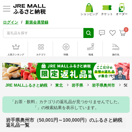
ショッピング
チケット
オーダー
/
ログイン
新規会員登録
0
人気ランキング
カテゴリ
特集
地域
旅行先
JRE MALLふるさと納税
東北
岩手県
岩手県奥州市
50,
「お茶・飲料」カテゴリの返礼品が見つかりませんでした。
「」の検索結果を表示しています。
岩手県奥州市（50,001円～100,000円）のふるさと納税
返礼品一覧