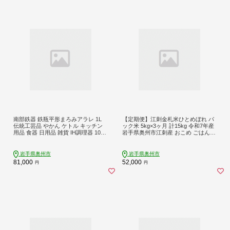
南部鉄器 鉄瓶平形まろみアラレ 1L
【定期便】江刺金札米ひとめぼれ パ
伝統工芸品 やかん ケトル キッチン
ック米 5kg×3ヶ月 計15kg 令和7年産
用品 食器 日用品 雑貨 IH調理器 100V
岩手県奥州市江刺産 おこめ ごはん
200V 対応 [Z0041]
ブランド米 [A0036]
岩手県奥州市
岩手県奥州市
81,000
52,000
円
円