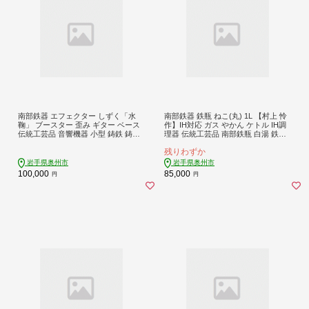
南部鉄器 エフェクター しずく「水
南部鉄器 鉄瓶 ねこ(丸) 1L 【村上 怜
鞠」 ブースター 歪み ギター ベース
作】IH対応 ガス やかん ケトル IH調
伝統工芸品 音響機器 小型 鋳鉄 鋳肌
理器 伝統工芸品 南部鉄瓶 白湯 鉄分
デザイン性 サチュレーション感 クラ
鉄分補給 キッチン用品 キッチンツー
残りわずか
ンチ [AK042]
ル キッチンウェア 食器 日用品 雑貨
食卓 台所 [Y0126]
岩手県奥州市
岩手県奥州市
100,000
85,000
円
円