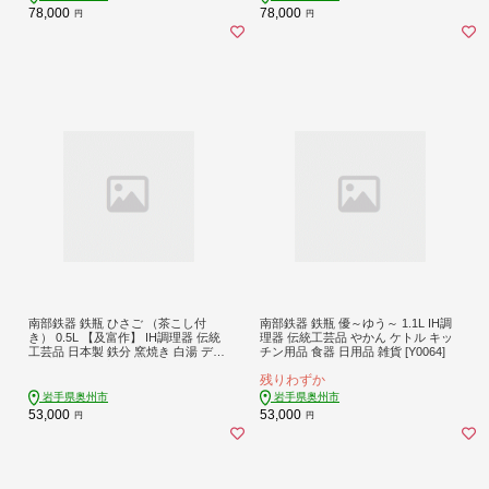
78,000
78,000
円
円
南部鉄器 鉄瓶 ひさご （茶こし付
南部鉄器 鉄瓶 優～ゆう～ 1.1L IH調
き） 0.5L 【及富作】 IH調理器 伝統
理器 伝統工芸品 やかん ケトル キッ
工芸品 日本製 鉄分 窯焼き 白湯 デト
チン用品 食器 日用品 雑貨 [Y0064]
ックス 縁起物 調理 職人 直火 やかん
残りわずか
ケトル キッチン用品 食器 日用品 雑
貨 [AK003]
岩手県奥州市
岩手県奥州市
53,000
53,000
円
円