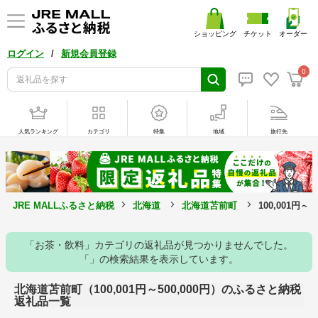
ショッピング
チケット
オーダー
/
ログイン
新規会員登録
0
人気ランキング
カテゴリ
特集
地域
旅行先
JRE MALLふるさと納税
北海道
北海道苫前町
100,001円～
「お茶・飲料」カテゴリの返礼品が見つかりませんでした。
「」の検索結果を表示しています。
北海道苫前町（100,001円～500,000円）のふるさと納税
返礼品一覧