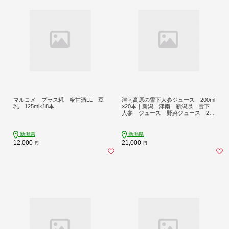
マルコメ プラス糀 糀甘酒LL 豆
津南高原の雪下人参ジュース 200ml
乳 125ml×18本
×20本｜新潟 津南 新潟県 雪下
人参 ジュース 野菜ジュース 200
ml 20本
新潟県
新潟県
12,000
21,000
円
円