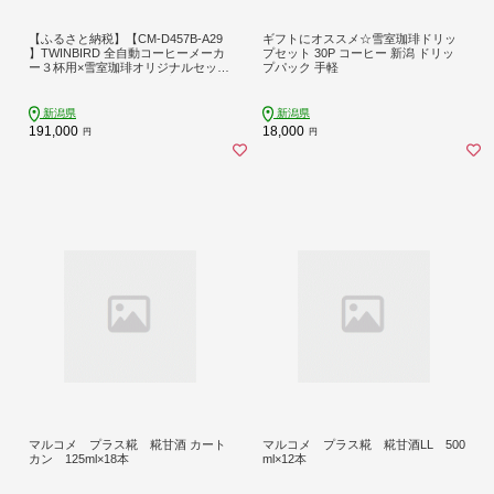
【ふるさと納税】【CM-D457B-A29
ギフトにオススメ☆雪室珈琲ドリッ
】TWINBIRD 全自動コーヒーメーカ
プセット 30P コーヒー 新潟 ドリッ
ー３杯用×雪室珈琲オリジナルセット
プパック 手軽
(６箱) セット キッチン 家電 日本製
新潟県
新潟県
191,000
18,000
円
円
マルコメ プラス糀 糀甘酒 カート
マルコメ プラス糀 糀甘酒LL 500
カン 125ml×18本
ml×12本