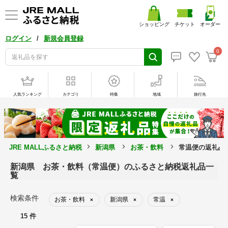
ショッピング
チケット
オーダー
/
ログイン
新規会員登録
0
人気ランキング
カテゴリ
特集
地域
旅行先
JRE MALLふるさと納税
新潟県
お茶・飲料
常温便の返礼品
新潟県 お茶・飲料（常温便）のふるさと納税返礼品一
覧
検索条件
お茶・飲料
新潟県
常温
×
×
×
15 件