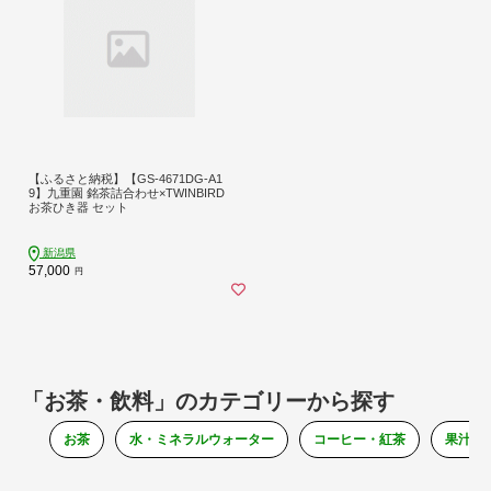
【ふるさと納税】【GS-4671DG-A1
9】九重園 銘茶詰合わせ×TWINBIRD
お茶ひき器 セット
新潟県
57,000
円
「お茶・飲料」のカテゴリーから探す
お茶
水・ミネラルウォーター
コーヒー・紅茶
果汁・