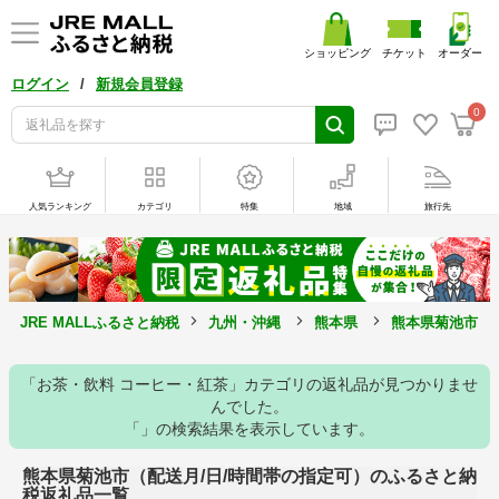
ショッピング
チケット
オーダー
/
ログイン
新規会員登録
0
人気ランキング
カテゴリ
特集
地域
旅行先
JRE MALLふるさと納税
九州・沖縄
熊本県
熊本県菊池市
「お茶・飲料 コーヒー・紅茶」カテゴリの返礼品が見つかりませ
んでした。
「」の検索結果を表示しています。
熊本県菊池市（配送月/日/時間帯の指定可）のふるさと納
税返礼品一覧