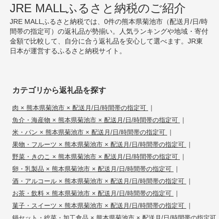
JRE MALLふるさと納税のご紹介
JRE MALLふるさと納税では、0件の熊本県菊池市（配送月/日/時
間帯の指定可）の返礼品が勢揃い。人気ランキングや地域・寄付
金額で比較して、自分に合う返礼品を安心して選べます。JR東
日本が運営するふるさと納税サイト。
カテゴリから返礼品を探す
|
肉 × 熊本県菊池市 × 配送月/日/時間帯の指定可
|
魚介・海産物 × 熊本県菊池市 × 配送月/日/時間帯の指定可
|
米・パン × 熊本県菊池市 × 配送月/日/時間帯の指定可
|
果物・フルーツ × 熊本県菊池市 × 配送月/日/時間帯の指定可
|
野菜・きのこ × 熊本県菊池市 × 配送月/日/時間帯の指定可
|
卵・乳製品 × 熊本県菊池市 × 配送月/日/時間帯の指定可
|
酒・アルコール × 熊本県菊池市 × 配送月/日/時間帯の指定可
|
お茶・飲料 × 熊本県菊池市 × 配送月/日/時間帯の指定可
|
菓子・スイーツ × 熊本県菊池市 × 配送月/日/時間帯の指定可
鍋セット・総菜・加工食品 × 熊本県菊池市 × 配送月/日/時間帯の指定可