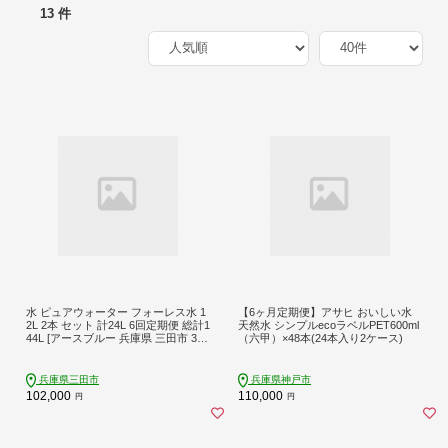
13 件
水 ピュアウォーター フォーレス水 1
【6ヶ月定期便】アサヒ おいしい水
2L 2本 セット 計24L 6回定期便 総計1
天然水 シンプルecoラベルPET600ml
44L [アースブルー 兵庫県 三田市 3d2
（六甲）×48本(24本入り2ケース)
8bae330018] ウォーターサーバー 12
Lボトル ボトル 防災 備蓄 飲料水
兵庫県三田市
兵庫県神戸市
102,000
110,000
円
円