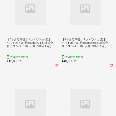
【6ヶ月定期便】ナノバブル水素水
【6ヶ月定期便】ナノバブル水素水
ペットボトル(約500ml)×24本 株式会
ペットボトル(約500ml)×30本 株式会
社ヒロシバ《30日以内に出荷予定(土
社ヒロシバ《30日以内に出荷予定(土
日祝除く)》大阪府 羽曳野市 送料無
日祝除く)》大阪府 羽曳野市 送料無
料 水素水 肌 美容 健康 水---habikino_
料 水素水 肌 美容 健康 水---habikino_
hro_8_tei_ko---
hro_9_tei_ko---
大阪府羽曳野市
大阪府羽曳野市
116,000
140,000
円
円