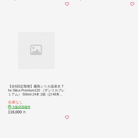
【全6回定期便】霧島シリカ温泉水 T
he Silica Premium120 （ザシリカプレ
ミアム） 500ml 24本 2箱（計48本）
ミネラルウォーター 水 ペットボトル
在庫なし
お水 飲料 飲料水 ドリンク 飲み物 備
蓄 災害 大阪府高槻市/クリックル株
大阪府高槻市
式会社 [AOEH014] 霧島 シリカ 温泉
116,000
円
水 天然水 ミネラルウォーター 美容
健康 水分補給 軟水 国産 天然 シリカ
水 水 備蓄