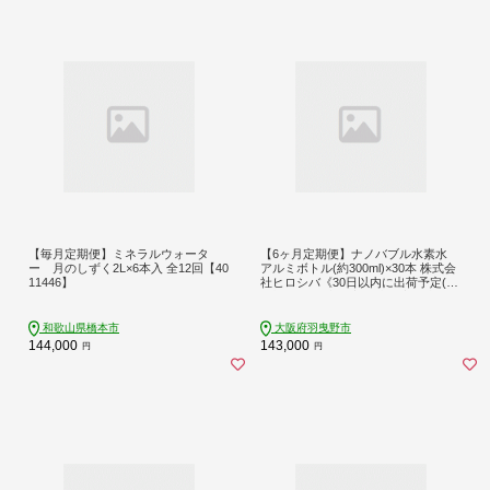
【毎月定期便】ミネラルウォータ
【6ヶ月定期便】ナノバブル水素水
ー 月のしずく2L×6本入 全12回【40
アルミボトル(約300ml)×30本 株式会
11446】
社ヒロシバ《30日以内に出荷予定(土
日祝除く)》大阪府 羽曳野市 送料無
料 水素水 肌 美容 健康 水---habikino_
hro_11_tei_ko---
和歌山県橋本市
大阪府羽曳野市
144,000
143,000
円
円