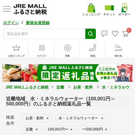
ショッピング
チケット
オーダー
/
ログイン
新規会員登録
0
人気ランキング
カテゴリ
特集
地域
旅行先
JRE MALLふるさと納税
近畿
お茶・飲料
水・ミネラルウォ
近畿地域 水・ミネラルウォーター（100,001円～
500,000円）のふるさと納税返礼品一覧
検索
お茶・飲料
水・ミネラルウォーター
×
×
条件
近畿
100,001円〜
〜500,000円
×
×
×