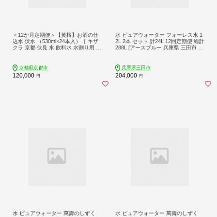
＜12か月定期便＞【黄桜】お酒の仕
水 ピュアウォーター フォーレス水 1
込水 伏水 （530ml×24本入）［ キザ
2L 2本 セット 計24L 12回定期便 総計
クラ 京都 伏見 水 飲料水 水割り用 備
288L [アースブルー 兵庫県 三田市 3d
蓄 災害 防災 日常使い 消費 ペットボ
28bae330017] ウォーターサーバー 1
トル 人気 おすすめ 定番 ギフト プレ
2Lボトル ボトル 防災 備蓄 飲料水
ゼント 贈答 ご自宅用 お取り寄せ お
京都府京都市
兵庫県三田市
いしい 送料無料 ふるさと納税 ］
120,000
204,000
円
円
水 ピュアウォーター 萬壽のしずく
水 ピュアウォーター 萬壽のしずく