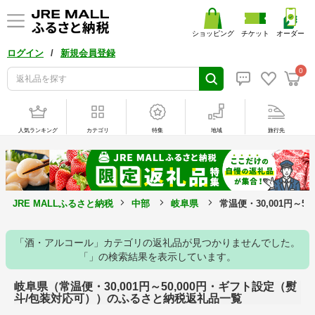
ショッピング
チケット
オーダー
/
ログイン
新規会員登録
0
人気ランキング
カテゴリ
特集
地域
旅行先
JRE MALLふるさと納税
中部
岐阜県
常温便・30,001円～
「酒・アルコール」カテゴリの返礼品が見つかりませんでした。
「」の検索結果を表示しています。
岐阜県（常温便・30,001円～50,000円・ギフト設定（熨
斗/包装対応可））のふるさと納税返礼品一覧