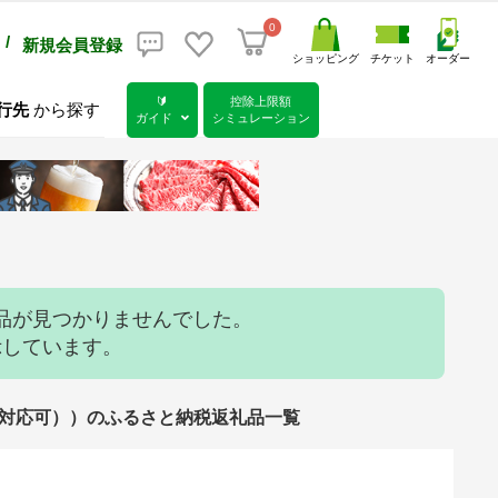
0
/
新規会員登録
ショッピング
チケット
オーダー
🔰
控除上限額
行先
から探す
ガイド
シミュレーション
品が見つかりませんでした。
示しています。
/包装対応可））のふるさと納税返礼品一覧