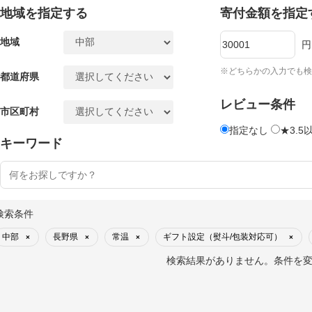
地域を指定する
寄付金額を指定
地域
円
※どちらかの入力でも検
都道府県
レビュー条件
市区町村
指定なし
★3.5
キーワード
検索条件
中部
長野県
常温
ギフト設定（熨斗/包装対応可）
×
×
×
×
検索結果がありません。条件を