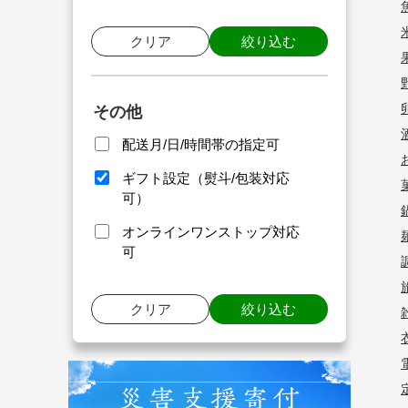
クリア
絞り込む
その他
配送月/日/時間帯の指定可
ギフト設定（熨斗/包装対応
可）
オンラインワンストップ対応
可
クリア
絞り込む