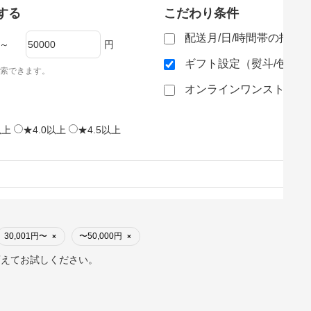
する
こだわり条件
配送月/日/時間帯の指定
～
円
ギフト設定（熨斗/包装
索できます。
オンラインワンストップ
以上
★4.0以上
★4.5以上
30,001円〜
〜50,000円
×
×
変えてお試しください。