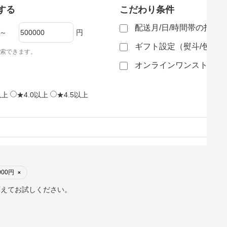
する
こだわり条件
配送月/日/時間帯の指定
～
円
ギフト設定（熨斗/包装
索できます。
オンラインワンストップ
以上
★4.0以上
★4.5以上
000円
×
変えてお試しください。