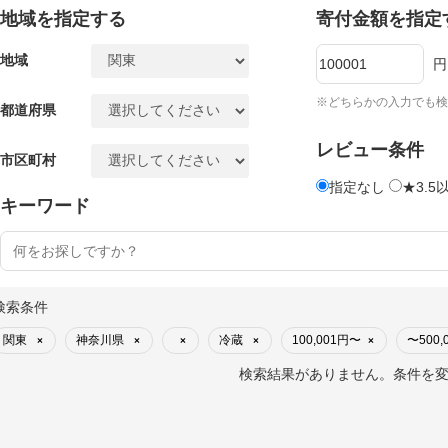
地域を指定する
寄付金額を指定
地域
円
※どちらかの入力でも検
都道府県
レビュー条件
市区町村
指定なし
★3.5
キーワード
検索条件
関東
神奈川県
冷蔵
100,001円〜
〜500,
×
×
×
×
×
検索結果がありません。条件を