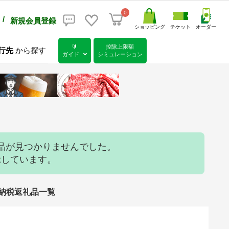
0
/
新規会員登録
ショッピング
チケット
オーダー
🔰
控除上限額
行先
から探す
ガイド
シミュレーション
品が見つかりませんでした。
示しています。
さと納税返礼品一覧