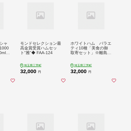
シャ
モンドセレクション最
ホワイトハム バラエ
000
高金賞受賞ハムセッ
ティ10種「美食の御
0mlセ
ト“雅”◆ FAA-124
取寄セット」※離島へ
の配送不可 FAA-129
埼玉県三芳町
埼玉県三芳町
32,000
32,000
円
円