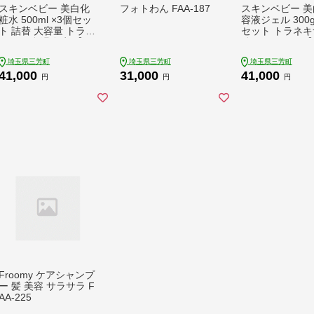
スキンベビー 美白化
フォトわん FAA-187
スキンベビー 美
粧水 500ml ×3個セッ
容液ジェル 300
ト 詰替 大容量 トラネ
セット トラネキ
キサム酸 温泉水 【医
酸 スクワラン【
薬部外品】※着日指定
部外品】※着日
埼玉県三芳町
埼玉県三芳町
埼玉県三芳町
不可 FAA-183
可 FAA-197
41,000
31,000
41,000
円
円
円
Froomy ケアシャンプ
ー 髪 美容 サラサラ F
AA-225