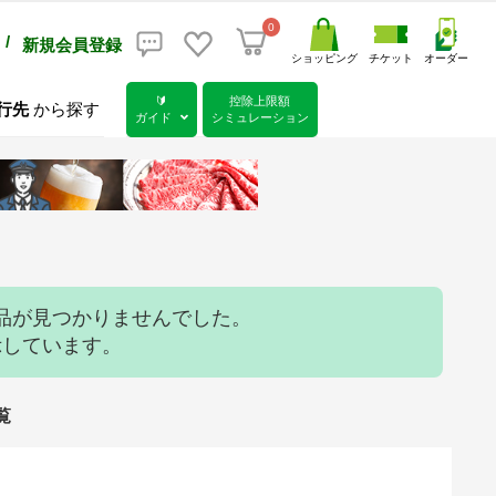
0
/
新規会員登録
ショッピング
チケット
オーダー
🔰
控除上限額
行先
から探す
ガイド
シミュレーション
品が見つかりませんでした。
示しています。
覧