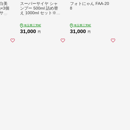
白美
スーパーサイヤ シャ
フォトにゃん FAA-20
g×3個
ンプー 500ml 詰め替
8
サム
え 1000ml セット※着
医薬
日指定不可 FAA-204
指定不
埼玉県三芳町
埼玉県三芳町
31,000
31,000
円
円