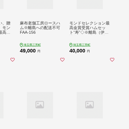
い、贈
麻布老舗工房ロースハ
モンドセレクション最
】モン
ム※離島への配送不可
高金賞受賞ハムセッ
最高金
FAA-156
ト“寿”◇※離島（伊豆
諸島および小笠原諸
島）への配送不可 FA
埼玉県三芳町
埼玉県三芳町
 贈り
A-175
49,000
40,000
ハム
円
円
49