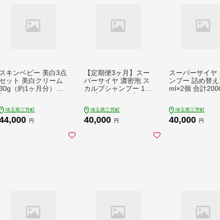
スキンベビー 美白3点
【定期便3ヶ月】スー
スーパーサイヤ 
セット 美白クリーム
パーサイヤ 濃密泡 ス
ンプー 詰め替え1
30g（約1ヶ月分）＋
カルプシャンプー 180
ml×2個 合計200
美白化粧水 150ml
ml【医薬部外品】＆
ット ※着日指定不可
（約2ヶ月分）＋美白
泥パック コンディシ
FAA-061
埼玉県三芳町
埼玉県三芳町
埼玉県三芳町
美容液ジェル 300g
ョナー 150g【化粧
44,000
40,000
40,000
（約6ヶ月分）の美白
品】メンズ セット ※
円
円
円
3点セット ※着日指定
着日指定不可 FAA-05
不可 FAA-049
9