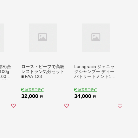
詰め合
ローストビーフで高級
Lunagracia ジェニッ
00g
レストラン気分セット
クシャンプー ディー
00g×
■ FAA-123
バトリートメント1セ
 緑茶
ット FAA-035
 カテ
埼玉県三芳町
埼玉県三芳町
い 旨
32,000
34,000
 国産
円
円