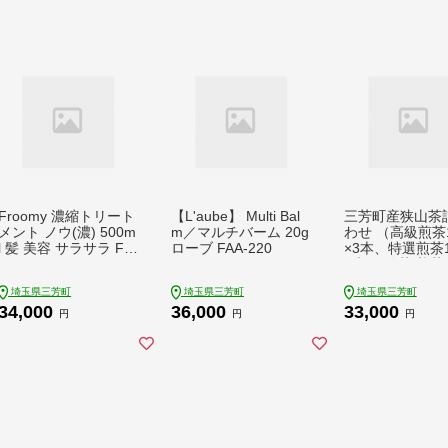
Froomy 濃縮トリート
【L'aube】 Multi Bal
三芳町産狭山茶
メント ノウ(濃) 500m
m／マルチバーム 20g
わせ （高級煎茶1
l 髪 美容 サラサラ FA
ローブ FAA-220
×3本、特選煎茶1
A-260
2本） 銘茶 煎茶
お茶 抗酸化作用
埼玉県三芳町
埼玉県三芳町
埼玉県三芳町
キン 鮮やか 色合
34,000
36,000
33,000
み 渋み 茶匠の技
円
円
円
FAA-115