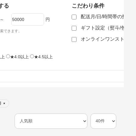
する
こだわり条件
配送月/日/時間帯の指定
～
円
ギフト設定（熨斗/包装
索できます。
オンラインワンストップ
以上
★4.0以上
★4.5以上
円
×