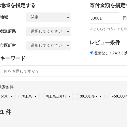
地域を指定する
寄付金額を指定
地域
円
※どちらかの入力でも検
都道府県
レビュー条件
市区町村
指定なし
★3.5
キーワード
検索条件
関東
埼玉県
埼玉県三芳町
30,001円〜
〜50,000
×
×
×
×
21 件