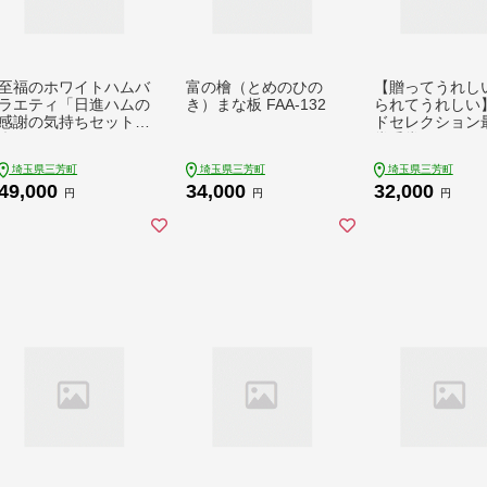
至福のホワイトハムバ
富の檜（とめのひの
【贈ってうれし
ラエティ「日進ハムの
き）まな板 FAA-132
られてうれしい
感謝の気持ちセット」
ドセレクション
◆ FAA-130
賞受賞ハムセッ
ト“結”◆ お中元 お歳
埼玉県三芳町
埼玉県三芳町
埼玉県三芳町
暮 ギフト 手土産
49,000
34,000
32,000
物 熨斗 個包装 
円
円
円
リヨナー FAA-1