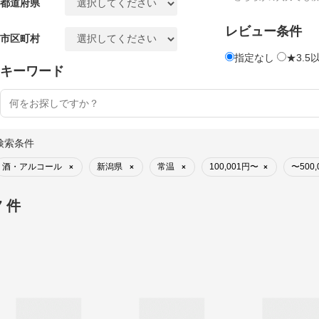
都道府県
レビュー条件
市区町村
指定なし
★3.5
キーワード
検索条件
酒・アルコール
新潟県
常温
100,001円〜
〜500,
×
×
×
×
7 件