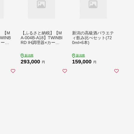
】【M
【ふるさと納税】【M
新潟の高級酒バラエテ
TWINB
A-004B-A18】TWINBI
ィ飲み比べセット(72
カーブ
RD IH調理器×カーブ
0ml×6本)
ABLE
ドッチ ワインSABLE
セット
新潟県
新潟県
293,000
159,000
円
円