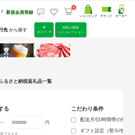
0
/
新規会員登録
ショッピング
チケット
オーダー
🔰
控除上限額
行先
から探す
ガイド
シミュレーション
）のふるさと納税返礼品一覧
する
こだわり条件
配送月/日/時間帯の指定
～
円
ギフト設定（熨斗/包装
索できます。