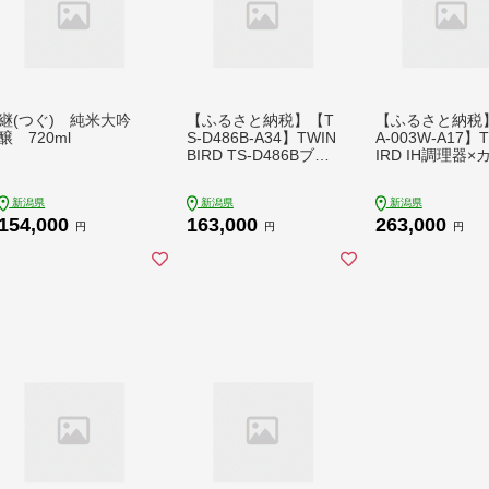
継(つぐ) 純米大吟
【ふるさと納税】【T
【ふるさと納税
醸 720ml
S-D486B-A34】TWIN
A-003W-A17】
BIRD TS-D486Bブラ
IRD IH調理器×
ンジェトースター×カ
ドッチ ワイン S
ーブドッチ ワインセ
セット
新潟県
新潟県
新潟県
ット
154,000
163,000
263,000
円
円
円