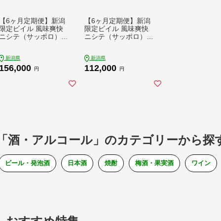
【6ヶ月定期便】新潟
【6ヶ月定期便】新潟
限定ビイル 風味爽快
限定ビイル 風味爽快
ニシテ（サッポロ） 5
ニシテ（サッポロ） 3
00ml×24本
50ml×24本
新潟県
新潟県
156,000
112,000
円
円
「酒・アルコール」のカテゴリーから探
ビール・発泡酒
日本酒
焼酎
梅酒・果実酒
ワイン