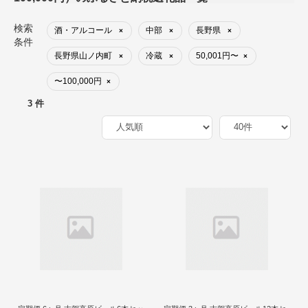
検索
酒・アルコール
中部
長野県
×
×
×
条件
長野県山ノ内町
冷蔵
50,001円〜
×
×
×
〜100,000円
×
3 件