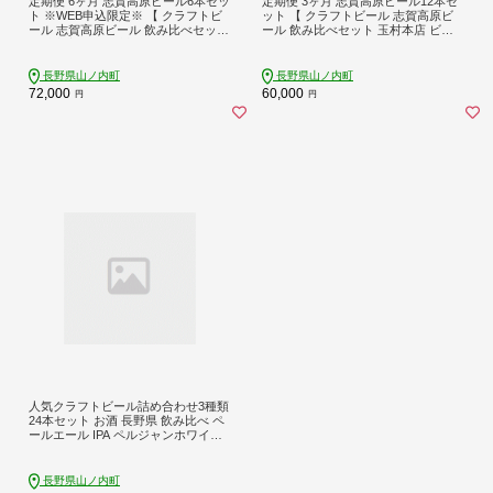
定期便 6ヶ月 志賀高原ビール6本セッ
定期便 3ヶ月 志賀高原ビール12本セ
ト ※WEB申込限定※ 【 クラフトビ
ット 【 クラフトビール 志賀高原ビ
ール 志賀高原ビール 飲み比べセット
ール 飲み比べセット 玉村本店 ビー
玉村本店 ビール 詰め合わせ セット
ル 詰め合わせ セット 地ビール 飲み
地ビール 飲み比べ 黒ビール ipa 酒 お
比べ 黒ビール IPA ipa ペールエール
酒 長野 定期 お楽しみ 6回 】
酒 お酒 長野 定期 お楽しみ 3回 】
長野県山ノ内町
長野県山ノ内町
72,000
60,000
円
円
人気クラフトビール詰め合わせ3種類
24本セット お酒 長野県 飲み比べ ペ
ールエール IPA ペルジャンホワイト
YUDANAKA 晩酌 ギフト
長野県山ノ内町