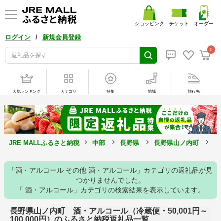
ショッピング
チケット
オーダー
/
ログイン
新規会員登録
0
人気ランキング
カテゴリ
特集
地域
旅行先
JRE MALLふるさと納税
中部
長野県
長野県山ノ内町
酒
「酒・アルコール その他 酒・アルコール」カテゴリの返礼品が見
つかりませんでした。
「 酒・アルコール」カテゴリの検索結果を表示しています。
長野県山ノ内町 酒・アルコール（冷蔵便・50,001円～
100,000円）のふるさと納税返礼品一覧