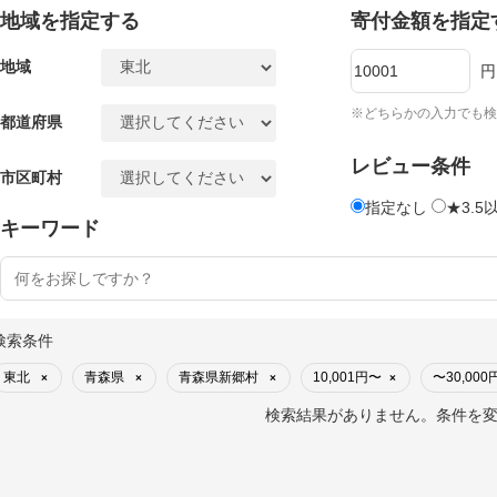
地域を指定する
寄付金額を指定
地域
円
※どちらかの入力でも検
都道府県
レビュー条件
市区町村
指定なし
★3.5
キーワード
検索条件
東北
青森県
青森県新郷村
10,001円〜
〜30,000
×
×
×
×
検索結果がありません。条件を