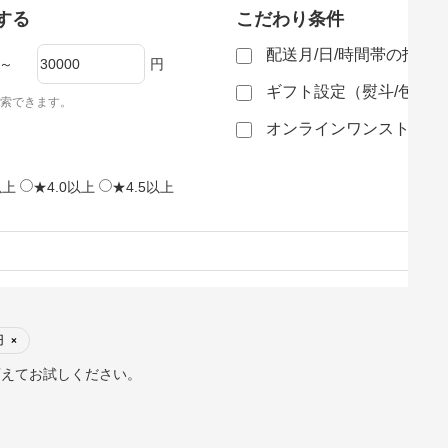
する
こだわり条件
配送月/日/時間帯の指定
～
円
ギフト設定（熨斗/包装
索できます。
オンラインワンストップ
以上
★4.0以上
★4.5以上
円
×
変えてお試しください。