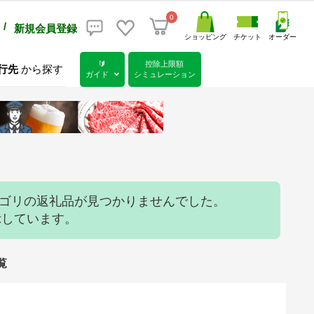
0
/
新規会員登録
ショッピング
チケット
オーダー
🔰
控除上限額
行先
から探す
ガイド
シミュレーション
テゴリの返礼品が見つかりませんでした。
示しています。
覧