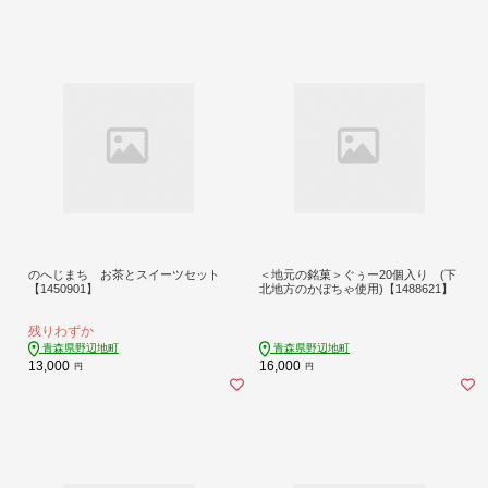
のへじまち お茶とスイーツセット
＜地元の銘菓＞ぐぅー20個入り (下
【1450901】
北地方のかぼちゃ使用)【1488621】
残りわずか
青森県野辺地町
青森県野辺地町
13,000
16,000
円
円