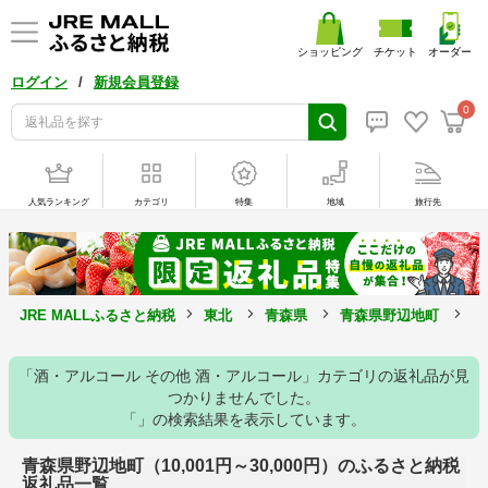
ショッピング
チケット
オーダー
/
ログイン
新規会員登録
0
人気ランキング
カテゴリ
特集
地域
旅行先
JRE MALLふるさと納税
東北
青森県
青森県野辺地町
1
「酒・アルコール その他 酒・アルコール」カテゴリの返礼品が見
つかりませんでした。
「」の検索結果を表示しています。
青森県野辺地町（10,001円～30,000円）のふるさと納税
返礼品一覧